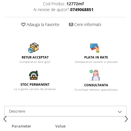
Cod Produs:
12772mf
Ai nevoie de ajutor?
0749068851
Adauga la Favorite
Cere informatii
RETUR ACCEPTAT
PLATA IN RATE
Cumparaturi fara griji!
Cumparaturi usoare si placute
STOC PERMANENT
CONSULTANTA
La o gama variata de produse
Cu echipa tehnica specializata
Descriere
Parameter
Value