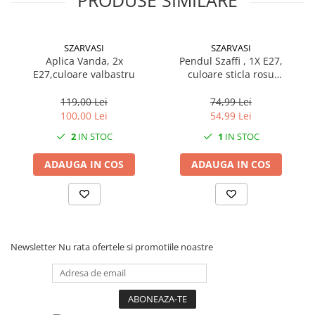
sursa de lumina
da
temperatura de lucru
-20/+40 °C
SZARVASI
SZARVASI
Aplica Vanda, 2x
Pendul Szaffi , 1X E27,
autonomie
17000 h
E27,culoare valbastru
culoare sticla rosu
degradeu, lungime cablu
material lampa
Plastic/Metal
1,2m
119,00 Lei
74,99 Lei
100,00 Lei
54,99 Lei
priza
Nu
2
IN STOC
1
IN STOC
IK
10
ADAUGA IN COS
ADAUGA IN COS
protectie (IP)
IP44
UGR
N/A
Culoare
alb
Dimensiune (AxBxC)
260x260x60 [mm]
Newsletter
Nu rata ofertele si promotiile noastre
greutate
0.6 kg
asamblare
pe celula
garantie
2 ani