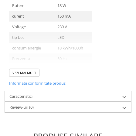
Putere
18 W
curent
150 mA
Voltage
230 V
tip bec
LED
consum energie
18 kWh/1000h
Frecventa
50 Hz
Alimentare inclusă
da
VEZI MAI MULT
Flux
1250 lm
Informatii conformitate produs
eficienta
69 lm/W
Caracteristici
intensitate luminoasa
N/A CD
Review-uri
(0)
temperatura culoare
6000 K
lumina
rece
Unghi
120 °
PRODUSE SIMILARE