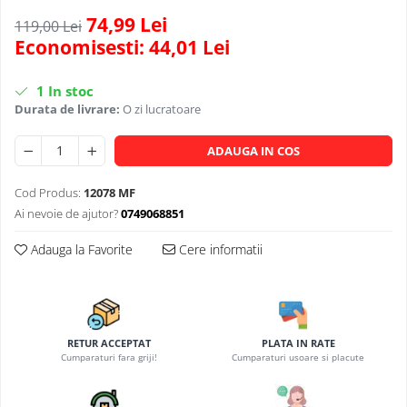
Scule, unelte si masini
Pentru sticla si suprafete fine
Mufe si conectori irigare
74,99 Lei
Pentru toaleta si wc
119,00 Lei
Sfoara si franghii
Economisesti:
44,01
Lei
Panouri si elemente gard
Pentru toate suprafetele
Suruburi, dibluri si accesorii
Solutii pentru suprafetele din lemn
prindere
Pavaje si borduri
1
In stoc
Solutii specializate
Programatoare stropire
Durata de livrare:
O zi lucratoare
Solutii profesionale pentru
Sere si solarii
bucatarie
ADAUGA IN COS
Termometre Meteo
Solutii professionale pentru
spalatorii auto
Umbrele si pavilioane gradina
Cod Produs:
12078 MF
Ai nevoie de ajutor?
0749068851
Unelte gradinarit
Adauga la Favorite
Cere informatii
RETUR ACCEPTAT
PLATA IN RATE
Cumparaturi fara griji!
Cumparaturi usoare si placute