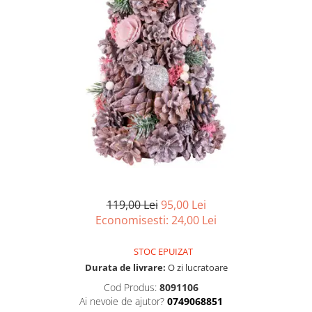
Articole organizare
Articole Sportive
Cutii postale
Electronice si electrocasnice
Incalzire si racire
Usi si porti
Constructii
Accesorii gips carton
Accesorii gresie si faianta
Accesorii pentru faianta, gresie si
119,00 Lei
95,00 Lei
mozaicuri
Economisesti:
24,00
Lei
Accesorii polizare si slefuire
Accesorii vopsire si tencuire
STOC EPUIZAT
Durata de livrare:
O zi lucratoare
Benzi
Cod Produs:
8091106
Materiale electrice
Ai nevoie de ajutor?
0749068851