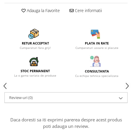
Becuri
Prize
Adauga la Favorite
Cere informatii
Sanitare
Sarma constructii
Scule, unelte si masini
Sfoara si franghii
RETUR ACCEPTAT
PLATA IN RATE
Cumparaturi fara griji!
Cumparaturi usoare si placute
Suruburi, dibluri si accesorii
prindere
Corpuri de iluminat
STOC PERMANENT
CONSULTANTA
Aplice si plafoniere
La o gama variata de produse
Cu echipa tehnica specializata
Lustre si pendule
Spoturi
Review-uri
(0)
Accesorii corpuri de iluminat
Lampi de veghe copii
Daca doresti sa iti exprimi parerea despre acest produs
Proiectoare
poti adauga un review.
Veioze si lampi