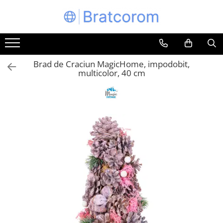
Toate Produsele
Articole animale
Brad de Craciun MagicHome, impodobit,
Adapatoare animale
multicolor, 40 cm
Hrana pentru animale
Hrana pentru caini
Hrana pentru pisici
Produse igiena externa animale
Auto
Bucatarii de vara Tuozi
Casa
Articole ambalare
Articole bucatarie
Articole mobila