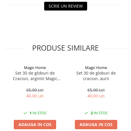
SCRIE UN REVIEW
CRACIUN
Accesorii decorative
Caciuli
Figurine si decoratiuni Craciun
Globuri
PRODUSE SIMILARE
Instalatii de Craciun
Lumanari si candele
Magic Home
Magic Home
Suporturi lumanari
Set 30 de globuri de
Set 30 de globuri de
Curatenie
Craciun, argintii Magic
craciun, aurii
Home
Cosuri de gunoi
65,00 Lei
65,00 Lei
Maturi, Mopuri si galeti
40,00 Lei
40,00 Lei
Prosoape de hartie si servetele
Saci gunoi
1
IN STOC
2
IN STOC
Servetele umede
ADAUGA IN COS
ADAUGA IN COS