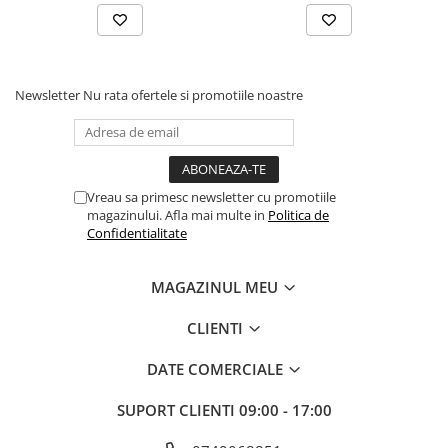
Solutii geamuri
Solutii universale
Gradina
Accesorii pentru gradina
Newsletter
Nu rata ofertele si promotiile noastre
Aparate pentru stropit gradina
Articole antidaunatori gradina
Aspersoare
Vreau sa primesc newsletter cu promotiile
Furtunuri gradinarit
magazinului. Afla mai multe in
Politica de
Confidentialitate
Ghivece si suporturi
Gratare
MAGAZINUL MEU
Hamace si leagane
CLIENTI
Lampi solare
Leagane copii
DATE COMERCIALE
Lopeti si unelte deszapezit
SUPORT CLIENTI
09:00 - 17:00
Mobilier gradina