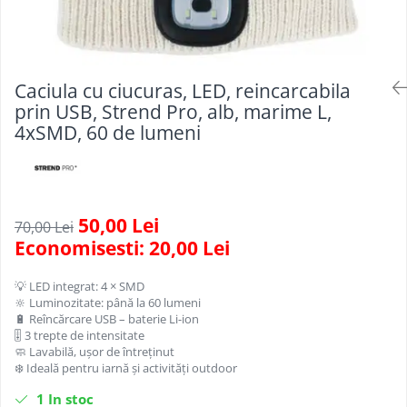
Scule, unelte si masini
Pentru sticla si suprafete fine
Mufe si conectori irigare
Pentru toaleta si wc
Sfoara si franghii
Panouri si elemente gard
Pentru toate suprafetele
Suruburi, dibluri si accesorii
Solutii pentru suprafetele din lemn
prindere
Pavaje si borduri
Caciula cu ciucuras, LED, reincarcabila
Solutii specializate
Programatoare stropire
prin USB, Strend Pro, alb, marime L,
Solutii profesionale pentru
4xSMD, 60 de lumeni
Sere si solarii
bucatarie
Termometre Meteo
Solutii professionale pentru
spalatorii auto
Umbrele si pavilioane gradina
Unelte gradinarit
50,00 Lei
70,00 Lei
Economisesti:
20,00
Lei
💡 LED integrat: 4 × SMD
🔆 Luminozitate: până la 60 lumeni
🔋 Reîncărcare USB – baterie Li-ion
🎚️ 3 trepte de intensitate
🧼 Lavabilă, ușor de întreținut
❄️ Ideală pentru iarnă și activități outdoor
1
In stoc