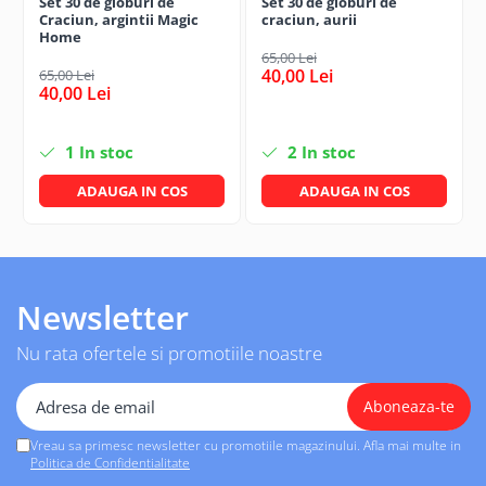
Set 30 de globuri de
Set 30 de globuri de
Craciun, argintii Magic
craciun, aurii
Home
65,00 Lei
40,00 Lei
65,00 Lei
40,00 Lei
1
In stoc
2
In stoc
ADAUGA IN COS
ADAUGA IN COS
Newsletter
Nu rata ofertele si promotiile noastre
Vreau sa primesc newsletter cu promotiile magazinului. Afla mai multe in
Politica de Confidentialitate