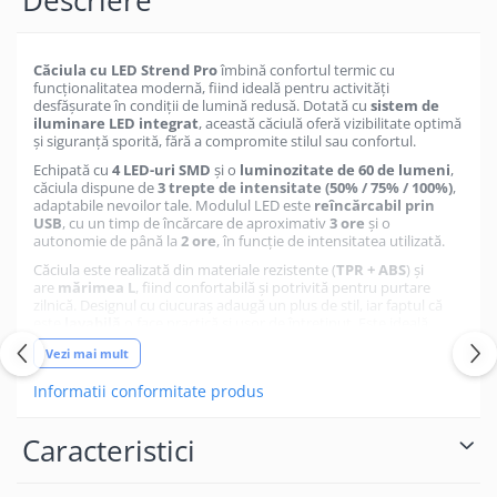
Căciula cu LED Strend Pro
îmbină confortul termic cu
funcționalitatea modernă, fiind ideală pentru activități
desfășurate în condiții de lumină redusă. Dotată cu
sistem de
iluminare LED integrat
, această căciulă oferă vizibilitate optimă
și siguranță sporită, fără a compromite stilul sau confortul.
Echipată cu
4 LED-uri SMD
și o
luminozitate de 60 de lumeni
,
căciula dispune de
3 trepte de intensitate (50% / 75% / 100%)
,
adaptabile nevoilor tale. Modulul LED este
reîncărcabil prin
USB
, cu un timp de încărcare de aproximativ
3 ore
și o
autonomie de până la
2 ore
, în funcție de intensitatea utilizată.
Căciula este realizată din materiale rezistente (
TPR + ABS
) și
are
mărimea L
, fiind confortabilă și potrivită pentru purtare
zilnică. Designul cu ciucuraș adaugă un plus de stil, iar faptul că
este
lavabilă
o face practică și ușor de întreținut. Este ideală
pentru plimbări, alergare, camping, pescuit, muncă în aer liber
Vezi mai mult
sau activități de iarnă.
Informatii conformitate produs
Caracteristici