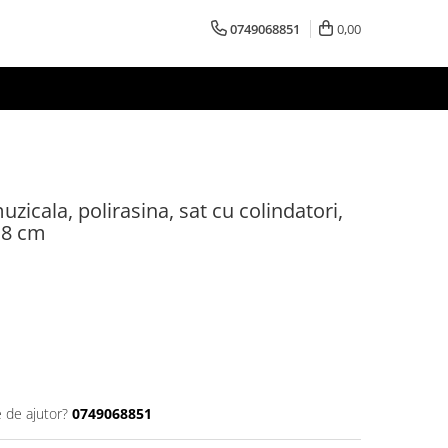
0749068851
0,00
icala, polirasina, sat cu colindatori,
18 cm
e de ajutor?
0749068851