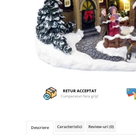
Articole organizare
Articole Sportive
Cutii postale
Electronice si electrocasnice
Incalzire si racire
Usi si porti
Constructii
Accesorii gips carton
Accesorii gresie si faianta
Accesorii pentru faianta, gresie si
mozaicuri
RETUR ACCEPTAT
Cumparaturi fara griji!
Accesorii polizare si slefuire
Accesorii vopsire si tencuire
Benzi
Caracteristici
Review-uri
(0)
Materiale electrice
Descriere