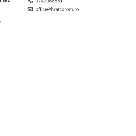
T SRL
0749068851
office@bratcorom.ro
6