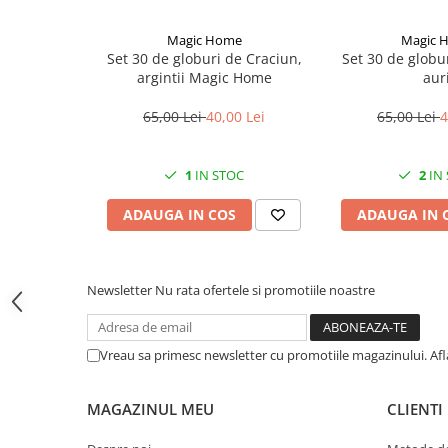
material: polirasina
CRACIUN
lungime: 19.5 cm
Magic Home
Magic 
latime: 12.8 cm
Accesorii decorative
Set 30 de globuri de Craciun,
Set 30 de globur
inaltime: 18 cm
argintii Magic Home
auri
Caciuli
baterii: 3xAA (va recomand
Figurine si decoratiuni Craciun
65,00 Lei
40,00 Lei
65,00 Lei
4
Globuri
Instalatii de Craciun
1
IN STOC
2
IN
Lumanari si candele
ADAUGA IN COS
ADAUGA IN 
Suporturi lumanari
Curatenie
Newsletter
Nu rata ofertele si promotiile noastre
Cosuri de gunoi
Maturi, Mopuri si galeti
Prosoape de hartie si servetele
Vreau sa primesc newsletter cu promotiile magazinului. Af
Saci gunoi
MAGAZINUL MEU
CLIENTI
Servetele umede