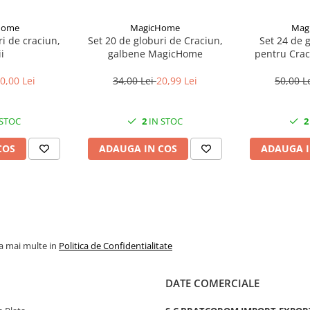
Home
MagicHome
Mag
i de craciun,
Set 20 de globuri de Craciun,
Set 24 de g
i
galbene MagicHome
pentru Craci
am: )
mag
0,00 Lei
34,00 Lei
20,99 Lei
50,00 L
 STOC
2
IN STOC
2
COS
ADAUGA IN COS
ADAUGA I
la mai multe in
Politica de Confidentialitate
DATE COMERCIALE