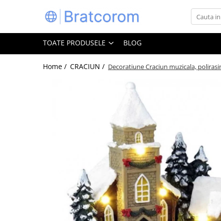
Toate Produsele
TOATE PRODUSELE
BLOG
Articole animale
Adapatoare animale
Home /
CRACIUN /
Decoratiune Craciun muzicala, polirasin
Hrana pentru animale
Hrana pentru caini
Hrana pentru pisici
Produse igiena externa animale
Auto
Bucatarii de vara Tuozi
Casa
Articole ambalare
Articole bucatarie
Articole mobila