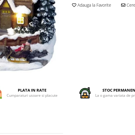
Adauga la Favorite
Cere 
PLATA IN RATE
STOC PERMANE
Cumparaturi usoare si placute
La o gama variata de p