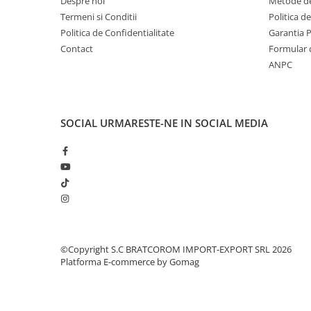
Solutii geamuri
Despre noi
Metode de
Termeni si Conditii
Politica d
Solutii universale
Politica de Confidentialitate
Garantia 
Gradina
Contact
Formular 
Accesorii pentru gradina
ANPC
Aparate pentru stropit gradina
Articole antidaunatori gradina
SOCIAL
URMARESTE-NE IN SOCIAL MEDIA
Aspersoare
Furtunuri gradinarit
Ghivece si suporturi
Gratare
Hamace si leagane
Lampi solare
©Copyright S.C BRATCOROM IMPORT-EXPORT SRL 2026
Leagane copii
Platforma E-commerce by Gomag
Lopeti si unelte deszapezit
Mobilier gradina