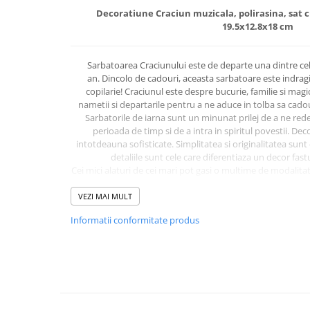
Becuri
Decoratiune Craciun muzicala, polirasina, sat c
Prize
19.5x12.8x18 cm
Sanitare
Sarma constructii
Sarbatoarea Craciunului este de departe una dintre c
an. Dincolo de cadouri, aceasta sarbatoare este indra
Scule, unelte si masini
copilarie! Craciunul este despre bucurie, familie si mag
Sfoara si franghii
nametii si departarile pentru a ne aduce in tolba sa cadou
Sarbatorile de iarna sunt un minunat prilej de a ne red
Suruburi, dibluri si accesorii
perioada de timp si de a intra in spiritul povestii. Dec
prindere
intotdeauna sofisticate. Simplitatea si originalitatea sunt
detaliile sunt cele care diferentiaza un decor fas
Corpuri de iluminat
Cei mici alaturi de cei mari pot gasi o multime de modalita
Aplice si plafoniere
de acest spirit magic. Caminul devine o paleta de
VEZI MAI MULT
Lustre si pendule
Caracteristici:
Spoturi
Informatii conformitate produs
cadou ideal pentru cei mici si 
element decorativ specific de
Accesorii corpuri de iluminat
design creativ si sugestiv sarbator
Lampi de veghe copii
materialul din care este creata decoratiunea, polirasina
de rezistenta foarte bune, fiind mai calitativa fat
Proiectoare
Specificatii:
decoratiune de interio
Veioze si lampi