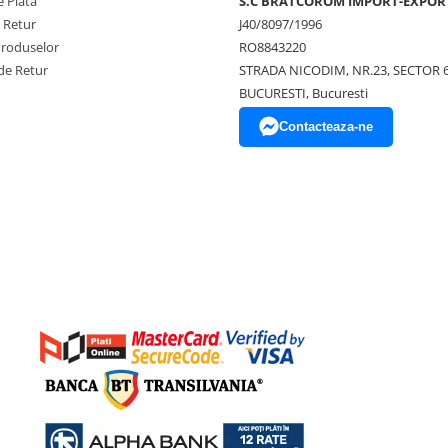
 Plata
S.C BRATCOROM IMPORT-EXPOR
e Retur
J40/8097/1996
Produselor
RO8843220
de Retur
STRADA NICODIM, NR.23, SECTOR 
BUCURESTI, Bucuresti
Contacteaza-ne