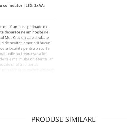
u colindatori, LED, 3xAA,
ele mai frumoase perioade din
gita deoarece ne aminteste de
icul Mos Craciun care strabate
ri de neuitat, emotie si bucurii.
ecora locuinta pentru o scurta
oratiunile nu trebuiesc sa fie
 de cele mai multe ori esenta, iar
tuos de unul traditional.
ti prin care sa se bucure la maxim
 culoare si de veselie.
cei mari
 Craciun
ilor de iarna
, este un material cu proprietati
a de alte tipuri de materiale
PRODUSE SIMILARE
r