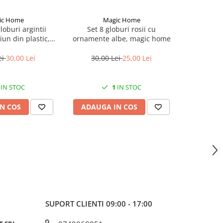
ic Home
Magic Home
M
loburi argintii
Set 8 globuri rosii cu
Set 21 gl
un din plastic,
ornamente albe, magic home
bradul 
ic home
diametru
ei
30,00 Lei
30,00 Lei
25,00 Lei
100,
IN STOC
1
IN STOC
N COS
ADAUGA IN COS
ADAUG
SUPORT CLIENTI
09:00 - 17:00