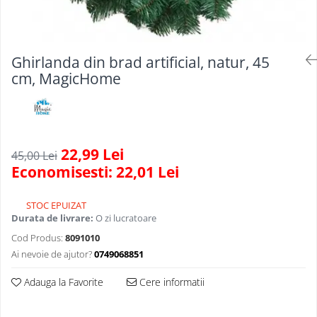
Scule, unelte si masini
Pentru sticla si suprafete fine
Mufe si conectori irigare
Pentru toaleta si wc
Sfoara si franghii
Panouri si elemente gard
Pentru toate suprafetele
Suruburi, dibluri si accesorii
Solutii pentru suprafetele din lemn
prindere
Pavaje si borduri
Ghirlanda din brad artificial, natur, 45
Solutii specializate
cm, MagicHome
Programatoare stropire
Solutii profesionale pentru
Sere si solarii
bucatarie
Termometre Meteo
Solutii professionale pentru
spalatorii auto
Umbrele si pavilioane gradina
22,99 Lei
45,00 Lei
Economisesti:
22,01
Lei
Unelte gradinarit
STOC EPUIZAT
Durata de livrare:
O zi lucratoare
Cod Produs:
8091010
Ai nevoie de ajutor?
0749068851
Adauga la Favorite
Cere informatii