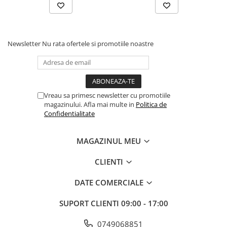
Mufe si conectori irigare
✔ Ideal pentru cadou
✔ Reutilizabile
Panouri si elemente gard
✔ Durabile în timp
Pavaje si borduri
Newsletter
Nu rata ofertele si promotiile noastre
Programatoare stropire
Sere si solarii
Termometre Meteo
Vreau sa primesc newsletter cu promotiile
Umbrele si pavilioane gradina
magazinului. Afla mai multe in
Politica de
Confidentialitate
Unelte gradinarit
HoReCa
MAGAZINUL MEU
Balsam de rufe profesional
Detergenti de vase profesionali
CLIENTI
Pentru masini de spalat si polish
DATE COMERCIALE
Pentru spalare manuala
Detergenti lichizi profesionali
SUPORT CLIENTI
09:00 - 17:00
Igiena si Ingrijire personala
0749068851