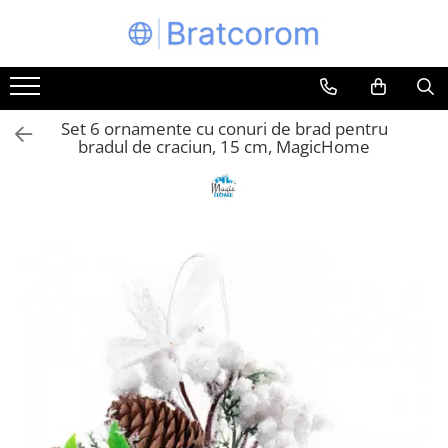
Toate Produsele
Articole animale
Set 6 ornamente cu conuri de brad pentru
Adapatoare animale
bradul de craciun, 15 cm, MagicHome
Hrana pentru animale
Hrana pentru caini
Hrana pentru pisici
Produse igiena externa animale
Auto
Bucatarii de vara Tuozi
Casa
Articole ambalare
Articole bucatarie
Articole mobila