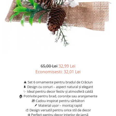
Articole organizare
Articole Sportive
Cutii postale
Electronice si electrocasnice
Incalzire si racire
Usi si porti
Constructii
Accesorii gips carton
Accesorii gresie si faianta
65,00 Lei
32,99 Lei
Economisesti:
32,01
Lei
Accesorii pentru faianta, gresie si
mozaicuri
🎄 Set 6 ornamente pentru bradul de Crăciun
Accesorii polizare si slefuire
🌲 Design cu conuri – aspect natural și elegant
✨ Ideal pentru decor festiv și atmosferă caldă
Accesorii vopsire si tencuire
🏠 Potrivite pentru brad, coronițe sau aranjamente
Benzi
🎁 Cadou inspirat pentru sărbători
🪶 Material ușor – montaj rapid
Materiale electrice
🎨 Design versatil pentru orice stil de decor
❄️ Perfect pentru decor interior de iarnă