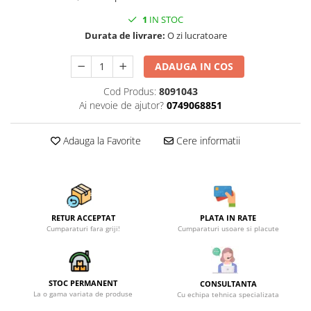
Becuri
1
IN STOC
Prize
Durata de livrare:
O zi lucratoare
Sanitare
Sarma constructii
ADAUGA IN COS
Scule, unelte si masini
Cod Produs:
8091043
Sfoara si franghii
Ai nevoie de ajutor?
0749068851
Suruburi, dibluri si accesorii
prindere
Adauga la Favorite
Cere informatii
Corpuri de iluminat
Aplice si plafoniere
Lustre si pendule
RETUR ACCEPTAT
PLATA IN RATE
Spoturi
Cumparaturi fara griji!
Cumparaturi usoare si placute
Accesorii corpuri de iluminat
Lampi de veghe copii
STOC PERMANENT
Proiectoare
CONSULTANTA
La o gama variata de produse
Cu echipa tehnica specializata
Veioze si lampi