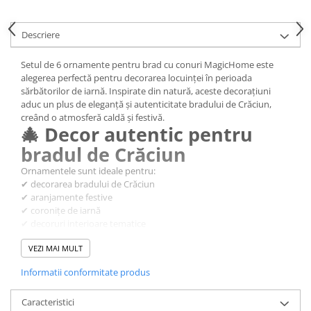
CRACIUN
Accesorii decorative
Descriere
Caciuli
Setul de 6 ornamente pentru brad cu conuri MagicHome este
Figurine si decoratiuni Craciun
alegerea perfectă pentru decorarea locuinței în perioada
sărbătorilor de iarnă. Inspirate din natură, aceste decorațiuni
Globuri
aduc un plus de eleganță și autenticitate bradului de Crăciun,
creând o atmosferă caldă și festivă.
Instalatii de Craciun
🎄 Decor autentic pentru
Lumanari si candele
bradul de Crăciun
Suporturi lumanari
Ornamentele sunt ideale pentru:
✔ decorarea bradului de Crăciun
Curatenie
✔ aranjamente festive
Cosuri de gunoi
✔ coronițe de iarnă
✔ decoruri interioare tematice
Maturi, Mopuri si galeti
🌲 Design inspirat din natură
Prosoape de hartie si servetele
VEZI MAI MULT
✔ conuri decorative elegante
Saci gunoi
✔ aspect rustic și natural
Informatii conformitate produs
✔ potrivite pentru stiluri clasice sau moderne
Servetele umede
✨ Atmosferă festivă și caldă
Caracteristici