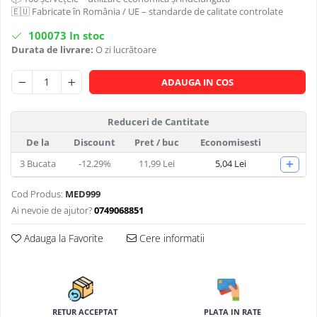
🇪🇺 Fabricate în România / UE – standarde de calitate controlate
100073
In stoc
Durata de livrare:
O zi lucrătoare
ADAUGA IN COS
Reduceri de Cantitate
De la
Discount
Pret
/ buc
Economisesti
+
3
Bucata
-12.29%
11,99 Lei
5,04 Lei
Cod Produs:
MED999
Ai nevoie de ajutor?
0749068851
Adauga la Favorite
Cere informatii
RETUR ACCEPTAT
PLATA IN RATE