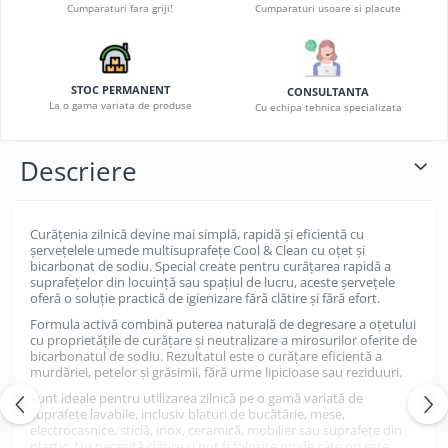
Cumparaturi fara griji!
Cumparaturi usoare si placute
STOC PERMANENT
CONSULTANTA
La o gama variata de produse
Cu echipa tehnica specializata
Descriere
Curățenia zilnică devine mai simplă, rapidă și eficientă cu
șervețelele umede multisuprafețe Cool & Clean cu oțet și
bicarbonat de sodiu. Special create pentru curățarea rapidă a
suprafețelor din locuință sau spațiul de lucru, aceste șervețele
oferă o soluție practică de igienizare fără clătire și fără efort.
Formula activă combină puterea naturală de degresare a oțetului
cu proprietățile de curățare și neutralizare a mirosurilor oferite de
bicarbonatul de sodiu. Rezultatul este o curățare eficientă a
murdăriei, petelor și grăsimii, fără urme lipicioase sau reziduuri.
Sunt ideale pentru utilizarea zilnică pe o gamă variată de
suprafețe lavabile, inclusiv blaturi de bucătărie, mese,
electrocasnice, sticlă, inox, ceramică, mobilier sau suprafețe din
plastic. Nu necesită clătire și pot fi folosite ori de câte ori este