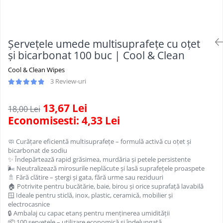
Scule, unelte si masini
Pentru sticla si suprafete fine
Mufe si conectori irigare
Pentru toaleta si wc
Sfoara si franghii
Panouri si elemente gard
Pentru toate suprafetele
Suruburi, dibluri si accesorii
Solutii pentru suprafetele din lemn
prindere
Pavaje si borduri
Șervețele umede multisuprafețe cu oțet
Solutii specializate
și bicarbonat 100 buc | Cool & Clean
Programatoare stropire
Solutii profesionale pentru
Cool & Clean Wipes
Sere si solarii
bucatarie
3 Review-uri
Termometre Meteo
Solutii professionale pentru
spalatorii auto
Umbrele si pavilioane gradina
13,67 Lei
18,00 Lei
Economisesti:
4,33
Lei
Unelte gradinarit
🧼 Curățare eficientă multisuprafețe – formulă activă cu oțet și
bicarbonat de sodiu
✨ Îndepărtează rapid grăsimea, murdăria și petele persistente
🌬 Neutralizează mirosurile neplăcute și lasă suprafețele proaspete
🚿 Fără clătire – ștergi și gata, fără urme sau reziduuri
🏠 Potrivite pentru bucătărie, baie, birou și orice suprafață lavabilă
🪟 Ideale pentru sticlă, inox, plastic, ceramică, mobilier și
electrocasnice
🔒 Ambalaj cu capac etanș pentru menținerea umidității
📦 100 șervețele – utilizare economică și îndelungată