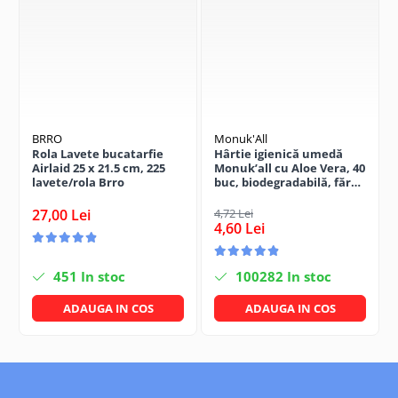
Mod de utilizare
DESCHIDEȚI CAPACUL ȘI EXTRAGEȚI UN ȘERVEȚEL.
ȘTERGEȚI SUPRAFAȚA DORITĂ.
ÎNCHIDEȚI CAPACUL DUPĂ UTILIZARE PENTRU A MENȚINE
UMIDITATEA.
Nu se recomandă utilizarea pe lemn netratat sau aluminiu
anodizat.
BRRO
Monuk'All
De ce să alegi șervețele multisuprafețe cu
Rola Lavete bucatarfie
Hârtie igienică umedă
oțet și bicarbonat?
Airlaid 25 x 21.5 cm, 225
Monuk’all cu Aloe Vera, 40
lavete/rola Brro
buc, biodegradabilă, fără
CURĂȚARE RAPIDĂ FĂRĂ SPRAY
alcool
27,00 Lei
4,72 Lei
FĂRĂ SOLUȚII AGRESIVE
4,60 Lei
UTILIZARE PRACTICĂ ORIUNDE
ECONOMISEȘTE TIMP
451
In stoc
100282
In stoc
ADAUGA IN COS
ADAUGA IN COS