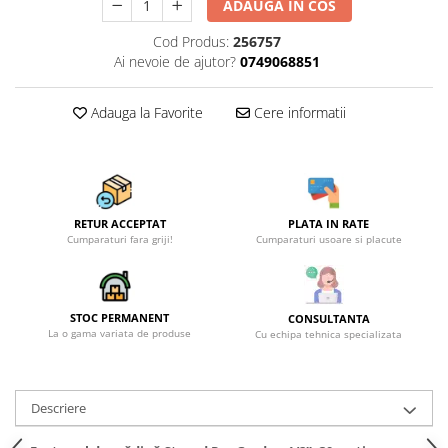
Becuri
ADAUGA IN COS
Prize
Cod Produs:
256757
Sanitare
Ai nevoie de ajutor?
0749068851
Sarma constructii
Adauga la Favorite
Cere informatii
Scule, unelte si masini
Sfoara si franghii
Suruburi, dibluri si accesorii
prindere
RETUR ACCEPTAT
PLATA IN RATE
Corpuri de iluminat
Cumparaturi fara griji!
Cumparaturi usoare si placute
Aplice si plafoniere
Lustre si pendule
Spoturi
STOC PERMANENT
CONSULTANTA
La o gama variata de produse
Cu echipa tehnica specializata
Accesorii corpuri de iluminat
Lampi de veghe copii
Descriere
Proiectoare
Veioze si lampi