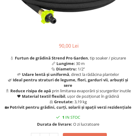
Articole organizare
Articole Sportive
Cutii postale
Electronice si electrocasnice
Incalzire si racire
90,00 Lei
Usi si porti
Constructii
💧
Furtun de grădină Strend Pro Garden
, tip soaker / picurare
📏
Lungime:
30 m
Accesorii gips carton
🔩
Diametru:
1/2”
Accesorii gresie si faianta
🌱
Udare lentă și uniformă
, direct la rădăcina plantelor
🌿
Ideal pentru straturi de legume, flori, garduri vii, arbuști și
Accesorii pentru faianta, gresie si
sere
mozaicuri
🚿
Reduce risipa de apă
prin limitarea evaporării și scurgerilor inutile
🖤
Material textil flexibil
, ușor de poziționat în grădină
Accesorii polizare si slefuire
⚖️
Greutate:
3,19 kg
🏡
Potrivit pentru grădini, curți, solarii și spații verzi rezidențiale
Accesorii vopsire si tencuire
1
IN STOC
Benzi
Durata de livrare:
O zi lucratoare
Materiale electrice