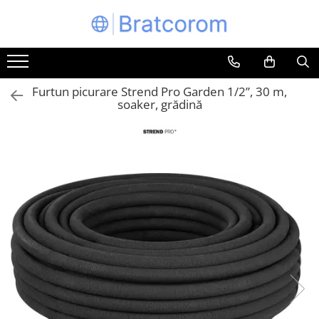
Toate Produsele
Articole animale
Furtun picurare Strend Pro Garden 1/2”, 30 m,
Adapatoare animale
soaker, grădină
Hrana pentru animale
Hrana pentru caini
Hrana pentru pisici
Produse igiena externa animale
Auto
Bucatarii de vara Tuozi
Casa
Articole ambalare
Articole bucatarie
Articole mobila