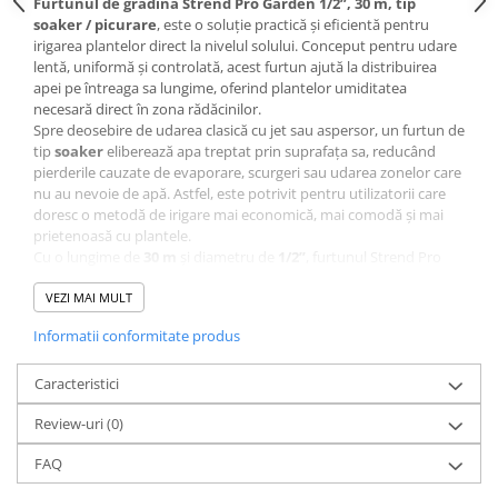
Furtunul de grădină Strend Pro Garden 1/2”, 30 m, tip
soaker / picurare
, este o soluție practică și eficientă pentru
CRACIUN
irigarea plantelor direct la nivelul solului. Conceput pentru udare
Accesorii decorative
lentă, uniformă și controlată, acest furtun ajută la distribuirea
apei pe întreaga sa lungime, oferind plantelor umiditatea
Caciuli
necesară direct în zona rădăcinilor.
Figurine si decoratiuni Craciun
Spre deosebire de udarea clasică cu jet sau aspersor, un furtun de
tip
soaker
eliberează apa treptat prin suprafața sa, reducând
Globuri
pierderile cauzate de evaporare, scurgeri sau udarea zonelor care
Instalatii de Craciun
nu au nevoie de apă. Astfel, este potrivit pentru utilizatorii care
doresc o metodă de irigare mai economică, mai comodă și mai
Lumanari si candele
prietenoasă cu plantele.
Cu o lungime de
30 m
și diametru de
1/2”
, furtunul Strend Pro
Suporturi lumanari
Garden poate fi folosit în grădini de legume, straturi de flori, livezi
Curatenie
mici, zone cu arbuști, garduri vii, solarii sau sere. Poate fi așezat
VEZI MAI MULT
pe sol, printre plante, de-a lungul rândurilor cultivate sau în jurul
Cosuri de gunoi
Informatii conformitate produs
zonelor care necesită udare constantă.
Maturi, Mopuri si galeti
Acest tip de furtun este foarte util pentru plantele care preferă
udarea la bază, deoarece frunzele rămân mai uscate, iar apa
Caracteristici
Prosoape de hartie si servetele
ajunge acolo unde este cel mai important: la rădăcină. În sere și
Review-uri
(0)
solarii, irigarea prin picurare sau infiltrare este avantajoasă
Saci gunoi
deoarece nu crește excesiv umiditatea din aer, comparativ cu
Servetele umede
FAQ
metodele de udare prin pulverizare.
Furtunul este realizat din
material textil flexibil
, ceea ce îl face