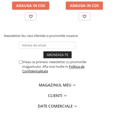
✔ Perfect pentru apartamente sau terase
Mufe si conectori irigare
✔ Durabilitate ridicată în utilizare
ADAUGA IN COS
ADAUGA IN COS
Panouri si elemente gard
Pavaje si borduri
Programatoare stropire
Sere si solarii
Newsletter
Nu rata ofertele si promotiile noastre
Termometre Meteo
Umbrele si pavilioane gradina
Unelte gradinarit
Vreau sa primesc newsletter cu promotiile
magazinului. Afla mai multe in
Politica de
HoReCa
Confidentialitate
Balsam de rufe profesional
Detergenti de vase profesionali
MAGAZINUL MEU
Pentru masini de spalat si polish
CLIENTI
Pentru spalare manuala
Detergenti lichizi profesionali
DATE COMERCIALE
Igiena si Ingrijire personala