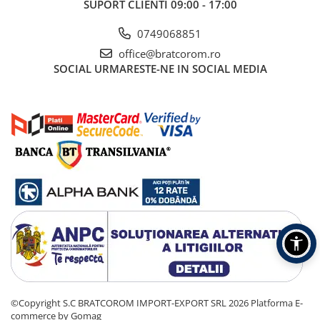
SUPORT CLIENTI
09:00 - 17:00
Pachet curățenie
Sapun de maini profesional
0749068851
office@bratcorom.ro
Sisteme de dozaj profesionale
SOCIAL
URMARESTE-NE IN SOCIAL MEDIA
Solutii curatenie super
concentrate
Solutii de curatenie profesionale
Pentru sticla si suprafete fine
Pentru toaleta si wc
Pentru toate suprafetele
Solutii pentru suprafetele din lemn
Solutii specializate
Solutii profesionale pentru
bucatarie
Solutii professionale pentru
spalatorii auto
©Copyright S.C BRATCOROM IMPORT-EXPORT SRL 2026
Platforma E-
commerce by Gomag