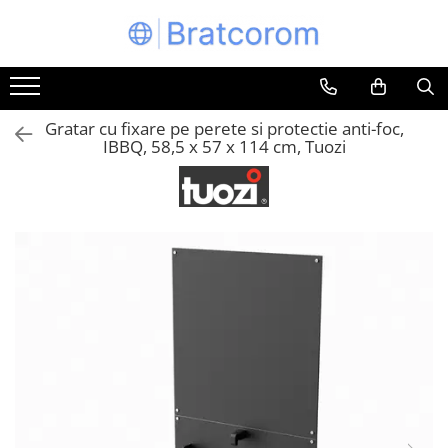
Toate Produsele
Articole animale
Gratar cu fixare pe perete si protectie anti-foc,
Adapatoare animale
IBBQ, 58,5 x 57 x 114 cm, Tuozi
Hrana pentru animale
Hrana pentru caini
Hrana pentru pisici
Produse igiena externa animale
Auto
Bucatarii de vara Tuozi
Casa
Articole ambalare
Articole bucatarie
Articole mobila