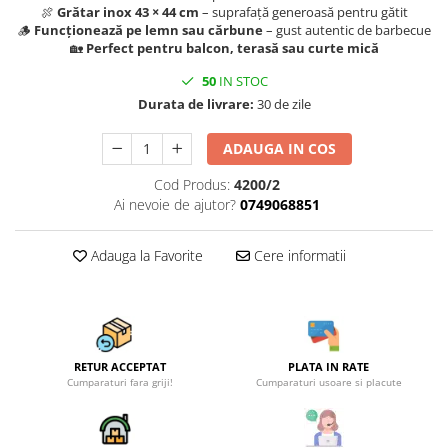
Becuri
🍖
Grătar inox 43 × 44 cm
– suprafață generoasă pentru gătit
Prize
🪵
Funcționează pe lemn sau cărbune
– gust autentic de barbecue
🏡
Perfect pentru balcon, terasă sau curte mică
Sanitare
50
IN STOC
Sarma constructii
Durata de livrare:
30 de zile
Scule, unelte si masini
Sfoara si franghii
ADAUGA IN COS
Suruburi, dibluri si accesorii
Cod Produs:
4200/2
prindere
Ai nevoie de ajutor?
0749068851
Corpuri de iluminat
Adauga la Favorite
Cere informatii
Aplice si plafoniere
Lustre si pendule
Spoturi
Accesorii corpuri de iluminat
RETUR ACCEPTAT
PLATA IN RATE
Lampi de veghe copii
Cumparaturi fara griji!
Cumparaturi usoare si placute
Proiectoare
Veioze si lampi