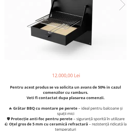
Articole organizare
Articole Sportive
Cutii postale
Electronice si electrocasnice
Incalzire si racire
Usi si porti
Constructii
Accesorii gips carton
Accesorii gresie si faianta
12.000,00 Lei
Accesorii pentru faianta, gresie si
mozaicuri
Pentru acest produs se va solicita un avans de 50% in cazul
comenzilor cu ramburs.
Accesorii polizare si slefuire
Veti fi contactat dupa plasarea comenzii.
Accesorii vopsire si tencuire
🔥
Grătar BBQ cu montare pe perete
– ideal pentru balcoane și
spații mici
Benzi
🛡
Protecție anti-foc pentru perete
– siguranță sporită în utilizare
Materiale electrice
🪨
Oțel gros de 5 mm cu ceramică refractară
– rezistență ridicată la
temperaturi