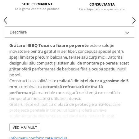
STOC PERMANENT
CONSULTANTA
CRACIUN
La o gama variata de produse
Cu echipa tehnica specializata
Accesorii decorative
Caciuli
Descriere
Figurine si decoratiuni Craciun
Globuri
Grătarul IBBQ Tuozi cu fixare pe perete
este o soluție
inovatoare pentru gătitul în aer liber, concepută special pentru
Instalatii de Craciun
spații limitate precum balcoane, terase sau curți mici. Datorită
designului său compact și sistemului de montare pe perete, acest
Lumanari si candele
grătar oferă performanță de barbecue fără a ocupa spațiu inutil
Suporturi lumanari
pe sol.
Construcția sa solidă este realizată din
oțel dur cu grosime de 5
Curatenie
mm
, combinat cu
ceramică refractară de înaltă
Cosuri de gunoi
performanță
, materiale care asigură rezistență excelentă la
temperaturi ridicate și utilizare intensă.
Maturi, Mopuri si galeti
Grătarul este echipat cu o
placă de protecție anti-foc
, care
Prosoape de hartie si servetele
protejează peretele în timpul utilizării și oferă un nivel
suplimentar de siguranță atunci când este instalat în spații
Saci gunoi
restrânse.
Suprafața de gătit este realizată din
VEZI MAI MULT
grătar inox de 43 × 44 cm
,
Servetele umede
suficient de mare pentru prepararea mai multor porții simultan.
Informatii conformitate produs