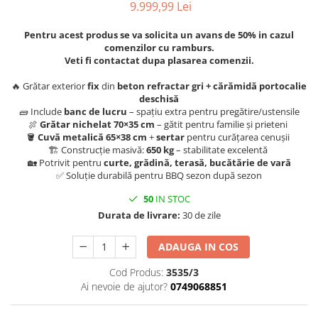
9.999,99 Lei
Pentru acest produs se va solicita un avans de 50% in cazul
comenzilor cu ramburs.
Veti fi contactat dupa plasarea comenzii.
🔥 Grătar exterior
fix
din
beton refractar gri + cărămidă portocalie
deschisă
🧱 Include
banc de lucru
– spațiu extra pentru pregătire/ustensile
🍖
Grătar nichelat 70×35 cm
– gătit pentru familie și prieteni
🪣
Cuvă metalică 65×38 cm
+
sertar
pentru curățarea cenușii
🏗️ Construcție masivă:
650 kg
– stabilitate excelentă
🏡 Potrivit pentru
curte, grădină, terasă, bucătărie de vară
✅ Soluție durabilă pentru BBQ sezon după sezon
50
IN STOC
Durata de livrare:
30 de zile
ADAUGA IN COS
Cod Produs:
3535/3
Ai nevoie de ajutor?
0749068851