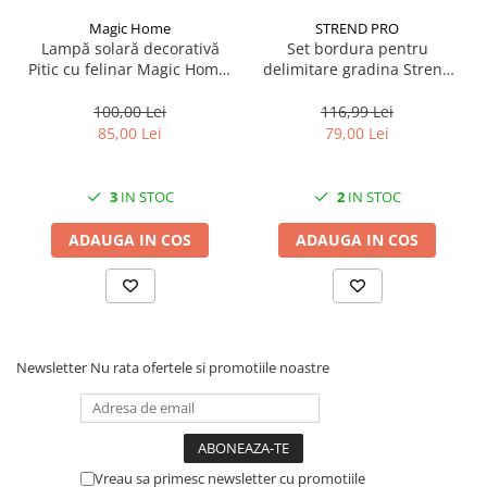
Magic Home
STREND PRO
Lampă solară decorativă
Set bordura pentru
Pitic cu felinar Magic Home,
delimitare gradina Strend
LED multicolor, 25 cm,
Pro Garden Border 0645,
pentru grădină și curte
lungime totala 4.8 m
100,00 Lei
116,99 Lei
85,00 Lei
79,00 Lei
3
IN STOC
2
IN STOC
ADAUGA IN COS
ADAUGA IN COS
Newsletter
Nu rata ofertele si promotiile noastre
Vreau sa primesc newsletter cu promotiile