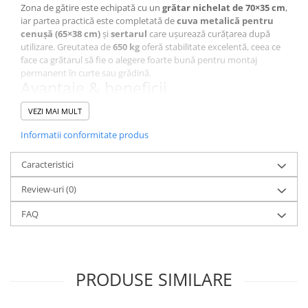
Zona de gătire este echipată cu un
grătar nichelat de 70×35 cm
,
iar partea practică este completată de
cuva metalică pentru
cenușă (65×38 cm)
și
sertarul
care ușurează curățarea după
utilizare. Greutatea de
650 kg
oferă stabilitate excelentă, ceea ce
face ca grătarul să fie o alegere foarte bună pentru montaj
permanent în curte sau grădină.
Avantaje & beneficii
Beton refractar + cărămidă
: rezistență și aspect rustic
VEZI MAI MULT
Banc de lucru
: pregătire mai rapidă (tăiere, farfurii,
condimente)
Informatii conformitate produs
Grătar nichelat 70×35 cm
: suprafață bună pentru porții
multiple
Caracteristici
Sertar pentru cenușă
: întreținere mai ușoară
Construcție grea (650 kg)
: stabilitate și durabilitate
Review-uri
(0)
Recomandări de utilizare
Așază grătarul pe o bază stabilă (platformă potrivită pentru
FAQ
exterior).
Folosește combustibil solid (lemn/cărbuni – în funcție de
modul tău de gătit).
După răcire, golește și curăță cuva/sertarul de cenușă pentru
PRODUSE SIMILARE
a menține grătarul în stare bună.