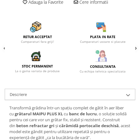
Adauga la Favorite
Cere informatii
RETUR ACCEPTAT
PLATA IN RATE
Cumparaturi fara griji!
Cumparaturi usoare si placute
STOC PERMANENT
CONSULTANTA
La o gama variata de produse
Cu echipa tehnica specializata
Descriere
Transformă grădina într-un spațiu complet de gătit în aer liber
cu
grătarul MAIPU PLUS XL
cu
banc de lucru
, o soluție solidă
pentru cei care vor un grătar fix, stabil și rezistent. Construit
din
beton refractar gri
și
cărămidă portocalie deschisă
, acest
model este gândit pentru utilizare repetată și pentru o
experiență de gătit „ca la bucătăria de vară”.