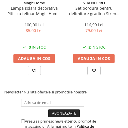
Solutii geamuri
Magic Home
STREND PRO
Lampă solară decorativă
Set bordura pentru
Solutii universale
Pitic cu felinar Magic Home,
delimitare gradina Strend
Gradina
LED multicolor, 25 cm,
Pro Garden Border 0645,
pentru grădină și curte
lungime totala 4.8 m
100,00 Lei
116,99 Lei
Accesorii pentru gradina
85,00 Lei
79,00 Lei
Aparate pentru stropit gradina
Articole antidaunatori gradina
3
IN STOC
2
IN STOC
Aspersoare
ADAUGA IN COS
ADAUGA IN COS
Furtunuri gradinarit
Ghivece si suporturi
Gratare
Hamace si leagane
Newsletter
Nu rata ofertele si promotiile noastre
Lampi solare
Leagane copii
Lopeti si unelte deszapezit
Vreau sa primesc newsletter cu promotiile
Mobilier gradina
magazinului. Afla mai multe in
Politica de