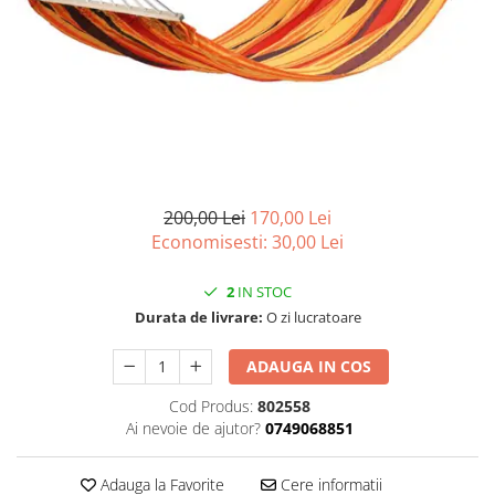
Articole organizare
Articole Sportive
Cutii postale
Electronice si electrocasnice
Incalzire si racire
Usi si porti
Constructii
200,00 Lei
170,00 Lei
Accesorii gips carton
Economisesti:
30,00
Lei
Accesorii gresie si faianta
2
IN STOC
Accesorii pentru faianta, gresie si
Durata de livrare:
O zi lucratoare
mozaicuri
Accesorii polizare si slefuire
ADAUGA IN COS
Accesorii vopsire si tencuire
Cod Produs:
802558
Ai nevoie de ajutor?
0749068851
Benzi
Materiale electrice
Adauga la Favorite
Cere informatii