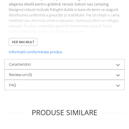
alegerea ideală pentru grădină, terasă, balcon sau camping.
CRACIUN
Designul robust include frânghii duble şi bare de lemn ce asigură
Accesorii decorative
distribuirea uniformă a greutăţii şi stabilitate. Fie că citeşti o carte,
meditezi sau dormi la umbra copacilor, hamacul oferă un refugiu
Caciuli
relaxant. În plus, materialul permite întreţinere uşoară: îl poţi
spăla şi depozita simplu la sfârşitul sezonului.
Figurine si decoratiuni Craciun
Globuri
Specificaţii principale:
VEZI MAI MULT
Material: bumbac durabil
Instalatii de Craciun
Informatii conformitate produs
Dimensiuni: 200 × 150 cm
Greutate maximă suportată: 200 kg
Lumanari si candele
Caracteristici
Utilizare: 1-2 persoane
Suporturi lumanari
Ideal pentru: grădină, balcon, terasă, camping
Review-uri
(0)
Transformă-ţi spaţiul exterior într-o oază de relaxare cu hamacul
Curatenie
Olivia — confort, stil şi durabilitate într-un singur produs.
Cosuri de gunoi
FAQ
Maturi, Mopuri si galeti
Prosoape de hartie si servetele
PRODUSE SIMILARE
Saci gunoi
Servetele umede