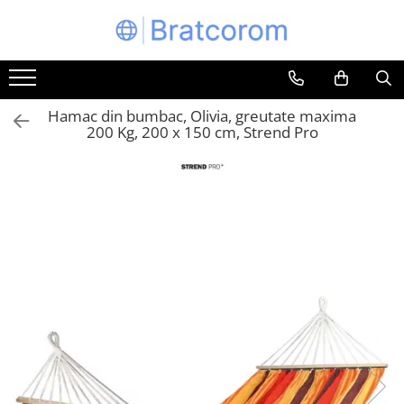
Toate Produsele
Articole animale
Hamac din bumbac, Olivia, greutate maxima
Adapatoare animale
200 Kg, 200 x 150 cm, Strend Pro
Hrana pentru animale
Hrana pentru caini
Hrana pentru pisici
Produse igiena externa animale
Auto
Bucatarii de vara Tuozi
Casa
Articole ambalare
Articole bucatarie
Articole mobila