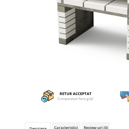
Articole organizare
Articole Sportive
Cutii postale
Electronice si electrocasnice
Incalzire si racire
Usi si porti
Constructii
Accesorii gips carton
Accesorii gresie si faianta
Accesorii pentru faianta, gresie si
mozaicuri
RETUR ACCEPTAT
Accesorii polizare si slefuire
Cumparaturi fara griji!
Accesorii vopsire si tencuire
Benzi
Materiale electrice
Caracteristici
Review-uri
(0)
Descriere