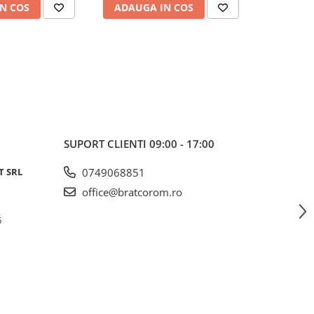
N COS
ADAUGA IN COS
ADAUG
SUPORT CLIENTI
09:00 - 17:00
T SRL
0749068851
office@bratcorom.ro
6