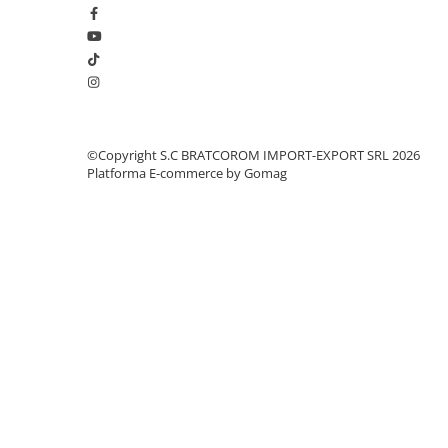
Solutii geamuri
Solutii universale
Gradina
Accesorii pentru gradina
Aparate pentru stropit gradina
Articole antidaunatori gradina
©Copyright S.C BRATCOROM IMPORT-EXPORT SRL 2026
Platforma E-commerce by Gomag
Aspersoare
Furtunuri gradinarit
Ghivece si suporturi
Gratare
Hamace si leagane
Lampi solare
Leagane copii
Lopeti si unelte deszapezit
Mobilier gradina