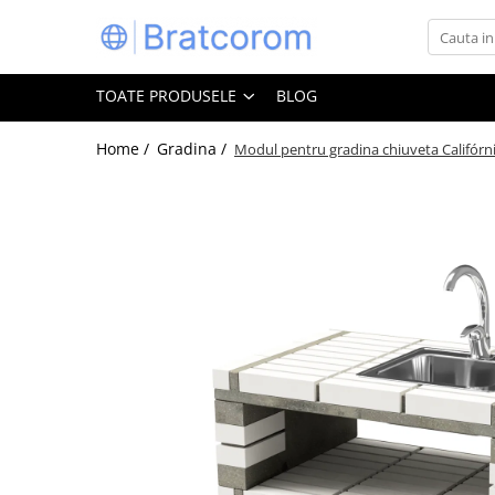
Toate Produsele
TOATE PRODUSELE
BLOG
Articole animale
Adapatoare animale
Home /
Gradina /
Modul pentru gradina chiuveta Califórni
Hrana pentru animale
Hrana pentru caini
Hrana pentru pisici
Produse igiena externa animale
Auto
Bucatarii de vara Tuozi
Casa
Articole ambalare
Articole bucatarie
Articole mobila