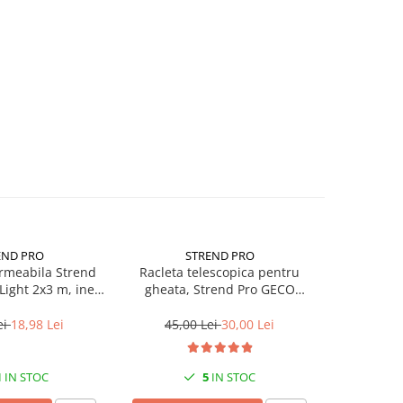
END PRO
STREND PRO
PA
rmeabila Strend
Racleta telescopica pentru
Givechi
Light 2x3 m, inele
gheata, Strend Pro GECO
dia
ere, 65g/m²,
ICEBREAKER, perie, 87-114 cm
erproof
ei
18,98 Lei
45,00 Lei
30,00 Lei
6,0
1
IN STOC
5
IN STOC