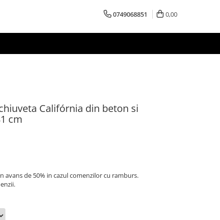
0749068851
0,00
hiuveta Califórnia din beton si
81 cm
 un avans de 50% in cazul comenzilor cu ramburs.
enzii.