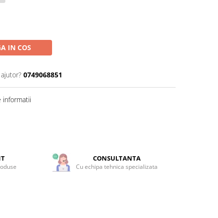
A IN COS
 ajutor?
0749068851
informatii
NT
CONSULTANTA
roduse
Cu echipa tehnica specializata