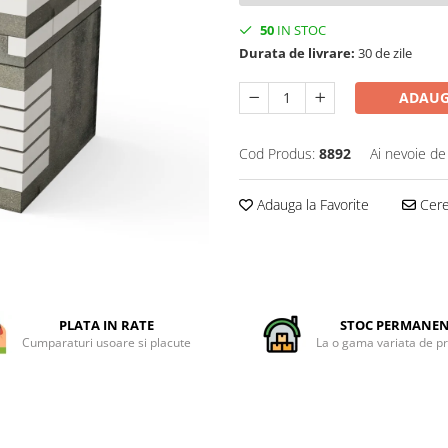
50
IN STOC
Durata de livrare:
30 de zile
ADAUG
Cod Produs:
8892
Ai nevoie de
Adauga la Favorite
Cere 
PLATA IN RATE
STOC PERMANE
Cumparaturi usoare si placute
La o gama variata de p