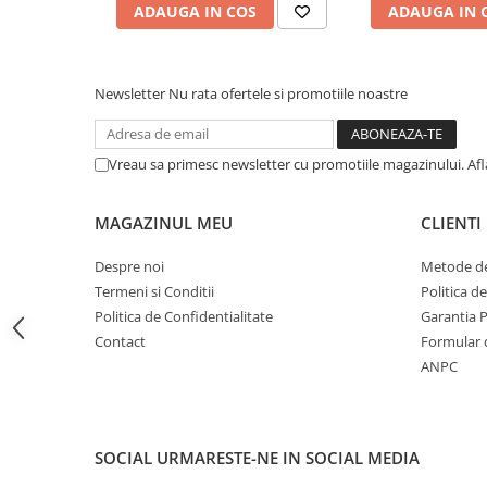
ADAUGA IN COS
ADAUGA IN 
CRACIUN
Accesorii decorative
Caciuli
Newsletter
Nu rata ofertele si promotiile noastre
Figurine si decoratiuni Craciun
Globuri
Vreau sa primesc newsletter cu promotiile magazinului. Af
Instalatii de Craciun
MAGAZINUL MEU
CLIENTI
Lumanari si candele
Suporturi lumanari
Despre noi
Metode de
Curatenie
Termeni si Conditii
Politica d
Politica de Confidentialitate
Garantia 
Cosuri de gunoi
Contact
Formular 
Maturi, Mopuri si galeti
ANPC
Prosoape de hartie si servetele
Saci gunoi
Servetele umede
SOCIAL
URMARESTE-NE IN SOCIAL MEDIA