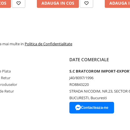
COS
ADAUGA IN COS
ADAUGA I
la mai multe in
Politica de Confidentialitate
DATE COMERCIALE
 Plata
S.C BRATCOROM IMPORT-EXPOR
e Retur
J40/8097/1996
Produselor
RO8843220
de Retur
STRADA NICODIM, NR.23, SECTOR 
BUCURESTI, Bucuresti
Contacteaza-ne