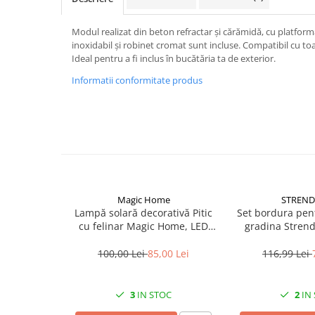
Becuri
Prize
Modul realizat din beton refractar și cărămidă, cu platformă
Sanitare
inoxidabil și robinet cromat sunt incluse. Compatibil cu toat
Ideal pentru a fi inclus în bucătăria ta de exterior.
Sarma constructii
Informatii conformitate produs
Scule, unelte si masini
Sfoara si franghii
Suruburi, dibluri si accesorii
prindere
Corpuri de iluminat
Aplice si plafoniere
Magic Home
STREND
Lustre si pendule
Lampă solară decorativă Pitic
Set bordura pen
Spoturi
cu felinar Magic Home, LED
gradina Stren
multicolor, 25 cm, pentru
Border 0645, lun
Accesorii corpuri de iluminat
grădină și curte
m
100,00 Lei
85,00 Lei
116,99 Lei
Lampi de veghe copii
Proiectoare
3
IN STOC
2
IN
Veioze si lampi