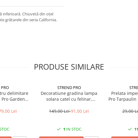
 inferioară. Chiuvetă din oțel
e grătarele din seria California.
PRODUSE SIMILARE
 PRO
STREND PRO
STR
tru delimitare
Decoratiune gradina lampa
Prelata impe
d Pro Garden
solara catel cu felinar,
Pro Tarpaulin 
gime totala 4.8
24x14x25 cm
de prind
wat
79,00 Lei
149,00 Lei
91,00 Lei
29,00 L
 STOC
1
IN STOC
1