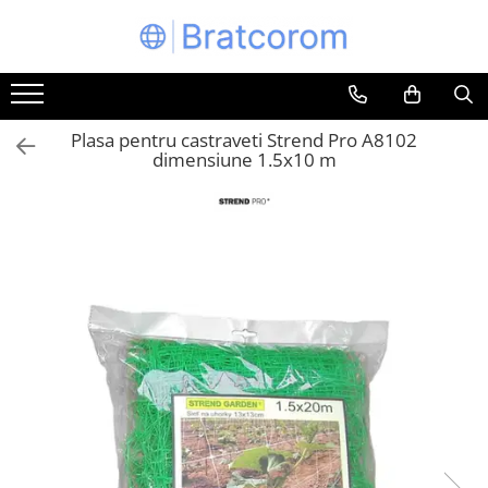
Toate Produsele
Articole animale
Plasa pentru castraveti Strend Pro A8102
Adapatoare animale
dimensiune 1.5x10 m
Hrana pentru animale
Hrana pentru caini
Hrana pentru pisici
Produse igiena externa animale
Auto
Bucatarii de vara Tuozi
Casa
Articole ambalare
Articole bucatarie
Articole mobila