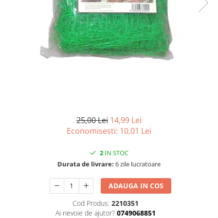
Articole organizare
Articole Sportive
Cutii postale
Electronice si electrocasnice
Incalzire si racire
Usi si porti
Constructii
Accesorii gips carton
Accesorii gresie si faianta
25,00 Lei
14,99 Lei
Economisesti:
10,01
Lei
Accesorii pentru faianta, gresie si
mozaicuri
2
IN STOC
Accesorii polizare si slefuire
Durata de livrare:
6 zile lucratoare
Accesorii vopsire si tencuire
ADAUGA IN COS
Benzi
Cod Produs:
2210351
Materiale electrice
Ai nevoie de ajutor?
0749068851