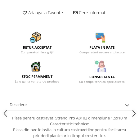
Becuri
Prize
Adauga la Favorite
Cere informatii
Sanitare
Sarma constructii
Scule, unelte si masini
Sfoara si franghii
RETUR ACCEPTAT
PLATA IN RATE
Cumparaturi fara griji!
Cumparaturi usoare si placute
Suruburi, dibluri si accesorii
prindere
Corpuri de iluminat
STOC PERMANENT
CONSULTANTA
Aplice si plafoniere
La o gama variata de produse
Cu echipa tehnica specializata
Lustre si pendule
Spoturi
Descriere
Accesorii corpuri de iluminat
Lampi de veghe copii
Plasa pentru castraveti Strend Pro A8102 dimensiune 1.5x10 m
Caracteristici tehnice:
Proiectoare
Plasa din pvc folosita in cultura castravetilor pentru facilitarea
prinderii plantelor in timpul cresterii lor.
Veioze si lampi