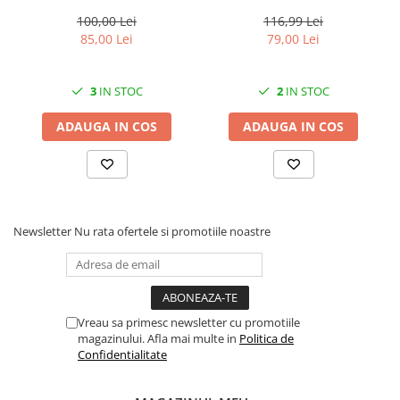
Solutii geamuri
LED multicolor, 25 cm,
Pro Garden Border 0645,
pentru grădină și curte
lungime totala 4.8 m
100,00 Lei
116,99 Lei
Solutii universale
85,00 Lei
79,00 Lei
Gradina
Accesorii pentru gradina
3
IN STOC
2
IN STOC
Aparate pentru stropit gradina
ADAUGA IN COS
ADAUGA IN COS
Articole antidaunatori gradina
Aspersoare
Furtunuri gradinarit
Ghivece si suporturi
Newsletter
Nu rata ofertele si promotiile noastre
Gratare
Hamace si leagane
Lampi solare
Vreau sa primesc newsletter cu promotiile
Leagane copii
magazinului. Afla mai multe in
Politica de
Confidentialitate
Lopeti si unelte deszapezit
Mobilier gradina