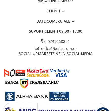
MAGAZINUL MEU
Mufe si conectori irigare
CLIENTI
Panouri si elemente gard
Pavaje si borduri
DATE COMERCIALE
Programatoare stropire
SUPORT CLIENTI
09:00 - 17:00
Sere si solarii
0749068851
Termometre Meteo
office@bratcorom.ro
Umbrele si pavilioane gradina
SOCIAL
URMARESTE-NE IN SOCIAL MEDIA
Unelte gradinarit
HoReCa
Balsam de rufe profesional
Detergenti de vase profesionali
Pentru masini de spalat si polish
Pentru spalare manuala
Detergenti lichizi profesionali
Igiena si Ingrijire personala