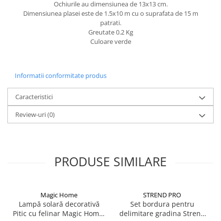
Ochiurile au dimensiunea de 13x13 cm.
CRACIUN
Dimensiunea plasei este de 1.5x10 m cu o suprafata de 15 m
patrati.
Accesorii decorative
Greutate 0.2 Kg
Caciuli
Culoare verde
Figurine si decoratiuni Craciun
Globuri
Informatii conformitate produs
Instalatii de Craciun
Caracteristici
Lumanari si candele
Review-uri
(0)
Suporturi lumanari
Curatenie
Cosuri de gunoi
PRODUSE SIMILARE
Maturi, Mopuri si galeti
Prosoape de hartie si servetele
Saci gunoi
Magic Home
STREND PRO
Lampă solară decorativă
Set bordura pentru
Servetele umede
Pitic cu felinar Magic Home,
delimitare gradina Strend