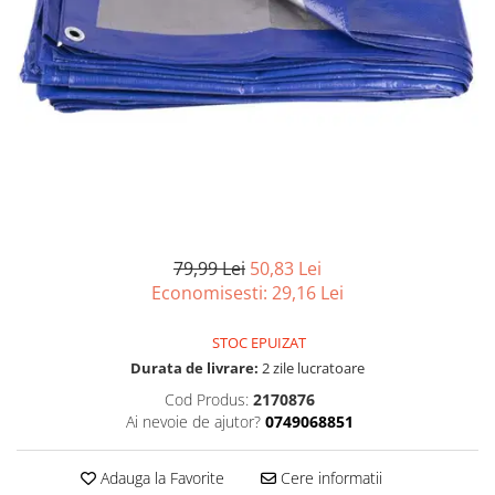
Scule, unelte si masini
Pentru sticla si suprafete fine
Mufe si conectori irigare
Pentru toaleta si wc
Sfoara si franghii
Panouri si elemente gard
Pentru toate suprafetele
Suruburi, dibluri si accesorii
Solutii pentru suprafetele din lemn
prindere
Pavaje si borduri
Solutii specializate
Programatoare stropire
Solutii profesionale pentru
Sere si solarii
bucatarie
Termometre Meteo
Solutii professionale pentru
spalatorii auto
Umbrele si pavilioane gradina
Unelte gradinarit
79,99 Lei
50,83 Lei
Economisesti:
29,16
Lei
STOC EPUIZAT
Durata de livrare:
2 zile lucratoare
Cod Produs:
2170876
Ai nevoie de ajutor?
0749068851
Adauga la Favorite
Cere informatii