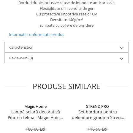
Borduri duble inclusive capse de intindere anticorosive
Flexibilitate si in conditii de ger
Cu protective impotriva razelor UV
Densitate 140g/m²
Echipata cu coliere de prindere
Informatii conformitate produs
Caracteristici
Review-uri
(0)
PRODUSE SIMILARE
Magic Home
STREND PRO
Lampă solară decorativă
Set bordura pentru
Pitic cu felinar Magic Home,
delimitare gradina Strend
LED multicolor, 25 cm,
Pro Garden Border 0645,
pentru grădină și curte
lungime totala 4.8 m
100,00 Lei
116,99 Lei