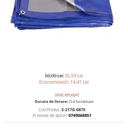
Articole organizare
Articole Sportive
Cutii postale
Electronice si electrocasnice
Incalzire si racire
Usi si porti
Constructii
Accesorii gips carton
Accesorii gresie si faianta
50,00 Lei
35,59 Lei
Accesorii pentru faianta, gresie si
Economisesti:
14,41
Lei
mozaicuri
Accesorii polizare si slefuire
STOC EPUIZAT
Durata de livrare:
O zi lucratoare
Accesorii vopsire si tencuire
Cod Produs:
S-217G-0875
Benzi
Ai nevoie de ajutor?
0749068851
Materiale electrice