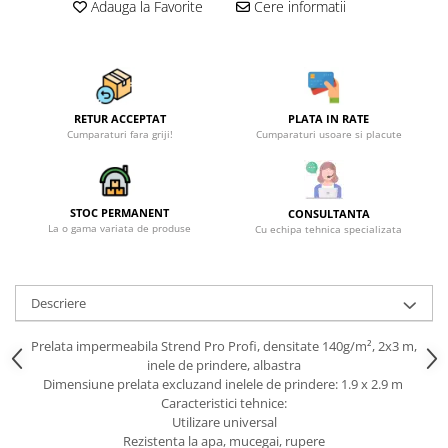
Becuri
Adauga la Favorite
Cere informatii
Prize
Sanitare
Sarma constructii
Scule, unelte si masini
RETUR ACCEPTAT
PLATA IN RATE
Cumparaturi fara griji!
Cumparaturi usoare si placute
Sfoara si franghii
Suruburi, dibluri si accesorii
prindere
STOC PERMANENT
CONSULTANTA
Corpuri de iluminat
La o gama variata de produse
Cu echipa tehnica specializata
Aplice si plafoniere
Lustre si pendule
Descriere
Spoturi
Prelata impermeabila Strend Pro Profi, densitate 140g/m², 2x3 m,
Accesorii corpuri de iluminat
inele de prindere, albastra
Lampi de veghe copii
Dimensiune prelata excluzand inelele de prindere: 1.9 x 2.9 m
Caracteristici tehnice:
Proiectoare
Utilizare universal
Rezistenta la apa, mucegai, rupere
Veioze si lampi