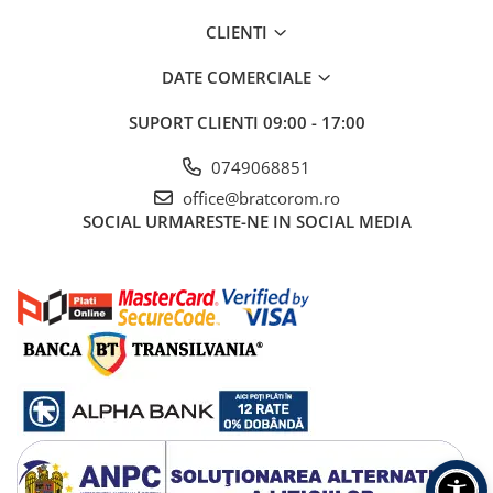
Mufe si conectori irigare
CLIENTI
Panouri si elemente gard
DATE COMERCIALE
Pavaje si borduri
Programatoare stropire
SUPORT CLIENTI
09:00 - 17:00
Sere si solarii
0749068851
Termometre Meteo
office@bratcorom.ro
Umbrele si pavilioane gradina
SOCIAL
URMARESTE-NE IN SOCIAL MEDIA
Unelte gradinarit
HoReCa
Balsam de rufe profesional
Detergenti de vase profesionali
Pentru masini de spalat si polish
Pentru spalare manuala
Detergenti lichizi profesionali
Igiena si Ingrijire personala