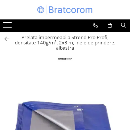
Toate Produsele
Articole animale
Prelata impermeabila Strend Pro Profi,
Adapatoare animale
densitate 140g/m², 2x3 m, inele de prindere,
albastra
Hrana pentru animale
Hrana pentru caini
Hrana pentru pisici
Produse igiena externa animale
Auto
Bucatarii de vara Tuozi
Casa
Articole ambalare
Articole bucatarie
Articole mobila