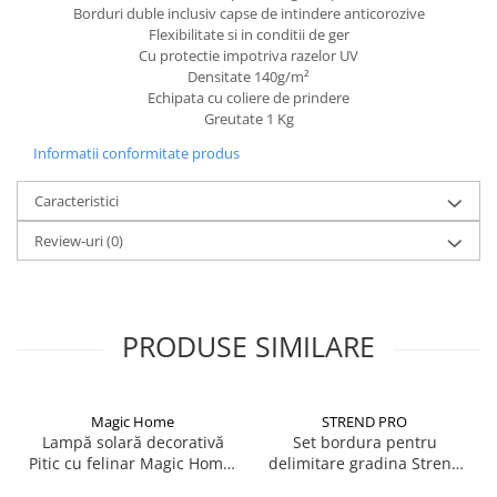
Borduri duble inclusiv capse de intindere anticorozive
CRACIUN
Flexibilitate si in conditii de ger
Cu protectie impotriva razelor UV
Accesorii decorative
Densitate 140g/m²
Caciuli
Echipata cu coliere de prindere
Greutate 1 Kg
Figurine si decoratiuni Craciun
Informatii conformitate produs
Globuri
Instalatii de Craciun
Caracteristici
Lumanari si candele
Review-uri
(0)
Suporturi lumanari
Curatenie
Cosuri de gunoi
PRODUSE SIMILARE
Maturi, Mopuri si galeti
Prosoape de hartie si servetele
Magic Home
STREND PRO
Saci gunoi
Lampă solară decorativă
Set bordura pentru
Pitic cu felinar Magic Home,
delimitare gradina Strend
Servetele umede
LED multicolor, 25 cm,
Pro Garden Border 0645,