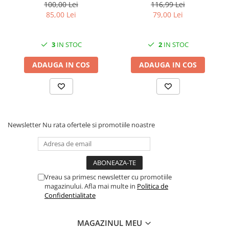
Solutii geamuri
pentru grădină și curte
lungime totala 4.8 m
100,00 Lei
116,99 Lei
85,00 Lei
79,00 Lei
Solutii universale
Gradina
3
IN STOC
2
IN STOC
Accesorii pentru gradina
Aparate pentru stropit gradina
ADAUGA IN COS
ADAUGA IN COS
Articole antidaunatori gradina
Aspersoare
Furtunuri gradinarit
Ghivece si suporturi
Newsletter
Nu rata ofertele si promotiile noastre
Gratare
Hamace si leagane
Lampi solare
Vreau sa primesc newsletter cu promotiile
magazinului. Afla mai multe in
Politica de
Leagane copii
Confidentialitate
Lopeti si unelte deszapezit
Mobilier gradina
MAGAZINUL MEU