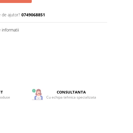
e de ajutor?
0749068851
informatii
NT
CONSULTANTA
roduse
Cu echipa tehnica specializata