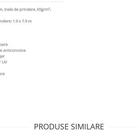
, inele de prindere, 65g/m²,
ndere: 1.9 x 7.9 m
upere
re anticorozive
ger
r UV
ere
PRODUSE SIMILARE