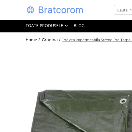
Toate Produsele
TOATE PRODUSELE
BLOG
Articole animale
Adapatoare animale
Home /
Gradina /
Prelata impermeabila Strend Pro Tarpaul
Hrana pentru animale
Hrana pentru caini
Hrana pentru pisici
Produse igiena externa animale
Auto
Bucatarii de vara Tuozi
Casa
Articole ambalare
Articole bucatarie
Articole mobila