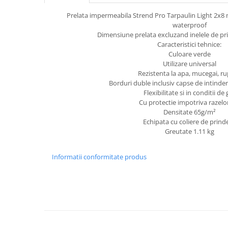
Becuri
Prize
Prelata impermeabila Strend Pro Tarpaulin Light 2x8 m
waterproof
Sanitare
Dimensiune prelata excluzand inelele de pri
Sarma constructii
Caracteristici tehnice:
Culoare verde
Scule, unelte si masini
Utilizare universal
Rezistenta la apa, mucegai, r
Sfoara si franghii
Borduri duble inclusiv capse de intinde
Suruburi, dibluri si accesorii
Flexibilitate si in conditii de 
prindere
Cu protectie impotriva razelo
Densitate 65g/m²
Corpuri de iluminat
Echipata cu coliere de prind
Aplice si plafoniere
Greutate 1.11 kg
Lustre si pendule
Informatii conformitate produs
Spoturi
Accesorii corpuri de iluminat
Lampi de veghe copii
Proiectoare
Veioze si lampi