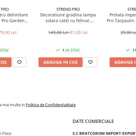
 PRO
STREND PRO
STR
tru delimitare
Decoratiune gradina lampa
Prelata impe
d Pro Garden
solara catel cu felinar,
Pro Tarpaulin 
gime totala 4.8
24x14x25 cm
de prind
wat
79,00 Lei
149,00 Lei
91,00 Lei
29,00 L
 STOC
1
IN STOC
1
COS
ADAUGA IN COS
ADAUGA I
la mai multe in
Politica de Confidentialitate
DATE COMERCIALE
 Plata
S.C BRATCOROM IMPORT-EXPOR