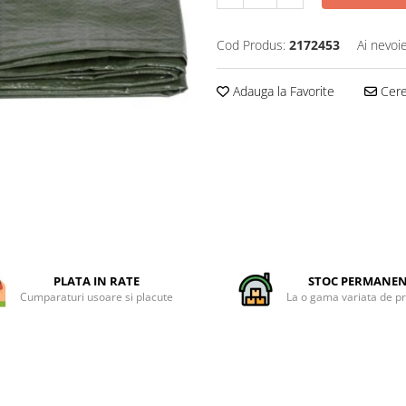
Cod Produs:
2172453
Ai nevoi
Adauga la Favorite
Cere 
PLATA IN RATE
STOC PERMANE
Cumparaturi usoare si placute
La o gama variata de p