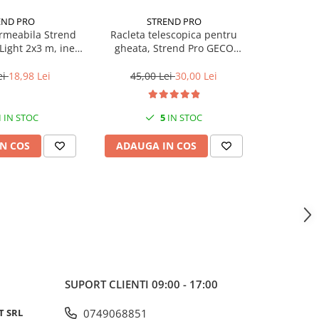
END PRO
STREND PRO
PA
rmeabila Strend
Racleta telescopica pentru
Givechi
Light 2x3 m, inele
gheata, Strend Pro GECO
dia
ere, 65g/m²,
ICEBREAKER, perie, 87-114 cm
erproof
ei
18,98 Lei
45,00 Lei
30,00 Lei
6,0
1
IN STOC
5
IN STOC
N COS
ADAUGA IN COS
ADAUG
SUPORT CLIENTI
09:00 - 17:00
T SRL
0749068851