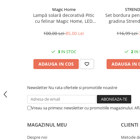
CRACIUN
Magic Home
STREND
Lampă solară decorativă Pitic
Set bordura pen
Accesorii decorative
cu felinar Magic Home, LED
gradina Stren
Caciuli
multicolor, 25 cm, pentru
Border 0645, lun
grădină și curte
m
100,00 Lei
85,00 Lei
116,99 Lei
Figurine si decoratiuni Craciun
Globuri
3
IN STOC
2
IN
Instalatii de Craciun
ADAUGA IN COS
ADAUGA IN 
Lumanari si candele
Suporturi lumanari
Curatenie
Newsletter
Nu rata ofertele si promotiile noastre
Cosuri de gunoi
Maturi, Mopuri si galeti
Vreau sa primesc newsletter cu promotiile magazinului. Af
Prosoape de hartie si servetele
Saci gunoi
MAGAZINUL MEU
CLIENTI
Servetele umede
Despre noi
Metode de