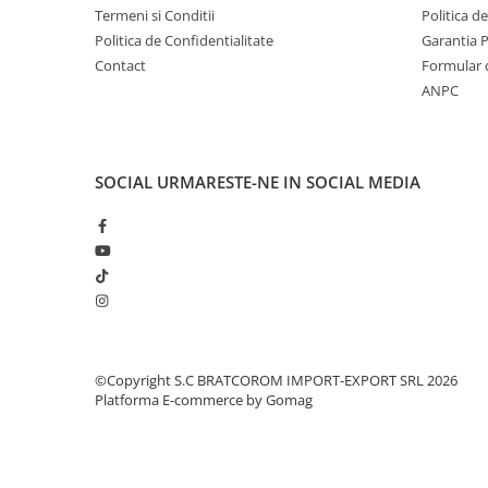
Solutii geamuri
Termeni si Conditii
Politica d
Solutii universale
Politica de Confidentialitate
Garantia 
Contact
Formular 
Gradina
ANPC
Accesorii pentru gradina
Aparate pentru stropit gradina
Articole antidaunatori gradina
SOCIAL
URMARESTE-NE IN SOCIAL MEDIA
Aspersoare
Furtunuri gradinarit
Ghivece si suporturi
Gratare
Hamace si leagane
Lampi solare
©Copyright S.C BRATCOROM IMPORT-EXPORT SRL 2026
Platforma E-commerce by Gomag
Leagane copii
Lopeti si unelte deszapezit
Mobilier gradina