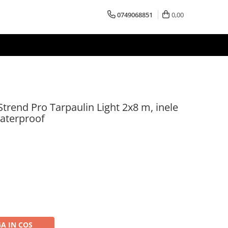
0749068851
0,00
trend Pro Tarpaulin Light 2x8 m, inele
waterproof
A IN COS