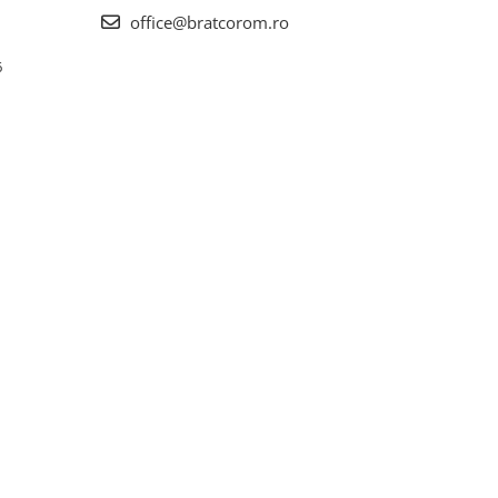
office@bratcorom.ro
6