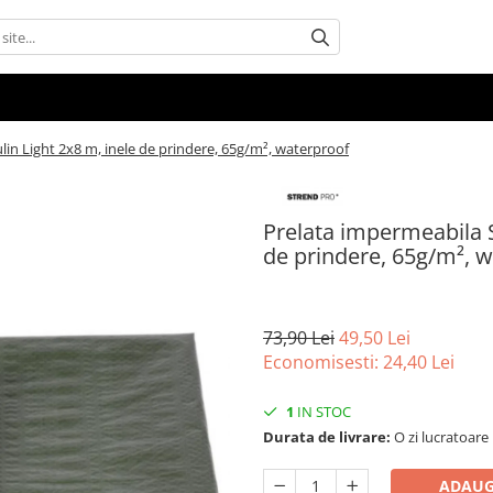
in Light 2x8 m, inele de prindere, 65g/m², waterproof
Prelata impermeabila S
de prindere, 65g/m², 
73,90 Lei
49,50 Lei
Economisesti:
24,40
Lei
1
IN STOC
Durata de livrare:
O zi lucratoare
ADAUG