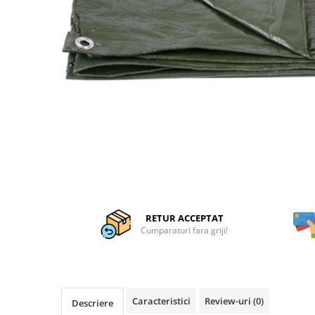
Articole organizare
Articole Sportive
Cutii postale
Electronice si electrocasnice
Incalzire si racire
Usi si porti
Constructii
Accesorii gips carton
Accesorii gresie si faianta
Accesorii pentru faianta, gresie si
mozaicuri
RETUR ACCEPTAT
Accesorii polizare si slefuire
Cumparaturi fara griji!
Accesorii vopsire si tencuire
Benzi
Materiale electrice
Caracteristici
Review-uri
(0)
Descriere