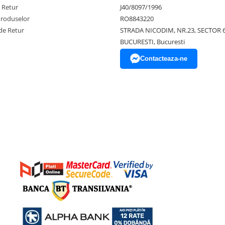
e Retur
J40/8097/1996
Produselor
RO8843220
de Retur
STRADA NICODIM, NR.23, SECTOR 
BUCURESTI, Bucuresti
Contacteaza-ne