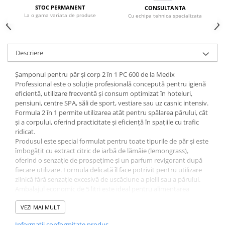
STOC PERMANENT
CONSULTANTA
La o gama variata de produse
Cu echipa tehnica specializata
Descriere
Șamponul pentru păr și corp 2 în 1 PC 600 de la Medix
Professional este o soluție profesională concepută pentru igienă
eficientă, utilizare frecventă și consum optimizat în hoteluri,
pensiuni, centre SPA, săli de sport, vestiare sau uz casnic intensiv.
Formula 2 în 1 permite utilizarea atât pentru spălarea părului, cât
și a corpului, oferind practicitate și eficiență în spațiile cu trafic
ridicat.
Produsul este special formulat pentru toate tipurile de păr și este
îmbogățit cu extract citric de iarbă de lămâie (lemongrass),
oferind o senzație de prospețime și un parfum revigorant după
fiecare utilizare. Formula delicată îl face potrivit pentru utilizare
zilnică fără senzație excesivă de uscăciune a pielii sau a părului.
Ambalajul economic de 5 litri este ideal pentru alimentarea
dozatoarelor profesionale și pentru reducerea costurilor per
utilizare în spații HoReCa sau comerciale. Produsul este gata de
VEZI MAI MULT
utilizare și nu necesită diluare, ceea ce simplifică utilizarea și
Informatii conformitate produs