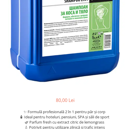
Scule, unelte si masini
Pentru sticla si suprafete fine
Mufe si conectori irigare
Pentru toaleta si wc
Sfoara si franghii
Panouri si elemente gard
Pentru toate suprafetele
Suruburi, dibluri si accesorii
Solutii pentru suprafetele din lemn
prindere
Pavaje si borduri
Solutii specializate
Programatoare stropire
Solutii profesionale pentru
Sere si solarii
bucatarie
Termometre Meteo
Solutii professionale pentru
spalatorii auto
Umbrele si pavilioane gradina
Unelte gradinarit
80,00 Lei
✨ Formulă profesională 2 în 1 pentru păr și corp
🧴 Ideal pentru hoteluri, pensiuni, SPA și săli de sport
🌿 Parfum fresh cu extract citric de lemongrass
💧 Potrivit pentru utilizare zilnică și trafic intens