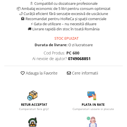
🚿 Compatibil cu dozatoare profesionale
📦 Ambalaj economic de 5 litri pentru consum optimizat
🛁 Curăță eficient fără senzație excesivă de uscăciune
🏨 Recomandat pentru HoReCa și spații comerciale
⚡ Gata de utilizare – nu necesită diluare
🚚 Livrare rapidă din stoc în toată România
STOC EPUIZAT
Durata de livrare:
O zi lucratoare
Cod Produs:
PC 600
Ai nevoie de ajutor?
0749068851
Adauga la Favorite
Cere informatii
RETUR ACCEPTAT
PLATA IN RATE
Cumparaturi fara griji!
Cumparaturi usoare si placute