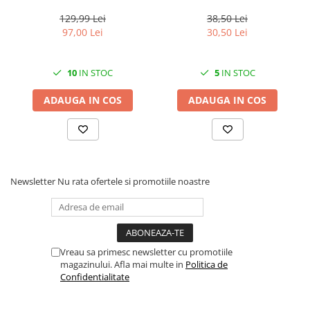
Medix Professional
aragazuri, 800 ml, Medix
Professional
129,99 Lei
38,50 Lei
97,00 Lei
30,50 Lei
10
IN STOC
5
IN STOC
ADAUGA IN COS
ADAUGA IN COS
Newsletter
Nu rata ofertele si promotiile noastre
Vreau sa primesc newsletter cu promotiile
magazinului. Afla mai multe in
Politica de
Confidentialitate