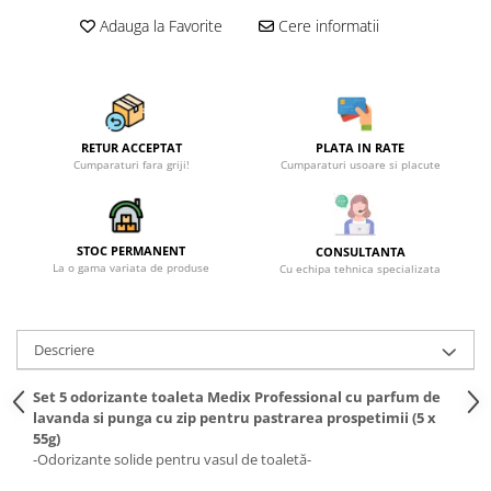
Adauga la Favorite
Cere informatii
RETUR ACCEPTAT
PLATA IN RATE
Cumparaturi fara griji!
Cumparaturi usoare si placute
STOC PERMANENT
CONSULTANTA
La o gama variata de produse
Cu echipa tehnica specializata
Descriere
Set 5 odorizante toaleta Medix Professional cu parfum de
lavanda si punga cu zip pentru pastrarea prospetimii (5 x
55g)
-Odorizante solide pentru vasul de toaletă-