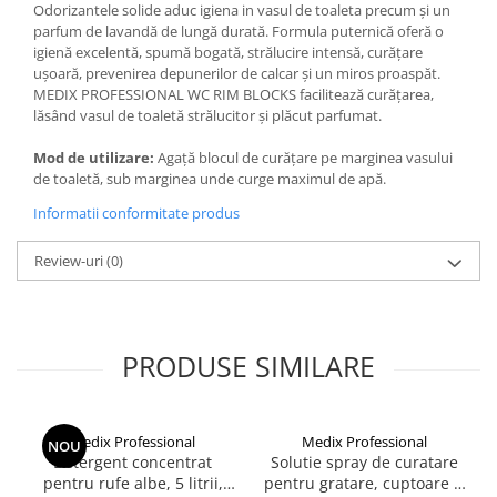
Odorizantele solide aduc igiena in vasul de toaleta precum și un
parfum de lavandă de lungă durată. Formula puternică oferă o
igienă excelentă, spumă bogată, strălucire intensă, curățare
ușoară, prevenirea depunerilor de calcar și un miros proaspăt.
MEDIX PROFESSIONAL WC RIM BLOCKS facilitează curățarea,
lăsând vasul de toaletă strălucitor și plăcut parfumat.
Mod de utilizare:
Agață blocul de curățare pe marginea vasului
de toaletă, sub marginea unde curge maximul de apă.
Informatii conformitate produs
Review-uri
(0)
PRODUSE SIMILARE
Medix Professional
Medix Professional
NOU
Detergent concentrat
Solutie spray de curatare
pentru rufe albe, 5 litrii,
pentru gratare, cuptoare si