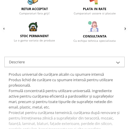
RETUR ACCEPTAT
PLATA IN RATE
Cumparaturi fara griji!
Cumparaturi usoare si placute
STOC PERMANENT
CONSULTANTA
La o gama variata de produse
Cu echipa tehnica specializata
Descriere
Produs universal de curățare alcalin cu spumare intensă
Produs lichid de curățare cu spumare intensă pentru utilizare
profesională.
Formulă concentrată pentru utilizare universală. Ingrediente
active pentru curățarea eficientă a pardoselilor și suprafețelor
mari, precum și pentru toate tipurile de suprafețe netede din
email, plastic, metal, etc.
Proiectat pentru curățarea temeinică, curățarea după renovare și
pentru întreținerea zilnică a suprafețelor din teracotă, mozaic,
faianță, laminat, blaturi, fațade exterioare, perdele din silicon,
perdele antivânt, benzi transportoare și alte suprafețe