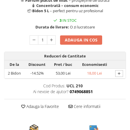
🌸
Parfum plăcut de liliac
– prospețime de durată
🧴
Concentrată – consum economic
📦
Bidon 5 L
– perfect pentru uz profesional
3
IN STOC
Durata de livrare:
O zi lucratoare
ADAUGA IN COS
Reduceri de Cantitate
De la
Discount
Pret
/ buc
Economisesti
+
2
Bidon
-14.52%
53,00 Lei
18,00 Lei
Cod Produs:
UCL 210
Ai nevoie de ajutor?
0749068851
Adauga la Favorite
Cere informatii