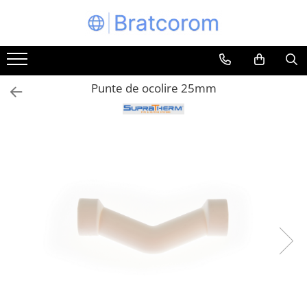
Toate Produsele
Articole animale
Punte de ocolire 25mm
Adapatoare animale
Hrana pentru animale
Hrana pentru caini
Hrana pentru pisici
Produse igiena externa animale
Auto
Bucatarii de vara Tuozi
Casa
Articole ambalare
Articole bucatarie
Articole mobila