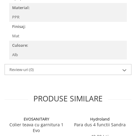
CRACIUN
Material:
Accesorii decorative
PPR
Caciuli
Finisaj:
Figurine si decoratiuni Craciun
Mat
Globuri
Culoare:
Instalatii de Craciun
Alb
Lumanari si candele
Review-uri
(0)
Suporturi lumanari
Curatenie
Cosuri de gunoi
PRODUSE SIMILARE
Maturi, Mopuri si galeti
Prosoape de hartie si servetele
Saci gunoi
EVOSANITARY
Hydroland
Colier teava cu garnitura 1
Para dus 4 functii Sandra
Servetele umede
Evo