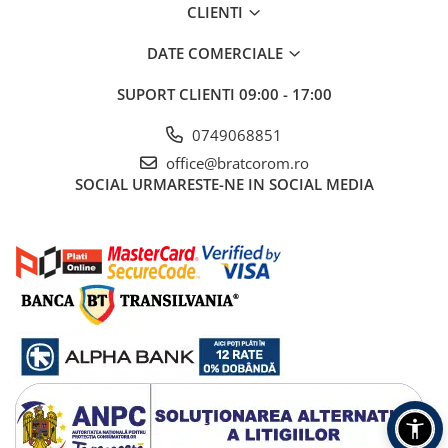
CLIENTI
Mufe si conectori irigare
Panouri si elemente gard
DATE COMERCIALE
Pavaje si borduri
SUPORT CLIENTI
09:00 - 17:00
Programatoare stropire
0749068851
Sere si solarii
office@bratcorom.ro
Termometre Meteo
SOCIAL
URMARESTE-NE IN SOCIAL MEDIA
Umbrele si pavilioane gradina
Unelte gradinarit
HoReCa
Balsam de rufe profesional
Detergenti de vase profesionali
Pentru masini de spalat si polish
Pentru spalare manuala
Detergenti lichizi profesionali
Igiena si Ingrijire personala