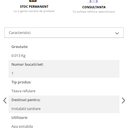
Becuri
STOC PERMANENT
CONSULTANTA
Prize
La o gama variata de produse
Cu echipa tehnica specializata
Sanitare
Sarma constructii
Caracteristici
Scule, unelte si masini
Sfoara si franghii
Greutate:
Suruburi, dibluri si accesorii
0.013 Kg
prindere
Numar bucati/set:
Corpuri de iluminat
Aplice si plafoniere
1
Lustre si pendule
Tip produs:
Spoturi
Teava refulare
Accesorii corpuri de iluminat
Destinat pentru:
Lampi de veghe copii
Instalatii sanitare
Proiectoare
Utilizare:
Veioze si lampi
Apa potabila