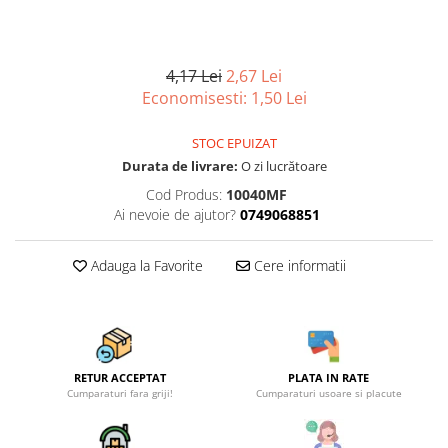
Articole organizare
Articole Sportive
Cutii postale
4,17 Lei
2,67 Lei
Electronice si electrocasnice
Economisesti:
1,50
Lei
Incalzire si racire
STOC EPUIZAT
Usi si porti
Durata de livrare:
O zi lucrătoare
Constructii
Cod Produs:
10040MF
Accesorii gips carton
Ai nevoie de ajutor?
0749068851
Accesorii gresie si faianta
Adauga la Favorite
Cere informatii
Accesorii pentru faianta, gresie si
mozaicuri
Accesorii polizare si slefuire
Accesorii vopsire si tencuire
RETUR ACCEPTAT
PLATA IN RATE
Benzi
Cumparaturi fara griji!
Cumparaturi usoare si placute
Materiale electrice