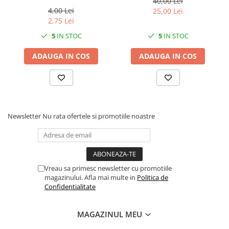
Solutii geamuri
40,00 Lei
4,00 Lei
25,00 Lei
Solutii universale
2,75 Lei
Gradina
5
IN STOC
5
IN STOC
Accesorii pentru gradina
ADAUGA IN COS
ADAUGA IN COS
Aparate pentru stropit gradina
Articole antidaunatori gradina
Aspersoare
Furtunuri gradinarit
Newsletter
Nu rata ofertele si promotiile noastre
Ghivece si suporturi
Gratare
Hamace si leagane
Vreau sa primesc newsletter cu promotiile
Lampi solare
magazinului. Afla mai multe in
Politica de
Confidentialitate
Leagane copii
Lopeti si unelte deszapezit
MAGAZINUL MEU
Mobilier gradina