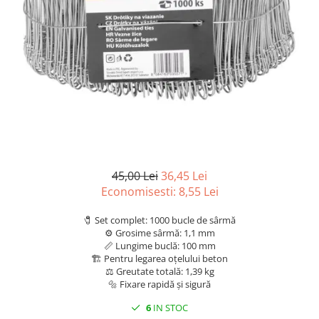
Scule, unelte si masini
Pentru sticla si suprafete fine
Mufe si conectori irigare
Pentru toaleta si wc
Sfoara si franghii
Panouri si elemente gard
Pentru toate suprafetele
Suruburi, dibluri si accesorii
Solutii pentru suprafetele din lemn
prindere
Pavaje si borduri
Solutii specializate
Programatoare stropire
Solutii profesionale pentru
Sere si solarii
bucatarie
Termometre Meteo
Solutii professionale pentru
spalatorii auto
Umbrele si pavilioane gradina
Unelte gradinarit
45,00 Lei
36,45 Lei
Economisesti:
8,55
Lei
🧷 Set complet: 1000 bucle de sârmă
⚙️ Grosime sârmă: 1,1 mm
📏 Lungime buclă: 100 mm
🏗️ Pentru legarea oțelului beton
⚖️ Greutate totală: 1,39 kg
🔩 Fixare rapidă și sigură
6
IN STOC