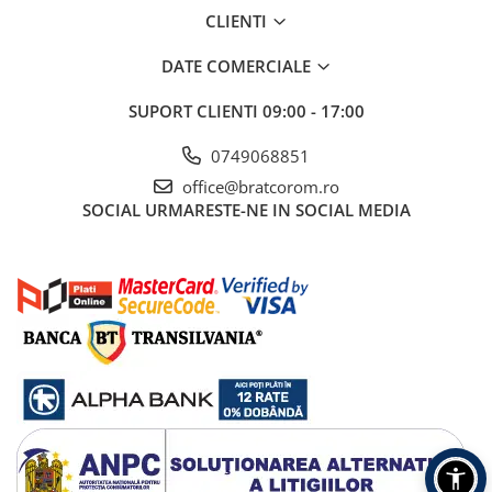
Becuri
CLIENTI
Prize
Sanitare
DATE COMERCIALE
Sarma constructii
SUPORT CLIENTI
09:00 - 17:00
Scule, unelte si masini
0749068851
Sfoara si franghii
office@bratcorom.ro
Suruburi, dibluri si accesorii
SOCIAL
URMARESTE-NE IN SOCIAL MEDIA
prindere
Corpuri de iluminat
Aplice si plafoniere
Lustre si pendule
Spoturi
Accesorii corpuri de iluminat
Lampi de veghe copii
Proiectoare
Veioze si lampi