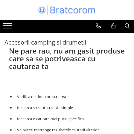
Toate Produsele
Articole animale
Adapatoare animale
Accesorii camping si drumetii
Ne pare rau, nu am gasit produse
Hrana pentru animale
care sa se potriveasca cu
Hrana pentru caini
cautarea ta
Hrana pentru pisici
Produse igiena externa animale
Auto
Bucatarii de vara Tuozi
- Verifica de doua ori scrierea
Casa
Articole ambalare
- Incearca sa cauti cuvinte simple
Articole bucatarie
- Incearca o cautare mai putin specifica
Articole mobila
- Va puteti restrange rezultatele cautarii ulterior