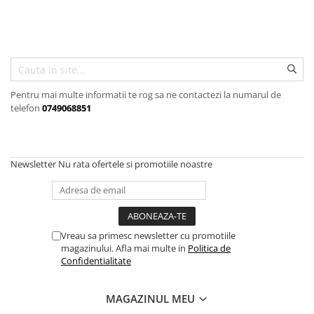
Articole organizare
Articole Sportive
Cutii postale
Electronice si electrocasnice
Incalzire si racire
Pentru mai multe informatii te rog sa ne contactezi la numarul de
telefon
0749068851
Usi si porti
Constructii
Accesorii gips carton
Newsletter
Nu rata ofertele si promotiile noastre
Accesorii gresie si faianta
Accesorii pentru faianta, gresie si
mozaicuri
Accesorii polizare si slefuire
Vreau sa primesc newsletter cu promotiile
magazinului. Afla mai multe in
Politica de
Accesorii vopsire si tencuire
Confidentialitate
Benzi
Materiale electrice
MAGAZINUL MEU