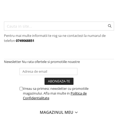
Articole organizare
Articole Sportive
Cutii postale
Electronice si electrocasnice
Incalzire si racire
Pentru mai multe informatii te rog sa ne contactezi la numarul de
telefon
0749068851
Usi si porti
Constructii
Accesorii gips carton
Newsletter
Nu rata ofertele si promotiile noastre
Accesorii gresie si faianta
Accesorii pentru faianta, gresie si
mozaicuri
Accesorii polizare si slefuire
Vreau sa primesc newsletter cu promotiile
magazinului. Afla mai multe in
Politica de
Accesorii vopsire si tencuire
Confidentialitate
Benzi
Materiale electrice
MAGAZINUL MEU