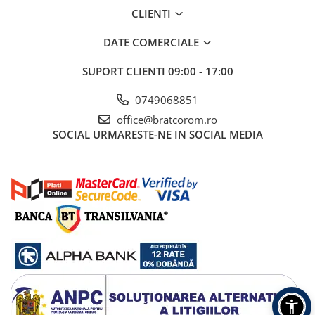
Becuri
CLIENTI
Prize
Sanitare
DATE COMERCIALE
Sarma constructii
SUPORT CLIENTI
09:00 - 17:00
Scule, unelte si masini
0749068851
Sfoara si franghii
office@bratcorom.ro
Suruburi, dibluri si accesorii
SOCIAL
URMARESTE-NE IN SOCIAL MEDIA
prindere
Corpuri de iluminat
Aplice si plafoniere
Lustre si pendule
Spoturi
Accesorii corpuri de iluminat
Lampi de veghe copii
Proiectoare
Veioze si lampi