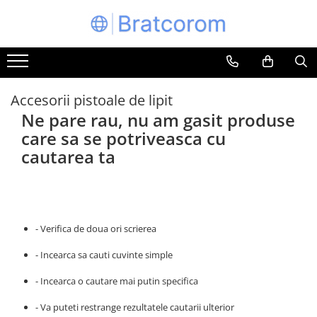
Toate Produsele
Articole animale
Adapatoare animale
Accesorii pistoale de lipit
Ne pare rau, nu am gasit produse
Hrana pentru animale
care sa se potriveasca cu
Hrana pentru caini
cautarea ta
Hrana pentru pisici
Produse igiena externa animale
Auto
Bucatarii de vara Tuozi
- Verifica de doua ori scrierea
Casa
Articole ambalare
- Incearca sa cauti cuvinte simple
Articole bucatarie
- Incearca o cautare mai putin specifica
Articole mobila
- Va puteti restrange rezultatele cautarii ulterior