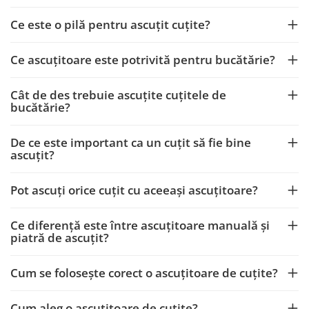
CRACIUN
Ce este o pilă pentru ascuțit cuțite?
Accesorii decorative
Caciuli
Ce ascuțitoare este potrivită pentru bucătărie?
Figurine si decoratiuni Craciun
Cât de des trebuie ascuțite cuțitele de
Globuri
bucătărie?
Instalatii de Craciun
De ce este important ca un cuțit să fie bine
Lumanari si candele
ascuțit?
Suporturi lumanari
Curatenie
Pot ascuți orice cuțit cu aceeași ascuțitoare?
Cosuri de gunoi
Maturi, Mopuri si galeti
Ce diferență este între ascuțitoare manuală și
piatră de ascuțit?
Prosoape de hartie si servetele
Saci gunoi
Cum se folosește corect o ascuțitoare de cuțite?
Servetele umede
Cum aleg o ascuțitoare de cuțite?