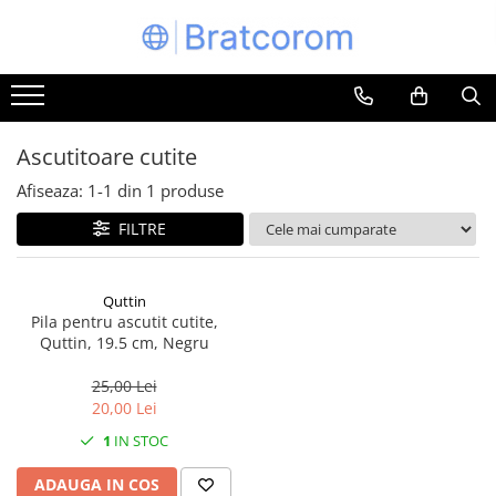
Toate Produsele
Articole animale
Adapatoare animale
Ascutitoare cutite
Hrana pentru animale
Afiseaza:
1-
1
din
1
produse
Hrana pentru caini
FILTRE
Hrana pentru pisici
Produse igiena externa animale
Quttin
Auto
Pila pentru ascutit cutite,
Bucatarii de vara Tuozi
Quttin, 19.5 cm, Negru
Casa
25,00 Lei
Articole ambalare
20,00 Lei
Articole bucatarie
1
IN STOC
Articole mobila
ADAUGA IN COS