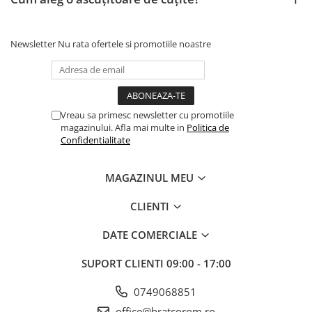
Solutii geamuri
Solutii universale
Gradina
Newsletter
Nu rata ofertele si promotiile noastre
Accesorii pentru gradina
Aparate pentru stropit gradina
Articole antidaunatori gradina
Vreau sa primesc newsletter cu promotiile
Aspersoare
magazinului. Afla mai multe in
Politica de
Confidentialitate
Furtunuri gradinarit
Ghivece si suporturi
MAGAZINUL MEU
Gratare
CLIENTI
Hamace si leagane
Lampi solare
DATE COMERCIALE
Leagane copii
SUPORT CLIENTI
09:00 - 17:00
Lopeti si unelte deszapezit
0749068851
Mobilier gradina
office@bratcorom.ro