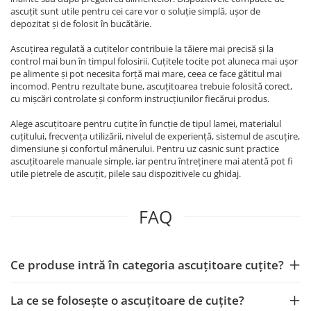
Becuri
ascuțit sunt utile pentru cei care vor o soluție simplă, ușor de
Prize
depozitat și de folosit în bucătărie.
Sanitare
Ascuțirea regulată a cuțitelor contribuie la tăiere mai precisă și la
Sarma constructii
control mai bun în timpul folosirii. Cuțitele tocite pot aluneca mai ușor
pe alimente și pot necesita forță mai mare, ceea ce face gătitul mai
Scule, unelte si masini
incomod. Pentru rezultate bune, ascuțitoarea trebuie folosită corect,
cu mișcări controlate și conform instrucțiunilor fiecărui produs.
Sfoara si franghii
Suruburi, dibluri si accesorii
Alege ascuțitoare pentru cuțite în funcție de tipul lamei, materialul
cuțitului, frecvența utilizării, nivelul de experiență, sistemul de ascuțire,
prindere
dimensiune și confortul mânerului. Pentru uz casnic sunt practice
Corpuri de iluminat
ascuțitoarele manuale simple, iar pentru întreținere mai atentă pot fi
utile pietrele de ascuțit, pilele sau dispozitivele cu ghidaj.
Aplice si plafoniere
Lustre si pendule
FAQ
Spoturi
Accesorii corpuri de iluminat
Lampi de veghe copii
Ce produse intră în categoria ascuțitoare cuțite?
Proiectoare
La ce se folosește o ascuțitoare de cuțite?
Veioze si lampi