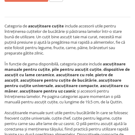
Articole organizare
Articole Sportive
Cutii postale
Categoria de
ascuțitoare cuțite
include accesorii utile pentru
Electronice si electrocasnice
întreținerea cuțitelor de bucătărie și păstrarea lamelor într-o stare
bună de utilizare. Un cuțit bine ascuțit taie mai curat, necesită mai
Incalzire si racire
puțină presiune și ajută la pregătirea mai rapidă a alimentelor, fie că
Usi si porti
este folosit pentru legume, fructe, carne, pâine, brânzeturi sau
preparate gătite zilnic.
Constructii
În funcție de gama disponibilă, categoria poate include
ascuțitoare
Accesorii gips carton
manuale pentru cuțite
,
pile pentru ascuțit cuțite
,
dispozitive de
Accesorii gresie si faianta
ascuțit cu lame ceramice
,
ascuțitoare cu role
,
pietre de
ascuțit
,
ascuțitoare pentru cuțite de bucătărie
,
ascuțitoare
Accesorii pentru faianta, gresie si
pentru cuțite universale
,
ascuțitoare compacte
,
ascuțitoare cu
mozaicuri
mâner
,
ascuțitoare pentru uz casnic
și accesorii pentru
întreținerea lamelor. Pe pagina categoriei apare momentan o pilă
Accesorii polizare si slefuire
manuală pentru ascuțit cuțite, cu lungime de 19,5 cm, de la Quttin.
Accesorii vopsire si tencuire
Ascuțitoarele manuale sunt utile pentru bucătăriile în care se folosesc
Benzi
frecvent cuțite universale, cuțite chef, cuțite pentru legume, cuțite
pentru carne sau alte lame de uz casnic. O pilă pentru ascuțit ajută la
Materiale electrice
corectarea și menținerea tăișului, fiind practică pentru utilizare rapidă
înainte sau după pregătirea alimentelor. Dispozitivele compacte de