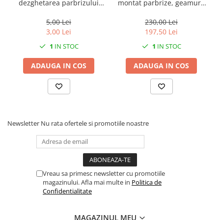
dezghetarea parbrizului
montat parbrize, geamuri,
Alaska, 250x97 mm, neagra,
placi marmura, granit,
Strend Pro
Strend Pro, cu manometru,
5,00 Lei
230,00 Lei
1 brat, max 120 kg, 20 cm
3,00 Lei
197,50 Lei
1
IN STOC
1
IN STOC
ADAUGA IN COS
ADAUGA IN COS
Newsletter
Nu rata ofertele si promotiile noastre
Vreau sa primesc newsletter cu promotiile
magazinului. Afla mai multe in
Politica de
Confidentialitate
MAGAZINUL MEU