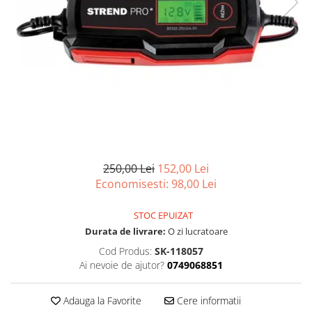
Scule, unelte si masini
Pentru sticla si suprafete fine
Mufe si conectori irigare
Pentru toaleta si wc
Sfoara si franghii
Panouri si elemente gard
Pentru toate suprafetele
Suruburi, dibluri si accesorii
Solutii pentru suprafetele din lemn
prindere
Pavaje si borduri
Solutii specializate
Programatoare stropire
Solutii profesionale pentru
Sere si solarii
bucatarie
Termometre Meteo
Solutii professionale pentru
spalatorii auto
Umbrele si pavilioane gradina
Unelte gradinarit
250,00 Lei
152,00 Lei
Economisesti:
98,00
Lei
STOC EPUIZAT
Durata de livrare:
O zi lucratoare
Cod Produs:
SK-118057
Ai nevoie de ajutor?
0749068851
Adauga la Favorite
Cere informatii