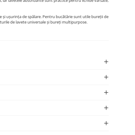
ei, iar lavetele absorbante sunt practice pentru lichide vărsate,
e și ușurința de spălare. Pentru bucătărie sunt utile bureții de
urile de lavete universale și bureți multipurpose.