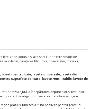
ateliere, zone HoReCa și alte spații unde este nevoie de
rea murdăriei, curățarea blaturilor, chiuvetelor, meselor,
e
,
bureți pentru baie
,
lavete universale
,
lavete din
pentru suprafețe delicate
,
lavete reutilizabile
,
lavete de
ureții abrazivi ajută la îndepărtarea depunerilor și resturilor
ste important să alegi produse care curăță fără să zgârie.
 reține praful și umezeala, fiind potrivite pentru geamuri,