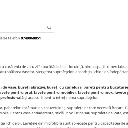
ul de telefon
0749068851
 curățenia de zi cu zi în bucătărie, baie, locuință, birou, spații comerciale, 
ntru spălarea vaselor, ștergerea suprafețelor, absorbția lichidelor, îndepărta
i de vase
,
bureți abrazivi
,
bureți cu canelură
,
bureți pentru bucătări
avete pentru praf
,
lavete pentru mobilier
,
lavete pentru inox
,
lavete 
 profesională
și accesorii pentru întreținerea suprafețelor.
lor, paharelor, tacâmurilor, chiuvetelor și suprafețelor care necesită frecare. B
sibile. Pentru vase antiaderente, sticlă, inox lucios sau suprafețe delicate, e
bția lichidelor. Lavetele din microfibră sunt apreciate pentru capacitatea de a