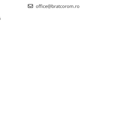
office@bratcorom.ro
6