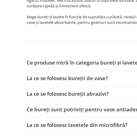
oglinzi, mobilier, electrocasnice, blaturi și suprafețe lucioase.
Becuri
curățare rapidă și întreținere zilnică.
Prize
Sanitare
Alege bureți și lavete în funcție de suprafața curățată, nivelu
vase și lavetele absorbante, pentru geamuri sunt recomandate 
Sarma constructii
Scule, unelte si masini
Sfoara si franghii
Suruburi, dibluri si accesorii
prindere
Ce produse intră în categoria bureți și lavet
Corpuri de iluminat
La ce se folosesc bureții de vase?
Aplice si plafoniere
Lustre si pendule
La ce se folosesc bureții abrazivi?
Spoturi
Accesorii corpuri de iluminat
Ce bureți sunt potriviți pentru vase antiade
Lampi de veghe copii
La ce se folosesc lavetele din microfibră?
Proiectoare
Veioze si lampi