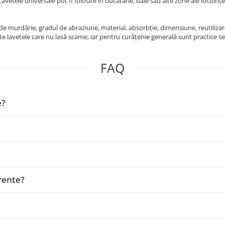
 Lavetele universale pot fi folosite în bucătărie, baie sau alte zone ale locuinț
l de murdărie, gradul de abraziune, material, absorbție, dimensiune, reutilizar
lavetele care nu lasă scame, iar pentru curățenie generală sunt practice set
FAQ
e?
rente?