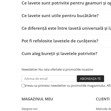
Ce lavete sunt potrivite pentru geamuri și og
CRACIUN
Accesorii decorative
Ce lavete sunt utile pentru bucătărie?
Caciuli
Ce diferență este între lavetă universală și 
Figurine si decoratiuni Craciun
Globuri
Pot fi refolosite lavetele de curățenie?
Instalatii de Craciun
Lumanari si candele
Cum aleg bureții și lavetele potrivite?
Suporturi lumanari
Curatenie
Newsletter
Nu rata ofertele si promotiile noastre
Cosuri de gunoi
Maturi, Mopuri si galeti
Vreau sa primesc newsletter cu promotiile magazinului. Af
Prosoape de hartie si servetele
Saci gunoi
MAGAZINUL MEU
CLIENTI
Servetele umede
Despre noi
Metode de