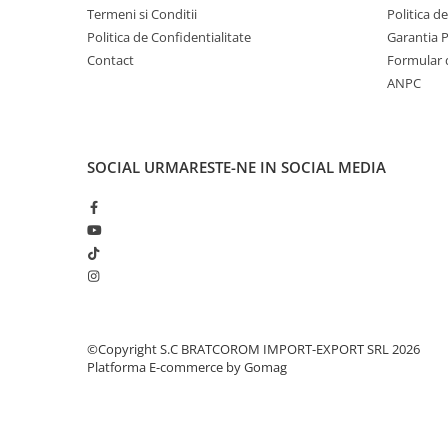
Solutii geamuri
Termeni si Conditii
Politica d
Solutii universale
Politica de Confidentialitate
Garantia 
Contact
Formular 
Gradina
ANPC
Accesorii pentru gradina
Aparate pentru stropit gradina
Articole antidaunatori gradina
SOCIAL
URMARESTE-NE IN SOCIAL MEDIA
Aspersoare
Furtunuri gradinarit
Ghivece si suporturi
Gratare
Hamace si leagane
Lampi solare
©Copyright S.C BRATCOROM IMPORT-EXPORT SRL 2026
Leagane copii
Platforma E-commerce by Gomag
Lopeti si unelte deszapezit
Mobilier gradina