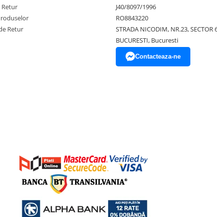
e Retur
J40/8097/1996
Produselor
RO8843220
de Retur
STRADA NICODIM, NR.23, SECTOR 
BUCURESTI, Bucuresti
Contacteaza-ne