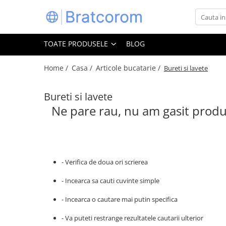
Toate Produsele
TOATE PRODUSELE
BLOG
Articole animale
Adapatoare animale
Home /
Casa /
Articole bucatarie /
Bureti si lavete
Hrana pentru animale
Bureti si lavete
Hrana pentru caini
Ne pare rau, nu am gasit produ
Hrana pentru pisici
Produse igiena externa animale
Auto
Bucatarii de vara Tuozi
- Verifica de doua ori scrierea
Casa
Articole ambalare
- Incearca sa cauti cuvinte simple
Articole bucatarie
- Incearca o cautare mai putin specifica
Articole mobila
- Va puteti restrange rezultatele cautarii ulterior