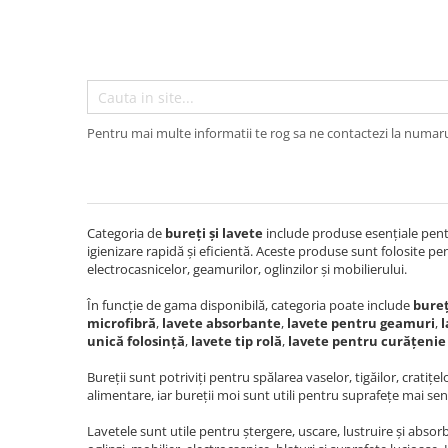
Articole organizare
Articole Sportive
Cutii postale
Electronice si electrocasnice
Incalzire si racire
Pentru mai multe informatii te rog sa ne contactezi la numar
Usi si porti
Constructii
Accesorii gips carton
Categoria de
bureți și lavete
include produse esențiale pentru
Accesorii gresie si faianta
igienizare rapidă și eficientă. Aceste produse sunt folosite pe
electrocasnicelor, geamurilor, oglinzilor și mobilierului.
Accesorii pentru faianta, gresie si
mozaicuri
În funcție de gama disponibilă, categoria poate include
bureț
microfibră
,
lavete absorbante
,
lavete pentru geamuri
,
l
Accesorii polizare si slefuire
unică folosință
,
lavete tip rolă
,
lavete pentru curățenie
Accesorii vopsire si tencuire
Bureții sunt potriviți pentru spălarea vaselor, tigăilor, cratițe
Benzi
alimentare, iar bureții moi sunt utili pentru suprafețe mai sen
Materiale electrice
Lavetele sunt utile pentru ștergere, uscare, lustruire și absor