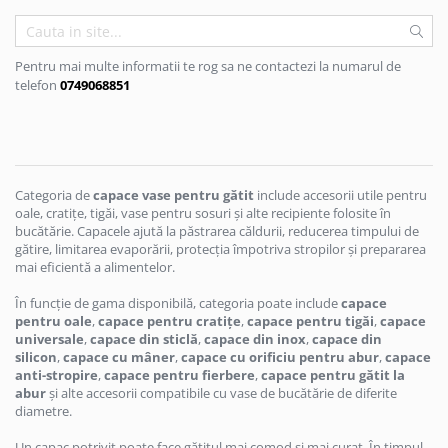
Scule, unelte si masini
Pentru sticla si suprafete fine
Mufe si conectori irigare
Pentru toaleta si wc
Sfoara si franghii
Panouri si elemente gard
Pentru toate suprafetele
Suruburi, dibluri si accesorii
Pentru mai multe informatii te rog sa ne contactezi la numarul de
Solutii pentru suprafetele din lemn
prindere
Pavaje si borduri
telefon
0749068851
Solutii specializate
Programatoare stropire
Solutii profesionale pentru
Sere si solarii
bucatarie
Termometre Meteo
Solutii professionale pentru
Categoria de
capace vase pentru gătit
include accesorii utile pentru
spalatorii auto
Umbrele si pavilioane gradina
oale, cratițe, tigăi, vase pentru sosuri și alte recipiente folosite în
bucătărie. Capacele ajută la păstrarea căldurii, reducerea timpului de
Unelte gradinarit
gătire, limitarea evaporării, protecția împotriva stropilor și prepararea
mai eficientă a alimentelor.
În funcție de gama disponibilă, categoria poate include
capace
pentru oale
,
capace pentru cratițe
,
capace pentru tigăi
,
capace
universale
,
capace din sticlă
,
capace din inox
,
capace din
silicon
,
capace cu mâner
,
capace cu orificiu pentru abur
,
capace
anti-stropire
,
capace pentru fierbere
,
capace pentru gătit la
abur
și alte accesorii compatibile cu vase de bucătărie de diferite
diametre.
Un capac potrivit poate face gătitul mai comod și mai curat. În timpul