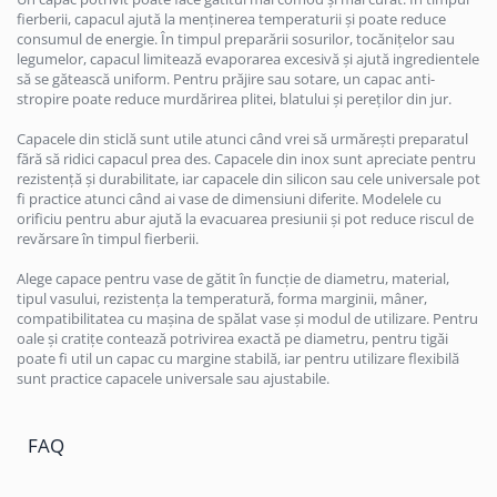
fierberii, capacul ajută la menținerea temperaturii și poate reduce
consumul de energie. În timpul preparării sosurilor, tocănițelor sau
legumelor, capacul limitează evaporarea excesivă și ajută ingredientele
să se gătească uniform. Pentru prăjire sau sotare, un capac anti-
stropire poate reduce murdărirea plitei, blatului și pereților din jur.
Capacele din sticlă sunt utile atunci când vrei să urmărești preparatul
fără să ridici capacul prea des. Capacele din inox sunt apreciate pentru
rezistență și durabilitate, iar capacele din silicon sau cele universale pot
fi practice atunci când ai vase de dimensiuni diferite. Modelele cu
orificiu pentru abur ajută la evacuarea presiunii și pot reduce riscul de
revărsare în timpul fierberii.
Alege capace pentru vase de gătit în funcție de diametru, material,
tipul vasului, rezistența la temperatură, forma marginii, mâner,
compatibilitatea cu mașina de spălat vase și modul de utilizare. Pentru
oale și cratițe contează potrivirea exactă pe diametru, pentru tigăi
poate fi util un capac cu margine stabilă, iar pentru utilizare flexibilă
sunt practice capacele universale sau ajustabile.
FAQ