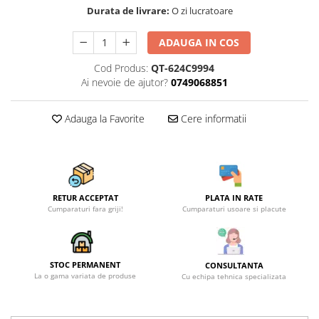
Durata de livrare:
O zi lucratoare
ADAUGA IN COS
Cod Produs:
QT-624C9994
Ai nevoie de ajutor?
0749068851
Adauga la Favorite
Cere informatii
RETUR ACCEPTAT
PLATA IN RATE
Cumparaturi fara griji!
Cumparaturi usoare si placute
STOC PERMANENT
CONSULTANTA
La o gama variata de produse
Cu echipa tehnica specializata