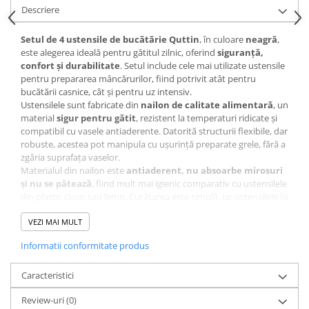
Descriere
Setul de 4 ustensile de bucătărie Quttin
, în culoare
neagră
,
este alegerea ideală pentru gătitul zilnic, oferind
siguranță,
confort și durabilitate
. Setul include cele mai utilizate ustensile
pentru prepararea mâncărurilor, fiind potrivit atât pentru
bucătării casnice, cât și pentru uz intensiv.
Ustensilele sunt fabricate din
nailon de calitate alimentară
, un
material
sigur pentru gătit
, rezistent la temperaturi ridicate și
compatibil cu vasele antiaderente. Datorită structurii flexibile, dar
robuste, acestea pot manipula cu ușurință preparate grele, fără a
zgâria suprafața vaselor.
Materialul din nailon este
antiaderent, nu absoarbe mirosuri
și nu se pătează
, fiind mult mai igienic comparativ cu ustensilele
din plastic clasic sau lemn. Curățarea este simplă, iar ustensilele își
păstrează aspectul chiar și după utilizări repetate.
Designul
VEZI MAI MULT
ergonomic
, cu mânere lungi și capete bine
dimensionate, previne murdărirea mâinilor în timpul gătitului.
Informatii conformitate produs
Fiecare ustensilă este prevăzută cu
orificiu pentru agățare
,
facilitând depozitarea eficientă și organizată în bucătărie.
Caracteristici
Review-uri
(0)