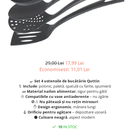
Scule, unelte si masini
Pentru sticla si suprafete fine
Mufe si conectori irigare
Pentru toaleta si wc
Sfoara si franghii
Panouri si elemente gard
Pentru toate suprafetele
Suruburi, dibluri si accesorii
Solutii pentru suprafetele din lemn
prindere
Pavaje si borduri
Solutii specializate
Programatoare stropire
Solutii profesionale pentru
Sere si solarii
bucatarie
Termometre Meteo
Solutii professionale pentru
spalatorii auto
Umbrele si pavilioane gradina
29,00 Lei
17,99 Lei
Unelte gradinarit
Economisesti:
11,01
Lei
🍳
Set 4 ustensile de bucătărie Quttin
🥄
Include
: polonic, paletă, spatulă cu fante, spumieră
🧱
Material nailon alimentar
, sigur pentru gătit
🍲
Compatibile cu vase antiaderente
– nu zgârie
🚫👃
Nu pătează și nu rețin mirosuri
✋
Design ergonomic
, mânere lungi
🪝
Orificiu pentru agățare
– depozitare ușoară
⚫
Culoare neagră
, aspect modern
10
IN STOC