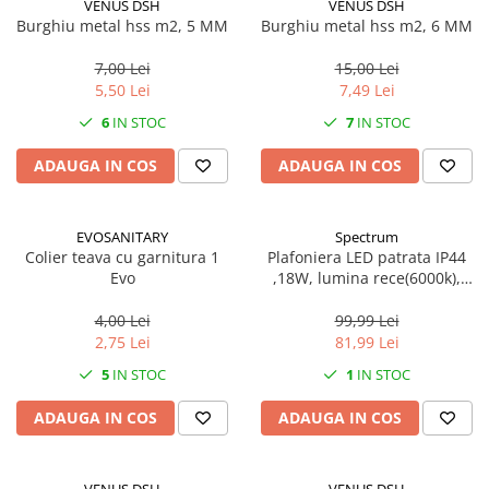
VENUS DSH
VENUS DSH
Mufe si conectori irigare
Burghiu metal hss m2, 5 MM
Burghiu metal hss m2, 6 MM
Panouri si elemente gard
7,00 Lei
15,00 Lei
Pavaje si borduri
5,50 Lei
7,49 Lei
Programatoare stropire
6
IN STOC
7
IN STOC
Sere si solarii
ADAUGA IN COS
ADAUGA IN COS
Termometre Meteo
Umbrele si pavilioane gradina
EVOSANITARY
Spectrum
Unelte gradinarit
Colier teava cu garnitura 1
Plafoniera LED patrata IP44
Evo
,18W, lumina rece(6000k),
HoReCa
1250lm
Balsam de rufe profesional
4,00 Lei
99,99 Lei
2,75 Lei
81,99 Lei
Detergenti de vase profesionali
5
IN STOC
1
IN STOC
Pentru masini de spalat si polish
Pentru spalare manuala
ADAUGA IN COS
ADAUGA IN COS
Detergenti lichizi profesionali
Igiena si Ingrijire personala