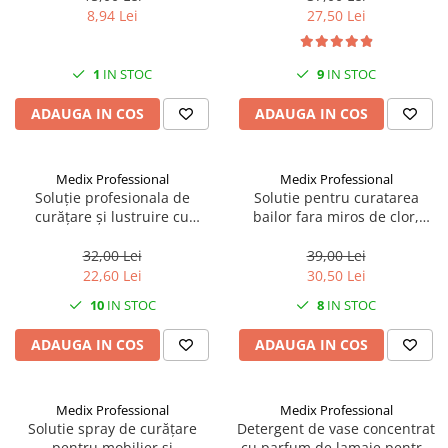
8,94 Lei
27,50 Lei
CRACIUN
Accesorii decorative
1
IN STOC
9
IN STOC
Caciuli
Figurine si decoratiuni Craciun
ADAUGA IN COS
ADAUGA IN COS
Globuri
Instalatii de Craciun
Medix Professional
Medix Professional
Soluție profesionala de
Solutie pentru curatarea
Lumanari si candele
curățare și lustruire cu
bailor fara miros de clor,
pompită pentru geamuri,
spray, anti calcar/rugina/pete,
Suporturi lumanari
suprafețe netede si sticlă 800
800 ML, Medix Professional
32,00 Lei
39,00 Lei
Curatenie
ml cu miros de liliac, Medix
22,60 Lei
30,50 Lei
Profesional
Cosuri de gunoi
10
IN STOC
8
IN STOC
Maturi, Mopuri si galeti
ADAUGA IN COS
ADAUGA IN COS
Prosoape de hartie si servetele
Saci gunoi
Medix Professional
Medix Professional
Servetele umede
Solutie spray de curățare
Detergent de vase concentrat
pentru mobilier și
cu parfum de lamaie pentru