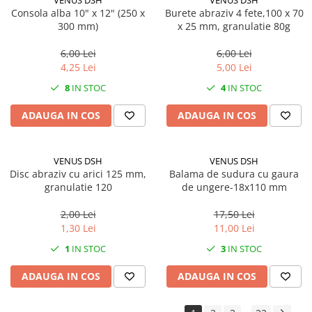
VENUS DSH
VENUS DSH
Pachet curățenie
Consola alba 10" x 12" (250 x
Burete abraziv 4 fete,100 x 70
300 mm)
x 25 mm, granulatie 80g
Sapun de maini profesional
Sisteme de dozaj profesionale
6,00 Lei
6,00 Lei
4,25 Lei
5,00 Lei
Solutii curatenie super
8
IN STOC
4
IN STOC
concentrate
Solutii de curatenie profesionale
ADAUGA IN COS
ADAUGA IN COS
Pentru sticla si suprafete fine
Pentru toaleta si wc
VENUS DSH
VENUS DSH
Pentru toate suprafetele
Disc abraziv cu arici 125 mm,
Balama de sudura cu gaura
Solutii pentru suprafetele din lemn
granulatie 120
de ungere-18x110 mm
Solutii specializate
2,00 Lei
17,50 Lei
Solutii profesionale pentru
1,30 Lei
11,00 Lei
bucatarie
1
IN STOC
3
IN STOC
Solutii professionale pentru
spalatorii auto
ADAUGA IN COS
ADAUGA IN COS