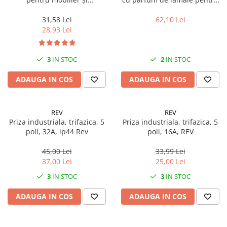
Solutii geamuri
electrocasnice, 800 ml, Medix
spălatul manual al veselei cu
Solutii universale
Professional
ingredient antibacterian, 5
31,58 Lei
62,10 Lei
litrii, Medix Professional
28,93 Lei
Gradina
Accesorii pentru gradina
3
IN STOC
2
IN STOC
Aparate pentru stropit gradina
Articole antidaunatori gradina
ADAUGA IN COS
ADAUGA IN COS
Aspersoare
Furtunuri gradinarit
REV
REV
Priza industriala, trifazica, 5
Priza industriala, trifazica, 5
Ghivece si suporturi
poli, 32A, ip44 Rev
poli, 16A, REV
Gratare
45,00 Lei
33,99 Lei
Hamace si leagane
37,00 Lei
25,00 Lei
Lampi solare
3
IN STOC
3
IN STOC
Leagane copii
ADAUGA IN COS
ADAUGA IN COS
Lopeti si unelte deszapezit
Mobilier gradina