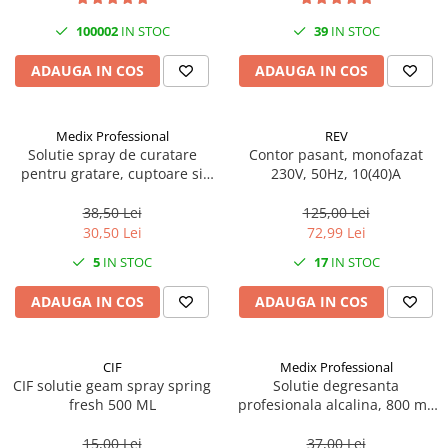
Becuri
Prize
100002
IN STOC
39
IN STOC
Sanitare
ADAUGA IN COS
ADAUGA IN COS
Sarma constructii
Scule, unelte si masini
Medix Professional
REV
Sfoara si franghii
Solutie spray de curatare
Contor pasant, monofazat
pentru gratare, cuptoare si
230V, 50Hz, 10(40)A
Suruburi, dibluri si accesorii
aragazuri, 800 ml, Medix
prindere
Professional
38,50 Lei
125,00 Lei
Corpuri de iluminat
30,50 Lei
72,99 Lei
Aplice si plafoniere
5
IN STOC
17
IN STOC
Lustre si pendule
ADAUGA IN COS
ADAUGA IN COS
Spoturi
Accesorii corpuri de iluminat
CIF
Medix Professional
Lampi de veghe copii
CIF solutie geam spray spring
Solutie degresanta
fresh 500 ML
profesionala alcalina, 800 ml,
Proiectoare
Medix Professional
Veioze si lampi
15,00 Lei
37,00 Lei