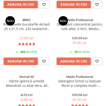
Articole organizare
ADAUGA IN COS
ADAUGA IN COS
Articole Sportive
Cutii postale
BRRO
Medix Professional
NOU
NOU
Electronice si electrocasnice
Rola Lavete bucatarfie Airlaid
Detergent concentrat pentru
25 x 21.5 cm, 225 lavete/rola
rufe albe, 5 litrii, Medix
Incalzire si racire
Brro
Professional
Usi si porti
27,00 Lei
129,99 Lei
97,00 Lei
Constructii
Accesorii gips carton
453
IN STOC
10
IN STOC
Accesorii gresie si faianta
ADAUGA IN COS
ADAUGA IN COS
Accesorii pentru faianta, gresie si
mozaicuri
Monuk'All
Medix Professional
Accesorii polizare si slefuire
Hârtie igienică umedă
Detergent lichid cu balsam
Accesorii vopsire si tencuire
Monuk’all cu Aloe Vera, 40
floral și complex multi-
buc, biodegradabilă, fără
enzimatic 5L, Medix
Benzi
alcool
Professional
4,72 Lei
109,58 Lei
Materiale electrice
4,60 Lei
81,50 Lei