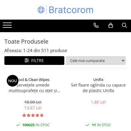
Toate Produsele
Articole animale
Adapatoare animale
Toate Produsele
Hrana pentru animale
Afiseaza:
1-
24
din
511
produse
Hrana pentru caini
FILTRE
Hrana pentru pisici
Produse igiena externa animale
Cool & Clean Wipes
Unifix
NOU
Auto
Șervețele umede
Set fixare oglinda cu capace
Bucatarii de vara Tuozi
multisuprafețe cu oțet și
de plastic Unifix
bicarbonat 100 buc | Cool &
Casa
Clean
18,00 Lei
1,80 Lei
Articole ambalare
13,67 Lei
Articole bucatarie
Articole mobila
100025
IN STOC
11
IN STOC