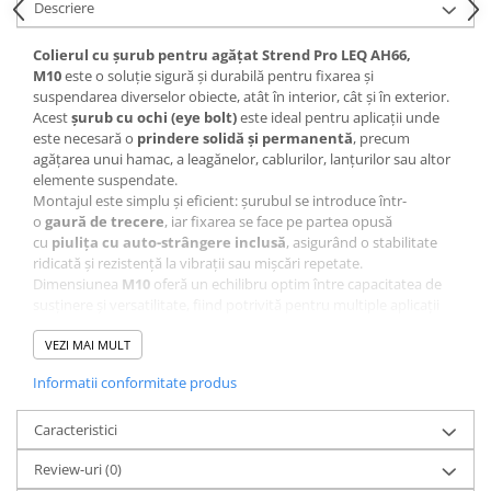
Descriere
Colierul cu șurub pentru agățat Strend Pro LEQ AH66,
M10
este o soluție sigură și durabilă pentru fixarea și
suspendarea diverselor obiecte, atât în interior, cât și în exterior.
Acest
șurub cu ochi (eye bolt)
este ideal pentru aplicații unde
este necesară o
prindere solidă și permanentă
, precum
agățarea unui hamac, a leagănelor, cablurilor, lanțurilor sau altor
elemente suspendate.
Montajul este simplu și eficient: șurubul se introduce într-
o
gaură de trecere
, iar fixarea se face pe partea opusă
cu
piulița cu auto-strângere inclusă
, asigurând o stabilitate
ridicată și rezistență la vibrații sau mișcări repetate.
Dimensiunea
M10
oferă un echilibru optim între capacitatea de
susținere și versatilitate, fiind potrivită pentru multiple aplicații
casnice, hobby sau semi-profesionale.
Construcția robustă din metal și designul funcțional fac din acest
VEZI MAI MULT
colier cu șurub Strend Pro o alegere de încredere pentru proiecte
Informatii conformitate produs
unde
siguranța și durabilitatea sunt esențiale
.
Caracteristici
Review-uri
(0)