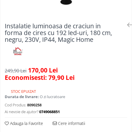
Scule, unelte si masini
Pentru sticla si suprafete fine
Mufe si conectori irigare
Pentru toaleta si wc
Sfoara si franghii
Panouri si elemente gard
Pentru toate suprafetele
Suruburi, dibluri si accesorii
Solutii pentru suprafetele din lemn
prindere
Pavaje si borduri
Instalatie luminoasa de craciun in
Solutii specializate
forma de cires cu 192 led-uri, 180 cm,
Programatoare stropire
negru, 230V, IP44, Magic Home
Solutii profesionale pentru
Sere si solarii
bucatarie
Termometre Meteo
Solutii professionale pentru
spalatorii auto
Umbrele si pavilioane gradina
170,00 Lei
249,90 Lei
Unelte gradinarit
Economisesti:
79,90
Lei
STOC EPUIZAT
Durata de livrare:
O zi lucratoare
Cod Produs:
8090258
Ai nevoie de ajutor?
0749068851
Adauga la Favorite
Cere informatii