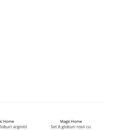
ic Home
Magic Home
M
loburi argintii
Set 8 globuri rosii cu
Set 21 gl