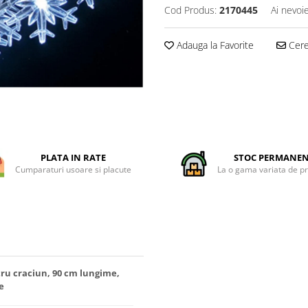
Cod Produs:
2170445
Ai nevoi
Adauga la Favorite
Cere 
PLATA IN RATE
STOC PERMANE
Cumparaturi usoare si placute
La o gama variata de p
tru craciun, 90 cm lungime,
e