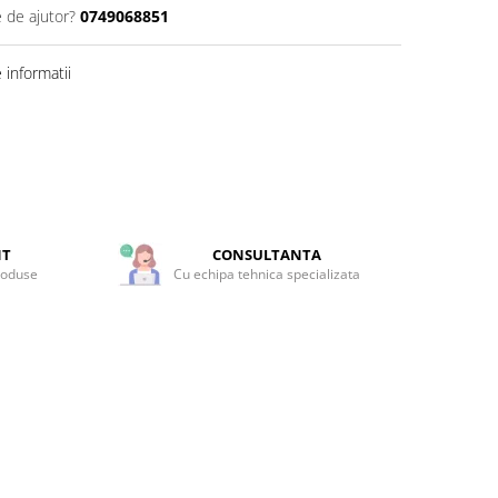
e de ajutor?
0749068851
informatii
NT
CONSULTANTA
roduse
Cu echipa tehnica specializata