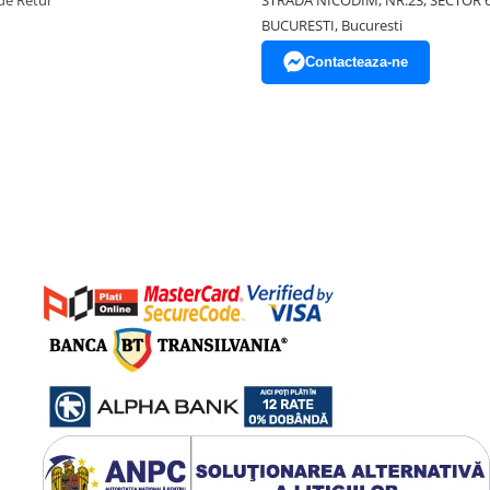
de Retur
STRADA NICODIM, NR.23, SECTOR 
BUCURESTI, Bucuresti
Contacteaza-ne