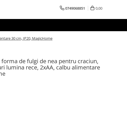
0749068851
0,00
limentare 30 cm, IP20, MagicHome
n forma de fulgi de nea pentru craciun,
ri lumina rece, 2xAA, calbu alimentare
me