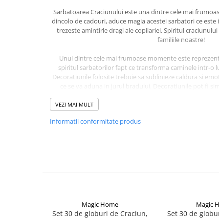
Becuri
Sarbatoarea Craciunului este una dintre cele mai frumoas
Prize
dincolo de cadouri, aduce magia acestei sarbatori ce este 
Sanitare
trezeste amintirle dragi ale copilariei. Spiritul craciunu
familiile noastre!
Sarma constructii
Scule, unelte si masini
Unul dintre cele mai frumoase momente este reprezenta
spiritul sarbatorilor fapt ce transforma caminele intr-o l
Sfoara si franghii
Decoratiunile folosite trebuie sa sublinieze caldura si emo
ce se va aduna in jurul bradului. Decoratiunile pot fi sim
Suruburi, dibluri si accesorii
culorile aducand originalitatea mediu
prindere
VEZI MAI MULT
Corpuri de iluminat
Informatii conformitate produs
Caracteristici:
Aplice si plafoniere
Prezinta mai multe moduri de il
Lustre si pendule
Element decorativ specific de C
Design versatil, se poate folosi in mai multe t
Spoturi
Decoratiune din materiale usoare, usor de m
Decoratiune de interior
Accesorii corpuri de iluminat
Nu necesita baterii
Lampi de veghe copii
Proiectoare
Magic Home
Magic 
Set 30 de globuri de Craciun,
Set 30 de globur
Veioze si lampi