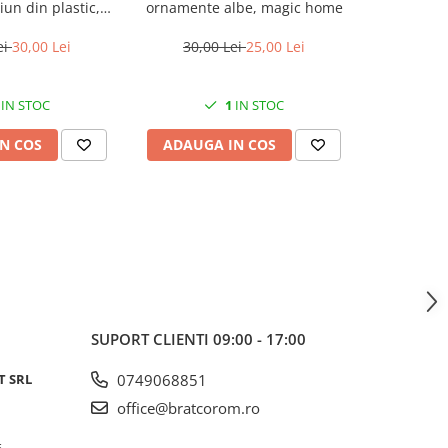
un din plastic,
ornamente albe, magic home
bradul 
ic home
diametru
ei
30,00 Lei
30,00 Lei
25,00 Lei
100,
IN STOC
1
IN STOC
N COS
ADAUGA IN COS
ADAUG
SUPORT CLIENTI
09:00 - 17:00
T SRL
0749068851
office@bratcorom.ro