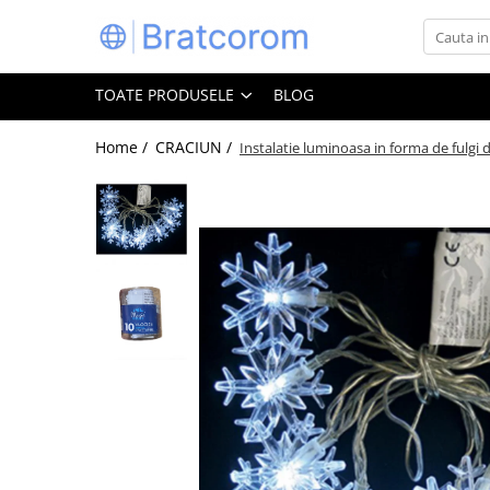
Toate Produsele
TOATE PRODUSELE
BLOG
Articole animale
Adapatoare animale
Home /
CRACIUN /
Instalatie luminoasa in forma de fulgi
Hrana pentru animale
Hrana pentru caini
Hrana pentru pisici
Produse igiena externa animale
Auto
Bucatarii de vara Tuozi
Casa
Articole ambalare
Articole bucatarie
Articole mobila