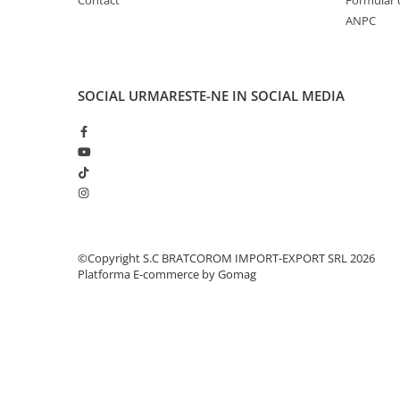
Solutii geamuri
Contact
Formular 
ANPC
Solutii universale
Gradina
Accesorii pentru gradina
SOCIAL
URMARESTE-NE IN SOCIAL MEDIA
Aparate pentru stropit gradina
Articole antidaunatori gradina
Aspersoare
Furtunuri gradinarit
Ghivece si suporturi
Gratare
©Copyright S.C BRATCOROM IMPORT-EXPORT SRL 2026
Hamace si leagane
Platforma E-commerce by Gomag
Lampi solare
Leagane copii
Lopeti si unelte deszapezit
Mobilier gradina