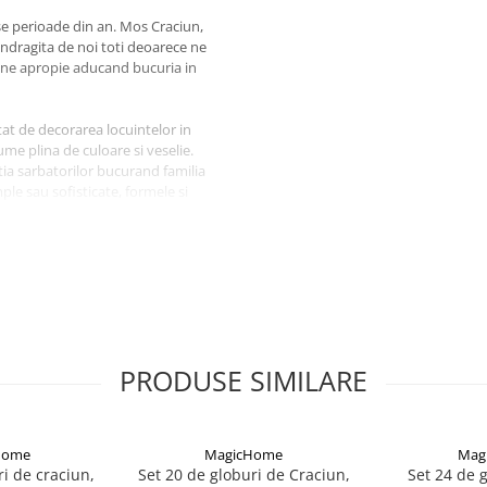
e perioade din an. Mos Craciun,
indragita de noi toti deoarece ne
lui ne apropie aducand bucuria in
t de decorarea locuintelor in
ume plina de culoare si veselie.
tia sarbatorilor bucurand familia
ple sau sofisticate, formele si
lui festiv.
uminare
raciun
eme specifice iernii
anevrat si instalat
PRODUSE SIMILARE
Home
MagicHome
Mag
i de craciun,
Set 20 de globuri de Craciun,
Set 24 de g