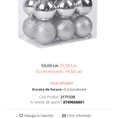
Scule, unelte si masini
Pentru sticla si suprafete fine
Mufe si conectori irigare
Pentru toaleta si wc
Sfoara si franghii
Panouri si elemente gard
Pentru toate suprafetele
Suruburi, dibluri si accesorii
Solutii pentru suprafetele din lemn
prindere
Pavaje si borduri
Solutii specializate
Programatoare stropire
Solutii profesionale pentru
Sere si solarii
bucatarie
Termometre Meteo
Solutii professionale pentru
spalatorii auto
Umbrele si pavilioane gradina
Unelte gradinarit
50,00 Lei
35,50 Lei
Economisesti:
14,50
Lei
STOC EPUIZAT
Durata de livrare:
O zi lucratoare
Cod Produs:
2171338
Ai nevoie de ajutor?
0749068851
Adauga la Favorite
Cere informatii