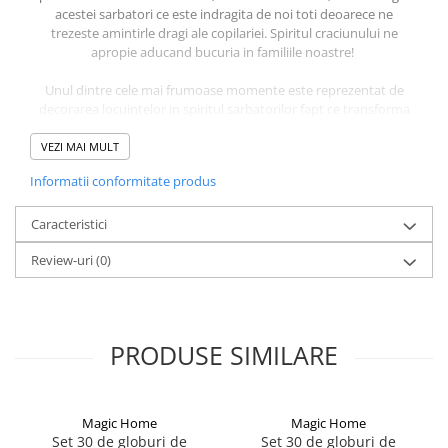
acestei sarbatori ce este indragita de noi toti deoarece ne
trezeste amintirle dragi ale copilariei. Spiritul craciunului ne
apropie aducand bucuria in familiile noastre!
Unul dintre cele mai frumoase momente este reprezentat de
decorarea locuintelor in spiritul sarbatorilor fapt ce transforma
caminele intr-o lume plina de culoare si veselie. Decoratiunile
folosite trebuie sa sublinieze caldura si emotia sarbatorilor
VEZI MAI MULT
bucurand familia ce se va aduna in jurul bradului. Decoratiunile
Informatii conformitate produs
pot fi simple sau sofisticate, formele si culorile aducand
originalitatea mediului festiv.
Caracteristici
Review-uri
(0)
Caracteristici:
Cadou ideal pentru cei mici si cei mari
Element decorativ specific de Craciun
Design versatil, se poate folosi in mai multe teme specifice iernii
Decoratiune din materiale usoare, usor de manevrat si instalat
PRODUSE SIMILARE
Decoratiune de interior
Magic Home
Magic Home
Set 30 de globuri de
Set 30 de globuri de