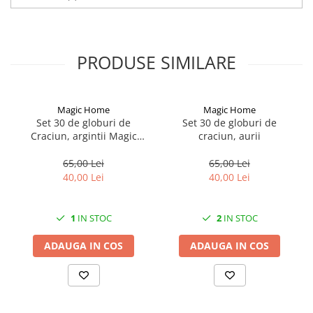
Cadou ideal pentru cei mici si cei mari
Element decorativ specific de Craciun
Design versatil, se poate folosi in mai multe teme specifice iernii
Decoratiune din materiale usoare, usor de manevrat si instalat
PRODUSE SIMILARE
Necesita baterii
Decoratiune de interior
Magic Home
Magic Home
Set 30 de globuri de
Set 30 de globuri de
Craciun, argintii Magic
craciun, aurii
Home
65,00 Lei
65,00 Lei
40,00 Lei
40,00 Lei
1
IN STOC
2
IN STOC
ADAUGA IN COS
ADAUGA IN COS