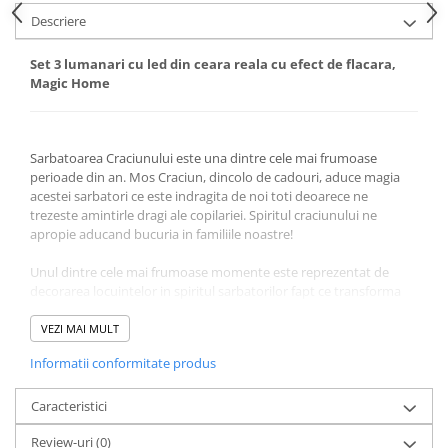
Descriere
Set 3 lumanari cu led din ceara reala cu efect de flacara,
Magic Home
Sarbatoarea Craciunului este una dintre cele mai frumoase
perioade din an. Mos Craciun, dincolo de cadouri, aduce magia
acestei sarbatori ce este indragita de noi toti deoarece ne
trezeste amintirle dragi ale copilariei. Spiritul craciunului ne
apropie aducand bucuria in familiile noastre!
Unul dintre cele mai frumoase momente este reprezentat de
decorarea locuintelor in spiritul sarbatorilor fapt ce transforma
caminele intr-o lume plina de culoare si veselie. Decoratiunile
folosite trebuie sa sublinieze caldura si emotia sarbatorilor
VEZI MAI MULT
bucurand familia ce se va aduna in jurul bradului. Decoratiunile
Informatii conformitate produs
pot fi simple sau sofisticate, formele si culorile aducand
originalitatea mediului festiv.
Caracteristici
Review-uri
(0)
Caracteristici: