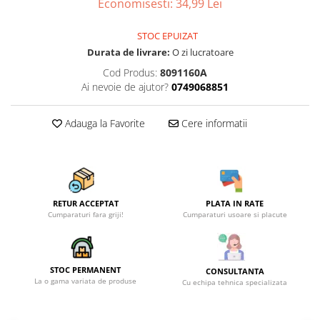
Economisesti:
34,99
Lei
STOC EPUIZAT
Durata de livrare:
O zi lucratoare
Cod Produs:
8091160A
Ai nevoie de ajutor?
0749068851
Adauga la Favorite
Cere informatii
RETUR ACCEPTAT
PLATA IN RATE
Cumparaturi fara griji!
Cumparaturi usoare si placute
STOC PERMANENT
CONSULTANTA
La o gama variata de produse
Cu echipa tehnica specializata