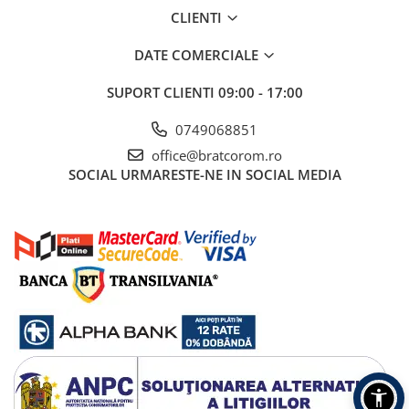
Becuri
CLIENTI
Prize
Sanitare
DATE COMERCIALE
Sarma constructii
SUPORT CLIENTI
09:00 - 17:00
Scule, unelte si masini
0749068851
Sfoara si franghii
office@bratcorom.ro
Suruburi, dibluri si accesorii
SOCIAL
URMARESTE-NE IN SOCIAL MEDIA
prindere
Corpuri de iluminat
Aplice si plafoniere
Lustre si pendule
Spoturi
Accesorii corpuri de iluminat
Lampi de veghe copii
Proiectoare
Veioze si lampi