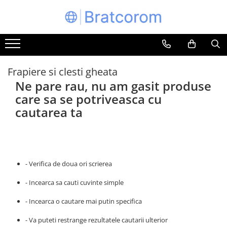
Toate Produsele
Articole animale
Adapatoare animale
Frapiere si clesti gheata
Ne pare rau, nu am gasit produse
Hrana pentru animale
care sa se potriveasca cu
Hrana pentru caini
cautarea ta
Hrana pentru pisici
Produse igiena externa animale
Auto
Bucatarii de vara Tuozi
- Verifica de doua ori scrierea
Casa
Articole ambalare
- Incearca sa cauti cuvinte simple
Articole bucatarie
- Incearca o cautare mai putin specifica
Articole mobila
- Va puteti restrange rezultatele cautarii ulterior