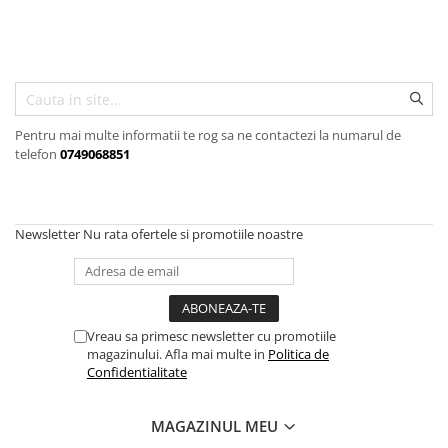
Articole organizare
Articole Sportive
Cutii postale
Electronice si electrocasnice
Incalzire si racire
Pentru mai multe informatii te rog sa ne contactezi la numarul de
telefon
0749068851
Usi si porti
Constructii
Accesorii gips carton
Newsletter
Nu rata ofertele si promotiile noastre
Accesorii gresie si faianta
Accesorii pentru faianta, gresie si
mozaicuri
Accesorii polizare si slefuire
Vreau sa primesc newsletter cu promotiile
magazinului. Afla mai multe in
Politica de
Accesorii vopsire si tencuire
Confidentialitate
Benzi
Materiale electrice
MAGAZINUL MEU