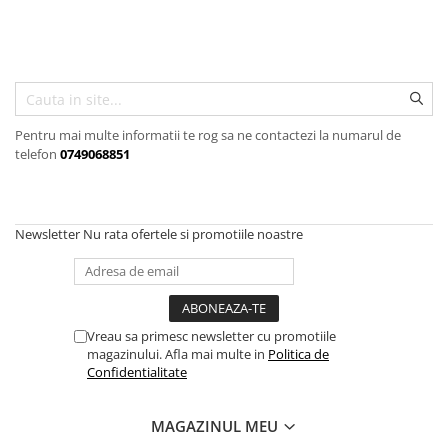
Scule, unelte si masini
Pentru sticla si suprafete fine
Mufe si conectori irigare
Pentru toaleta si wc
Sfoara si franghii
Panouri si elemente gard
Pentru toate suprafetele
Suruburi, dibluri si accesorii
Solutii pentru suprafetele din lemn
prindere
Pavaje si borduri
Solutii specializate
Programatoare stropire
Solutii profesionale pentru
Pentru mai multe informatii te rog sa ne contactezi la numarul de
Sere si solarii
bucatarie
telefon
0749068851
Termometre Meteo
Solutii professionale pentru
spalatorii auto
Umbrele si pavilioane gradina
Newsletter
Nu rata ofertele si promotiile noastre
Unelte gradinarit
Vreau sa primesc newsletter cu promotiile
magazinului. Afla mai multe in
Politica de
Confidentialitate
MAGAZINUL MEU