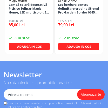
Magic Home
STREND PRO
Lampă solară decorativă
Set bordura pentru
✔ Cadou ideal pentru iubitorii de animale
Pitic cu felinar Magic
delimitare gradina Strend
Home, LED multicolor, 25
Pro Garden Border 0645,
cm, pentru grădină și
lungime totala 4.8 m
curte
100,00 Lei
116,99 Lei
85,00 Lei
79,00 Lei
3
In stoc
2
In stoc
ADAUGA IN COS
ADAUGA IN COS
Newsletter
Nu rata ofertele si promotiile noastre
Vreau sa primesc newsletter cu promotiile magazinului. Afla mai multe in
Politica de Confidentialitate