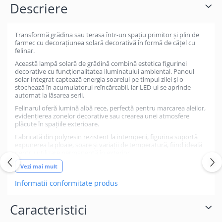
Descriere
Transformă grădina sau terasa într-un spațiu primitor și plin de
farmec cu decorațiunea solară decorativă în formă de cățel cu
felinar.
Această lampă solară de grădină combină estetica figurinei
decorative cu funcționalitatea iluminatului ambiental. Panoul
solar integrat captează energia soarelui pe timpul zilei și o
stochează în acumulatorul reîncărcabil, iar LED-ul se aprinde
automat la lăsarea serii.
Felinarul oferă lumină albă rece, perfectă pentru marcarea aleilor,
evidențierea zonelor decorative sau crearea unei atmosfere
plăcute în spațiile exterioare.
Fabricată din polyresin rezistent la intemperii, figurina suportă
expunerea la ploaie, soare și variații de temperatură, fiind ideală
pentru utilizare permanentă în exterior.
Cu design realist și dimensiuni compacte, decorațiunea solară
Vezi mai mult
este perfectă pentru grădini, curți, balcoane sau terase și poate
reprezenta și un cadou original pentru pasionații de amenajări
Informatii conformitate produs
exterioare.
⚙️ Specificații tehnice
Caracteristici
Tip produs: decorațiune solară grădină