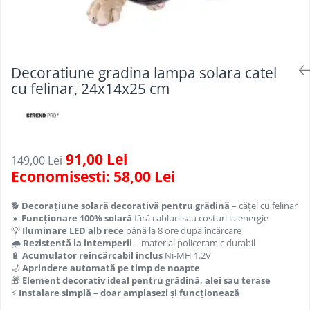
Scule, unelte si masini
Pentru sticla si suprafete fine
Mufe si conectori irigare
Pentru toaleta si wc
Sfoara si franghii
Panouri si elemente gard
Pentru toate suprafetele
Suruburi, dibluri si accesorii
Solutii pentru suprafetele din lemn
prindere
Pavaje si borduri
Decoratiune gradina lampa solara catel
Solutii specializate
Programatoare stropire
cu felinar, 24x14x25 cm
Solutii profesionale pentru
Sere si solarii
bucatarie
Termometre Meteo
Solutii professionale pentru
spalatorii auto
Umbrele si pavilioane gradina
91,00 Lei
149,00 Lei
Unelte gradinarit
Economisesti:
58,00
Lei
🐕
Decorațiune solară decorativă pentru grădină
– cățel cu felinar
☀️
Funcționare 100% solară
fără cabluri sau costuri la energie
💡
Iluminare LED alb rece
până la 8 ore după încărcare
🌧️
Rezistentă la intemperii
– material policeramic durabil
🔋
Acumulator reîncărcabil inclus
Ni-MH 1.2V
🌙
Aprindere automată pe timp de noapte
🎁
Element decorativ ideal pentru grădină, alei sau terase
⚡
Instalare simplă – doar amplasezi și funcționează