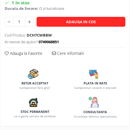
1
In stoc
Durata de livrare:
O zi lucratoare
ADAUGA IN COS
Cod Produs:
DCH7CWBBM
Ai nevoie de ajutor?
0749068851
Adauga la Favorite
Cere informatii
RETUR ACCEPTAT
PLATA IN RATE
Cumparaturi fara griji!
Cumparaturi usoare si placute
STOC PERMANENT
CONSULTANTA
La o gama variata de produse
Cu echipa tehnica specializata