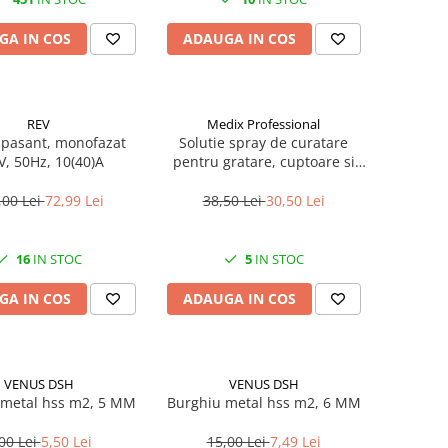
GA IN COS
ADAUGA IN COS
REV
Medix Professional
 pasant, monofazat
Solutie spray de curatare
V, 50Hz, 10(40)A
pentru gratare, cuptoare si
aragazuri, 800 ml, Medix
Professional
,00 Lei
72,99 Lei
38,50 Lei
30,50 Lei
16
IN STOC
5
IN STOC
GA IN COS
ADAUGA IN COS
VENUS DSH
VENUS DSH
 metal hss m2, 5 MM
Burghiu metal hss m2, 6 MM
00 Lei
5,50 Lei
15,00 Lei
7,49 Lei