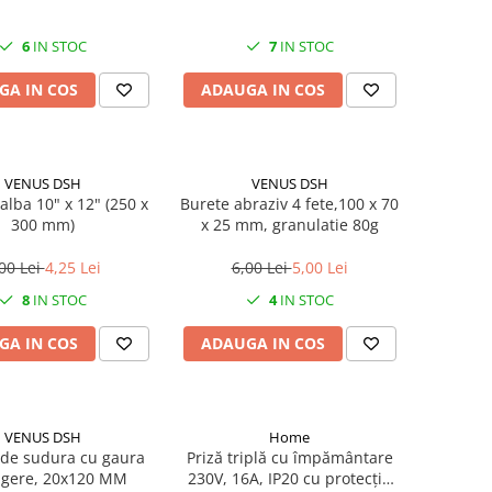
6
IN STOC
7
IN STOC
GA IN COS
ADAUGA IN COS
VENUS DSH
VENUS DSH
alba 10" x 12" (250 x
Burete abraziv 4 fete,100 x 70
300 mm)
x 25 mm, granulatie 80g
00 Lei
4,25 Lei
6,00 Lei
5,00 Lei
8
IN STOC
4
IN STOC
GA IN COS
ADAUGA IN COS
VENUS DSH
Home
de sudura cu gaura
Priză triplă cu împământare
gere, 20x120 MM
230V, 16A, IP20 cu protecție