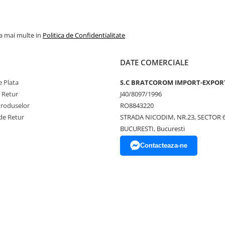
la mai multe in
Politica de Confidentialitate
DATE COMERCIALE
 Plata
S.C BRATCOROM IMPORT-EXPOR
e Retur
J40/8097/1996
Produselor
RO8843220
de Retur
STRADA NICODIM, NR.23, SECTOR 
BUCURESTI, Bucuresti
Contacteaza-ne