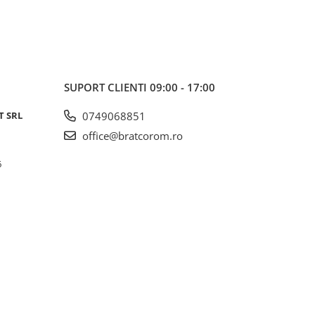
SUPORT CLIENTI
09:00 - 17:00
T SRL
0749068851
office@bratcorom.ro
6