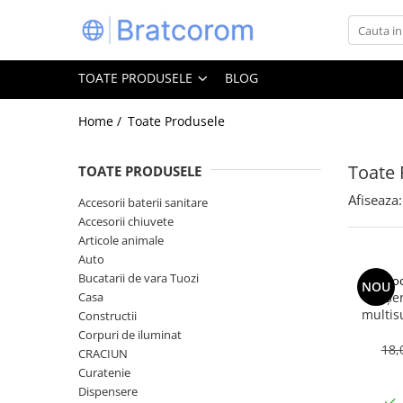
Toate Produsele
TOATE PRODUSELE
BLOG
Articole animale
Adapatoare animale
Home /
Toate Produsele
Hrana pentru animale
Toate 
TOATE PRODUSELE
Hrana pentru caini
Hrana pentru pisici
Afiseaza:
Accesorii baterii sanitare
Accesorii chiuvete
Produse igiena externa animale
Articole animale
Auto
Auto
Bucatarii de vara Tuozi
Bucatarii de vara Tuozi
Coo
NOU
Casa
Casa
Șe
multis
Constructii
Articole ambalare
bicarbon
Corpuri de iluminat
Articole bucatarie
18,
CRACIUN
Curatenie
Articole mobila
Dispensere