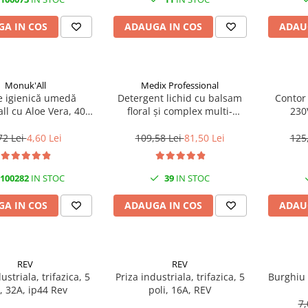
A IN COS
ADAUGA IN COS
ADAU
Monuk'All
Medix Professional
e igienică umedă
Detergent lichid cu balsam
Contor
ll cu Aloe Vera, 40
floral și complex multi-
230
odegradabilă, fără
enzimatic 5L, Medix
alcool
Professional
72 Lei
4,60 Lei
109,58 Lei
81,50 Lei
125
100282
IN STOC
39
IN STOC
A IN COS
ADAUGA IN COS
ADAU
REV
REV
ustriala, trifazica, 5
Priza industriala, trifazica, 5
Burghiu
i, 32A, ip44 Rev
poli, 16A, REV
7,