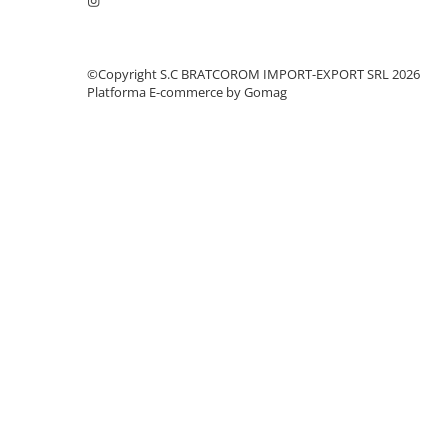
Mufe si conectori irigare
Panouri si elemente gard
Pavaje si borduri
©Copyright S.C BRATCOROM IMPORT-EXPORT SRL 2026
Platforma E-commerce by Gomag
Programatoare stropire
Sere si solarii
Termometre Meteo
Umbrele si pavilioane gradina
Unelte gradinarit
HoReCa
Balsam de rufe profesional
Detergenti de vase profesionali
Pentru masini de spalat si polish
Pentru spalare manuala
Detergenti lichizi profesionali
Igiena si Ingrijire personala