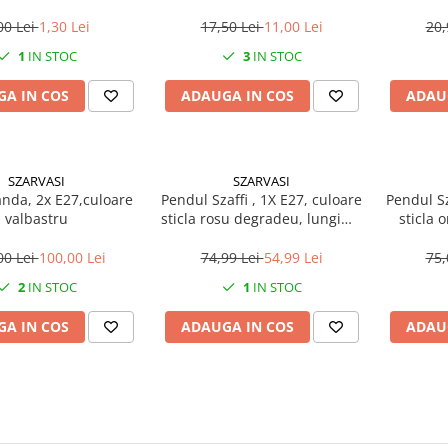
00 Lei
1,30 Lei
17,50 Lei
11,00 Lei
20,
1
IN STOC
3
IN STOC
A IN COS
ADAUGA IN COS
ADAU
SZARVASI
SZARVASI
anda, 2x E27,culoare
Pendul Szaffi , 1X E27, culoare
Pendul Sz
valbastru
sticla rosu degradeu, lungime
sticla 
cablu 1,2m
lun
00 Lei
100,00 Lei
74,99 Lei
54,99 Lei
75,
2
IN STOC
1
IN STOC
A IN COS
ADAUGA IN COS
ADAU