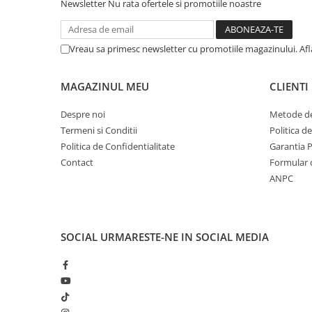
Solutii geamuri
Newsletter
Nu rata ofertele si promotiile noastre
Solutii universale
Gradina
Vreau sa primesc newsletter cu promotiile magazinului. Af
Accesorii pentru gradina
Aparate pentru stropit gradina
MAGAZINUL MEU
CLIENTI
Articole antidaunatori gradina
Despre noi
Metode de
Aspersoare
Termeni si Conditii
Politica d
Politica de Confidentialitate
Garantia 
Furtunuri gradinarit
Contact
Formular 
Ghivece si suporturi
ANPC
Gratare
Hamace si leagane
Lampi solare
SOCIAL
URMARESTE-NE IN SOCIAL MEDIA
Leagane copii
Lopeti si unelte deszapezit
Mobilier gradina