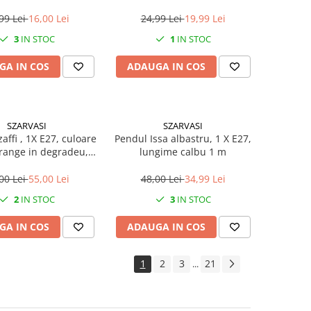
copii
99 Lei
16,00 Lei
24,99 Lei
19,99 Lei
3
IN STOC
1
IN STOC
GA IN COS
ADAUGA IN COS
SZARVASI
SZARVASI
affi , 1X E27, culoare
Pendul Issa albastru, 1 X E27,
orange in degradeu,
lungime calbu 1 m
gime cablu 1,2m
00 Lei
55,00 Lei
48,00 Lei
34,99 Lei
2
IN STOC
3
IN STOC
GA IN COS
ADAUGA IN COS
1
2
3
21
...