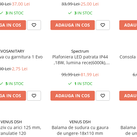
00 Lei
37,00 Lei
33,99 Lei
25,00 Lei
3
IN STOC
3
IN STOC
A IN COS
ADAUGA IN COS
ADAU
EVOSANITARY
Spectrum
ava cu garnitura 1 Evo
Plafoniera LED patrata IP44
Consola 
,18W, lumina rece(6000k),
1250lm
00 Lei
2,75 Lei
99,99 Lei
81,99 Lei
6,
5
IN STOC
1
IN STOC
A IN COS
ADAUGA IN COS
ADAU
VENUS DSH
VENUS DSH
ziv cu arici 125 mm,
Balama de sudura cu gaura
Balama 
ranulatie 120
de ungere-18x110 mm
de un