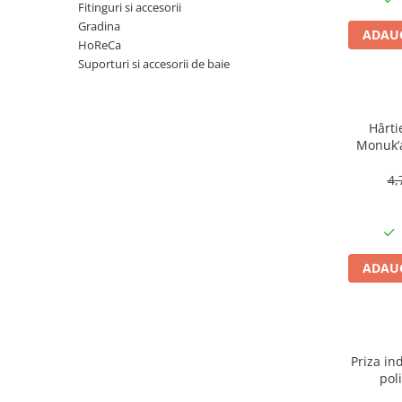
Articole organizare
Fitinguri si accesorii
Gradina
Articole Sportive
ADAUG
HoReCa
Cutii postale
Suporturi si accesorii de baie
Electronice si electrocasnice
Incalzire si racire
Hârti
Usi si porti
Monuk’a
buc, bi
Constructii
4,
Accesorii gips carton
Accesorii gresie si faianta
Accesorii pentru faianta, gresie si
mozaicuri
ADAUG
Accesorii polizare si slefuire
Accesorii vopsire si tencuire
Benzi
Priza ind
Materiale electrice
pol