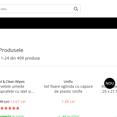
Produsele
1-
24
din
499
produse
l & Clean Wipes
Unifix
NOU
rvețele umede
Set fixare oglinda cu capace
Rola Lave
uprafețe cu oțet și
de plastic Unifix
25 x 21.
at 100 buc | Cool &
Clean
00 Lei
13,67 Lei
1,80 Lei
100073
IN STOC
11
IN STOC