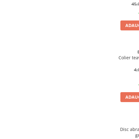
Becuri
45,
Prize
Sanitare
ADAUG
Sarma constructii
Scule, unelte si masini
Sfoara si franghii
Suruburi, dibluri si accesorii
Colier te
prindere
4,
Corpuri de iluminat
Aplice si plafoniere
Lustre si pendule
ADAUG
Spoturi
Accesorii corpuri de iluminat
Lampi de veghe copii
Proiectoare
Disc abra
g
Veioze si lampi