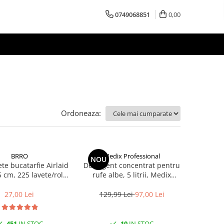
0749068851
0,00
Ordoneaza:
BRRO
Medix Professional
NOU
te bucatarfie Airlaid
Detergent concentrat pentru
5 cm, 225 lavete/rola
rufe albe, 5 litrii, Medix
Brro
Professional
27,00 Lei
129,99 Lei
97,00 Lei
451
IN STOC
10
IN STOC