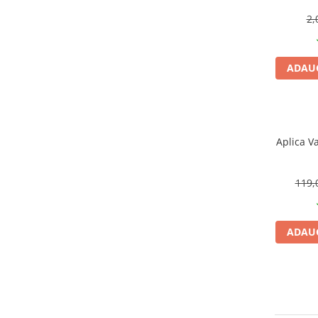
CRACIUN
2,
Accesorii decorative
Caciuli
ADAUG
Figurine si decoratiuni Craciun
Globuri
Instalatii de Craciun
Aplica V
Lumanari si candele
Suporturi lumanari
119,
Curatenie
Cosuri de gunoi
Maturi, Mopuri si galeti
ADAUG
Prosoape de hartie si servetele
Saci gunoi
Servetele umede