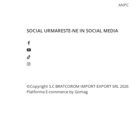
Becuri
ANPC
Prize
Sanitare
Sarma constructii
SOCIAL
URMARESTE-NE IN SOCIAL MEDIA
Scule, unelte si masini
Sfoara si franghii
Suruburi, dibluri si accesorii
prindere
Corpuri de iluminat
Aplice si plafoniere
©Copyright S.C BRATCOROM IMPORT-EXPORT SRL 2026
Lustre si pendule
Platforma E-commerce by Gomag
Spoturi
Accesorii corpuri de iluminat
Lampi de veghe copii
Proiectoare
Veioze si lampi