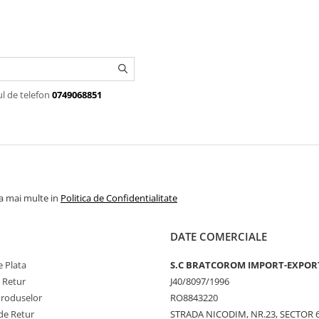
ul de telefon
0749068851
la mai multe in
Politica de Confidentialitate
DATE COMERCIALE
 Plata
S.C BRATCOROM IMPORT-EXPOR
e Retur
J40/8097/1996
Produselor
RO8843220
de Retur
STRADA NICODIM, NR.23, SECTOR 