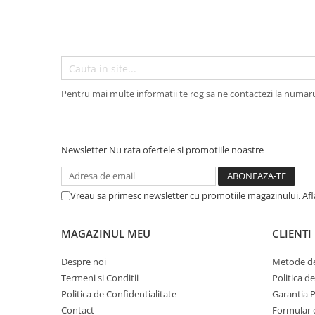
Articole organizare
Articole Sportive
Cutii postale
Electronice si electrocasnice
Incalzire si racire
Pentru mai multe informatii te rog sa ne contactezi la numar
Usi si porti
Constructii
Accesorii gips carton
Newsletter
Nu rata ofertele si promotiile noastre
Accesorii gresie si faianta
Accesorii pentru faianta, gresie si
Vreau sa primesc newsletter cu promotiile magazinului. Af
mozaicuri
Accesorii polizare si slefuire
MAGAZINUL MEU
CLIENTI
Accesorii vopsire si tencuire
Despre noi
Metode de
Benzi
Termeni si Conditii
Politica d
Politica de Confidentialitate
Garantia 
Materiale electrice
Contact
Formular 