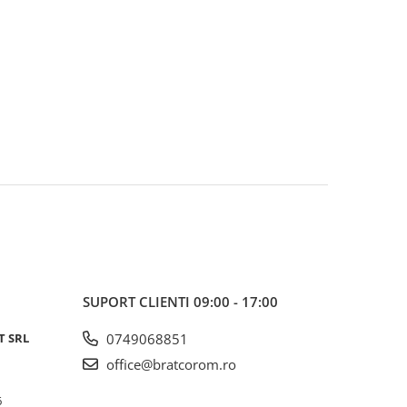
SUPORT CLIENTI
09:00 - 17:00
T SRL
0749068851
office@bratcorom.ro
6