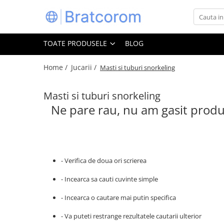
Toate Produsele
TOATE PRODUSELE
BLOG
Articole animale
Adapatoare animale
Home /
Jucarii /
Masti si tuburi snorkeling
Hrana pentru animale
Masti si tuburi snorkeling
Hrana pentru caini
Ne pare rau, nu am gasit produ
Hrana pentru pisici
Produse igiena externa animale
Auto
Bucatarii de vara Tuozi
- Verifica de doua ori scrierea
Casa
Articole ambalare
- Incearca sa cauti cuvinte simple
Articole bucatarie
- Incearca o cautare mai putin specifica
Articole mobila
- Va puteti restrange rezultatele cautarii ulterior