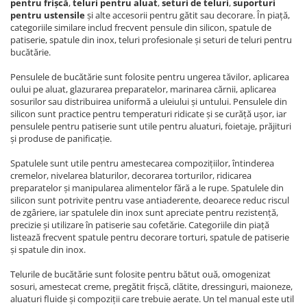
pentru frișcă
,
teluri pentru aluat
,
seturi de teluri
,
suporturi
pentru ustensile
și alte accesorii pentru gătit sau decorare. În piață,
categoriile similare includ frecvent pensule din silicon, spatule de
patiserie, spatule din inox, teluri profesionale și seturi de teluri pentru
bucătărie.
Pensulele de bucătărie sunt folosite pentru ungerea tăvilor, aplicarea
oului pe aluat, glazurarea preparatelor, marinarea cărnii, aplicarea
sosurilor sau distribuirea uniformă a uleiului și untului. Pensulele din
silicon sunt practice pentru temperaturi ridicate și se curăță ușor, iar
pensulele pentru patiserie sunt utile pentru aluaturi, foietaje, prăjituri
și produse de panificație.
Spatulele sunt utile pentru amestecarea compozițiilor, întinderea
cremelor, nivelarea blaturilor, decorarea torturilor, ridicarea
preparatelor și manipularea alimentelor fără a le rupe. Spatulele din
silicon sunt potrivite pentru vase antiaderente, deoarece reduc riscul
de zgâriere, iar spatulele din inox sunt apreciate pentru rezistență,
precizie și utilizare în patiserie sau cofetărie. Categoriile din piață
listează frecvent spatule pentru decorare torturi, spatule de patiserie
și spatule din inox.
Telurile de bucătărie sunt folosite pentru bătut ouă, omogenizat
sosuri, amestecat creme, pregătit frișcă, clătite, dressinguri, maioneze,
aluaturi fluide și compoziții care trebuie aerate. Un tel manual este util