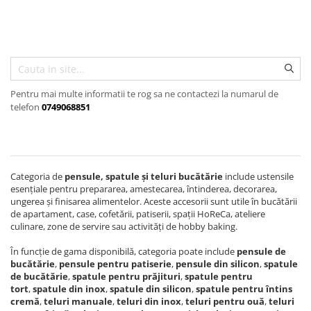
Scule, unelte si masini
Pentru sticla si suprafete fine
Mufe si conectori irigare
Pentru toaleta si wc
Sfoara si franghii
Panouri si elemente gard
Pentru toate suprafetele
Suruburi, dibluri si accesorii
Solutii pentru suprafetele din lemn
prindere
Pavaje si borduri
Solutii specializate
Programatoare stropire
Solutii profesionale pentru
Pentru mai multe informatii te rog sa ne contactezi la numarul de
Sere si solarii
bucatarie
telefon
0749068851
Termometre Meteo
Solutii professionale pentru
spalatorii auto
Umbrele si pavilioane gradina
Unelte gradinarit
Categoria de
pensule, spatule și teluri bucătărie
include ustensile
esențiale pentru prepararea, amestecarea, întinderea, decorarea,
ungerea și finisarea alimentelor. Aceste accesorii sunt utile în bucătării
de apartament, case, cofetării, patiserii, spații HoReCa, ateliere
culinare, zone de servire sau activități de hobby baking.
În funcție de gama disponibilă, categoria poate include
pensule de
bucătărie
,
pensule pentru patiserie
,
pensule din silicon
,
spatule
de bucătărie
,
spatule pentru prăjituri
,
spatule pentru
tort
,
spatule din inox
,
spatule din silicon
,
spatule pentru întins
cremă
,
teluri manuale
,
teluri din inox
,
teluri pentru ouă
,
teluri