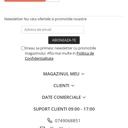
Scule, unelte si masini
Pentru sticla si suprafete fine
Mufe si conectori irigare
Pentru toaleta si wc
Sfoara si franghii
Panouri si elemente gard
Pentru toate suprafetele
Suruburi, dibluri si accesorii
Newsletter
Nu rata ofertele si promotiile noastre
Solutii pentru suprafetele din lemn
prindere
Pavaje si borduri
Solutii specializate
Programatoare stropire
Solutii profesionale pentru
Sere si solarii
bucatarie
Vreau sa primesc newsletter cu promotiile
Termometre Meteo
Solutii professionale pentru
magazinului. Afla mai multe in
Politica de
spalatorii auto
Confidentialitate
Umbrele si pavilioane gradina
Unelte gradinarit
MAGAZINUL MEU
CLIENTI
DATE COMERCIALE
SUPORT CLIENTI
09:00 - 17:00
0749068851