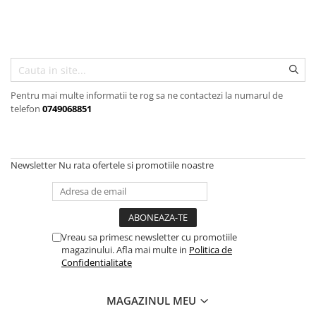
Scule, unelte si masini
Pentru sticla si suprafete fine
Mufe si conectori irigare
Pentru toaleta si wc
Sfoara si franghii
Panouri si elemente gard
Pentru toate suprafetele
Suruburi, dibluri si accesorii
Solutii pentru suprafetele din lemn
prindere
Pavaje si borduri
Solutii specializate
Programatoare stropire
Solutii profesionale pentru
Pentru mai multe informatii te rog sa ne contactezi la numarul de
Sere si solarii
bucatarie
telefon
0749068851
Termometre Meteo
Solutii professionale pentru
spalatorii auto
Umbrele si pavilioane gradina
Newsletter
Nu rata ofertele si promotiile noastre
Unelte gradinarit
Vreau sa primesc newsletter cu promotiile
magazinului. Afla mai multe in
Politica de
Confidentialitate
MAGAZINUL MEU