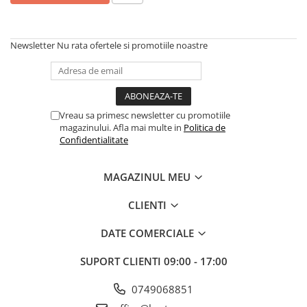
Scule, unelte si masini
Pentru sticla si suprafete fine
Mufe si conectori irigare
Pentru toaleta si wc
Sfoara si franghii
Panouri si elemente gard
Pentru toate suprafetele
Suruburi, dibluri si accesorii
Newsletter
Nu rata ofertele si promotiile noastre
Solutii pentru suprafetele din lemn
prindere
Pavaje si borduri
Solutii specializate
Programatoare stropire
Solutii profesionale pentru
Sere si solarii
bucatarie
Vreau sa primesc newsletter cu promotiile
Termometre Meteo
Solutii professionale pentru
magazinului. Afla mai multe in
Politica de
spalatorii auto
Confidentialitate
Umbrele si pavilioane gradina
Unelte gradinarit
MAGAZINUL MEU
CLIENTI
DATE COMERCIALE
SUPORT CLIENTI
09:00 - 17:00
0749068851