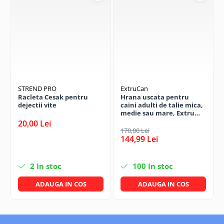
STREND PRO
ExtruCan
Racleta Cesak pentru
Hrana uscata pentru
dejectii vite
caini adulti de talie mica,
medie sau mare, Extru
Can, cu pui, 10 kg
20,00 Lei
170,00 Lei
144,99 Lei
2
In stoc
100
In stoc
ADAUGA IN COS
ADAUGA IN COS