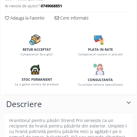
Ai nevoie de ajutor?
0749068851
Adauga la Favorite
Cere informatii
RETUR ACCEPTAT
PLATA IN RATE
Cumparaturi fara griji!
Cumparaturi usoare si placute
STOC PERMANENT
CONSULTANTA
La o gama variata de produse
Cu echipa tehnica specializata
Descriere
Hranitorul pentru păsări Strend Pro servește ca un
recipient de hrană pentru păsările din exterior. Umpleți-l
cu hrană potrivită pentru păsările mici și agățați-l pe o
ramură de copac, balustradă, tijă sau oriunde altundeva