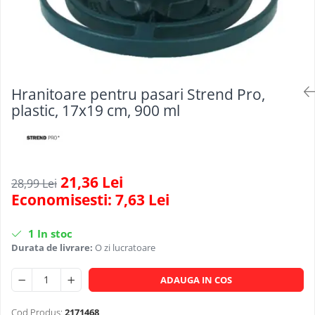
Scule, unelte si masini
Pentru sticla si suprafete fine
Mufe si conectori irigare
Pentru toaleta si wc
Sfoara si franghii
Panouri si elemente gard
Pentru toate suprafetele
Suruburi, dibluri si accesorii
Solutii pentru suprafetele din lemn
prindere
Pavaje si borduri
Solutii specializate
Programatoare stropire
Hranitoare pentru pasari Strend Pro,
Solutii profesionale pentru
Sere si solarii
bucatarie
plastic, 17x19 cm, 900 ml
Termometre Meteo
Solutii professionale pentru
spalatorii auto
Umbrele si pavilioane gradina
Unelte gradinarit
21,36 Lei
28,99 Lei
Economisesti:
7,63
Lei
1
In stoc
Durata de livrare:
O zi lucratoare
ADAUGA IN COS
Cod Produs:
2171468