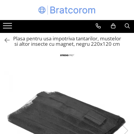
Toate Produsele
Articole animale
Plasa pentru usa impotriva tantarilor, mustelor
Adapatoare animale
si altor insecte cu magnet, negru 220x120 cm
Hrana pentru animale
Hrana pentru caini
Hrana pentru pisici
Produse igiena externa animale
Auto
Bucatarii de vara Tuozi
Casa
Articole ambalare
Articole bucatarie
Articole mobila