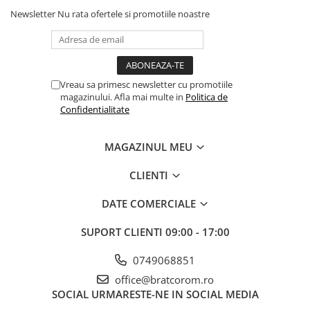
Solutii geamuri
Newsletter
Nu rata ofertele si promotiile noastre
Solutii universale
Gradina
Accesorii pentru gradina
Aparate pentru stropit gradina
Vreau sa primesc newsletter cu promotiile
magazinului. Afla mai multe in
Politica de
Articole antidaunatori gradina
Confidentialitate
Aspersoare
MAGAZINUL MEU
Furtunuri gradinarit
Ghivece si suporturi
CLIENTI
Gratare
DATE COMERCIALE
Hamace si leagane
SUPORT CLIENTI
09:00 - 17:00
Lampi solare
Leagane copii
0749068851
Lopeti si unelte deszapezit
office@bratcorom.ro
SOCIAL
URMARESTE-NE IN SOCIAL MEDIA
Mobilier gradina