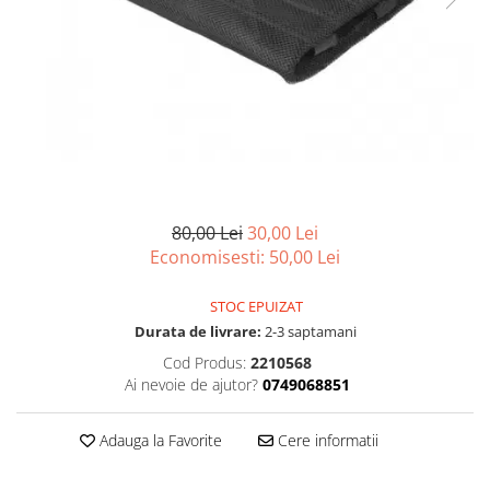
Articole organizare
Articole Sportive
Cutii postale
Electronice si electrocasnice
Incalzire si racire
Usi si porti
Constructii
80,00 Lei
30,00 Lei
Accesorii gips carton
Economisesti:
50,00
Lei
Accesorii gresie si faianta
Accesorii pentru faianta, gresie si
STOC EPUIZAT
mozaicuri
Durata de livrare:
2-3 saptamani
Accesorii polizare si slefuire
Cod Produs:
2210568
Ai nevoie de ajutor?
0749068851
Accesorii vopsire si tencuire
Benzi
Adauga la Favorite
Cere informatii
Materiale electrice