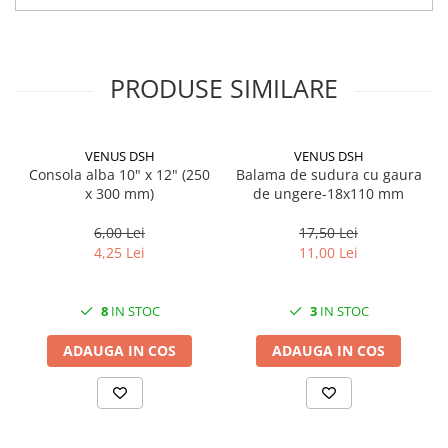
CRACIUN
Accesorii decorative
PRODUSE SIMILARE
Caciuli
Figurine si decoratiuni Craciun
Globuri
VENUS DSH
VENUS DSH
Instalatii de Craciun
Consola alba 10" x 12" (250
Balama de sudura cu gaura
x 300 mm)
de ungere-18x110 mm
Lumanari si candele
6,00 Lei
17,50 Lei
Suporturi lumanari
4,25 Lei
11,00 Lei
Curatenie
Cosuri de gunoi
8
IN STOC
3
IN STOC
Maturi, Mopuri si galeti
ADAUGA IN COS
ADAUGA IN COS
Prosoape de hartie si servetele
Saci gunoi
Servetele umede