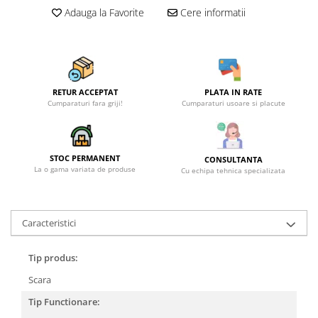
Adauga la Favorite
Cere informatii
RETUR ACCEPTAT
PLATA IN RATE
Cumparaturi fara griji!
Cumparaturi usoare si placute
STOC PERMANENT
CONSULTANTA
La o gama variata de produse
Cu echipa tehnica specializata
Caracteristici
Tip produs:
Scara
Tip Functionare: