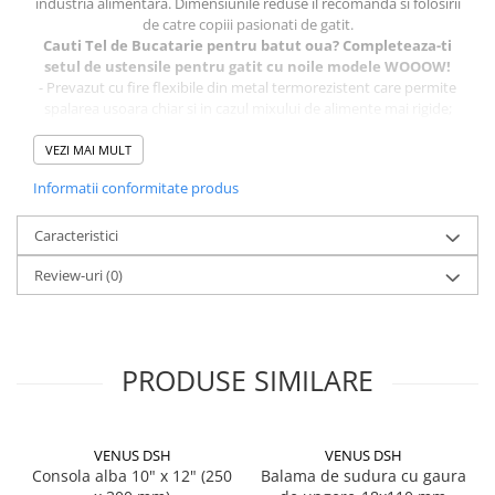
industria alimentara. Dimensiunile reduse il recomanda si folosirii
de catre copiii pasionati de gatit.
Cauti Tel de Bucatarie pentru batut oua? Completeaza-ti
setul de ustensile pentru gatit cu noile modele WOOOW!
- Prevazut cu fire flexibile din metal termorezistent care permite
spalarea usoara chiar si in cazul mixului de alimente mai rigide;
- Capatul din metal cu fire groase care protejeaza recipientul de
zgaraieturi si care nu absoarbe mirosuri sau lichide. Poate fi
VEZI MAI MULT
folosit in orice fel de recipient;
Informatii conformitate produs
- Material inoxidabil, antiruginire;
- Spalare usoara, manuala sau la masina de vase;
- Adecvat pentru batut spuma, amestecul de creme, prepararea
Caracteristici
grisului si nu numai.
Review-uri
(0)
PRODUSE SIMILARE
VENUS DSH
VENUS DSH
Consola alba 10" x 12" (250
Balama de sudura cu gaura