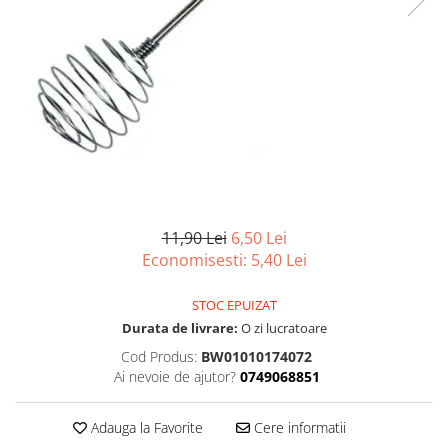
Scule, unelte si masini
Pentru sticla si suprafete fine
Mufe si conectori irigare
Pentru toaleta si wc
Sfoara si franghii
Panouri si elemente gard
Pentru toate suprafetele
Suruburi, dibluri si accesorii
Solutii pentru suprafetele din lemn
prindere
Pavaje si borduri
Solutii specializate
Programatoare stropire
Solutii profesionale pentru
Sere si solarii
bucatarie
Termometre Meteo
Solutii professionale pentru
spalatorii auto
Umbrele si pavilioane gradina
11,90 Lei
6,50 Lei
Unelte gradinarit
Economisesti:
5,40
Lei
STOC EPUIZAT
Durata de livrare:
O zi lucratoare
Cod Produs:
BW01010174072
Ai nevoie de ajutor?
0749068851
Adauga la Favorite
Cere informatii