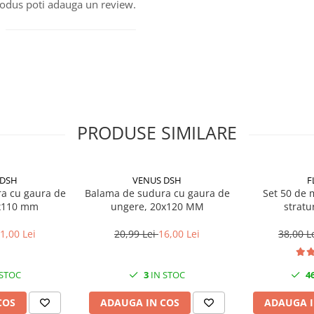
produs poti adauga un review.
PRODUSE SIMILARE
 DSH
VENUS DSH
F
a cu gaura de
Balama de sudura cu gaura de
Set 50 de m
x110 mm
ungere, 20x120 MM
stratur
1,00 Lei
20,99 Lei
16,00 Lei
38,00 L
 STOC
3
IN STOC
4
COS
ADAUGA IN COS
ADAUGA I