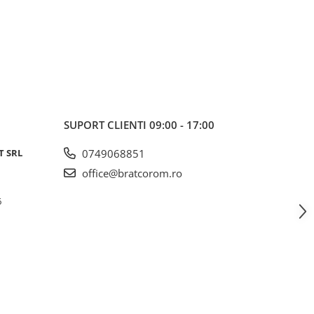
SUPORT CLIENTI
09:00 - 17:00
T SRL
0749068851
office@bratcorom.ro
6