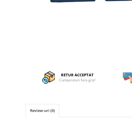
Articole organizare
Articole Sportive
Cutii postale
Electronice si electrocasnice
Incalzire si racire
Usi si porti
Constructii
Accesorii gips carton
Accesorii gresie si faianta
RETUR ACCEPTAT
Cumparaturi fara griji!
Accesorii pentru faianta, gresie si
mozaicuri
Accesorii polizare si slefuire
Accesorii vopsire si tencuire
Review-uri
(0)
Benzi
Materiale electrice