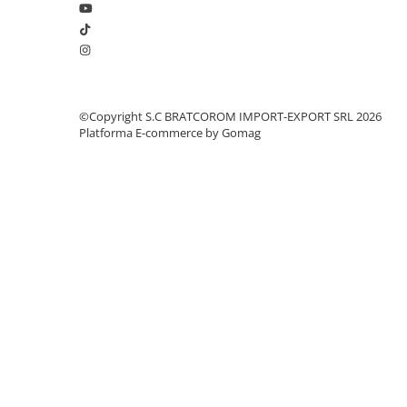
Solutii geamuri
Solutii universale
Gradina
Accesorii pentru gradina
Aparate pentru stropit gradina
©Copyright S.C BRATCOROM IMPORT-EXPORT SRL 2026
Platforma E-commerce by Gomag
Articole antidaunatori gradina
Aspersoare
Furtunuri gradinarit
Ghivece si suporturi
Gratare
Hamace si leagane
Lampi solare
Leagane copii
Lopeti si unelte deszapezit
Mobilier gradina