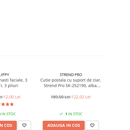
LIPPY
STREND PRO
S
asti faciale, 3
Cutie postala cu suport de ziar,
Balama d
i, 3 pliuri
Strend Pro SK-252190, alba,
porti, St
45x37x10 cm
lun
ei
12,00 Lei
189,50 Lei
122,02 Lei
25,9
6
IN STOC
1
IN STOC
N COS
ADAUGA IN COS
ADAUG