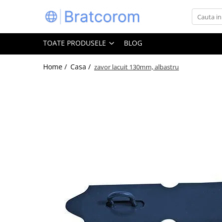
Toate Produsele
TOATE PRODUSELE
BLOG
Articole animale
Adapatoare animale
Home /
Casa /
zavor lacuit 130mm, albastru
Hrana pentru animale
Hrana pentru caini
Hrana pentru pisici
Produse igiena externa animale
Auto
Bucatarii de vara Tuozi
Casa
Articole ambalare
Articole bucatarie
Articole mobila