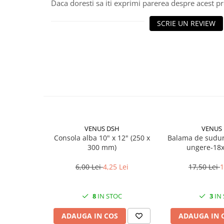
Becuri
Daca doresti sa iti exprimi parerea despre acest 
Prize
SCRIE UN REVIEW
Sanitare
Sarma constructii
Scule, unelte si masini
Sfoara si franghii
Suruburi, dibluri si accesorii
prindere
Corpuri de iluminat
Aplice si plafoniere
VENUS DSH
VENUS
Consola alba 10" x 12" (250 x
Balama de sudur
Lustre si pendule
300 mm)
ungere-18
Spoturi
6,00 Lei
4,25 Lei
17,50 Lei
1
Accesorii corpuri de iluminat
Lampi de veghe copii
8
IN STOC
3
IN
Proiectoare
ADAUGA IN COS
ADAUGA IN 
Veioze si lampi