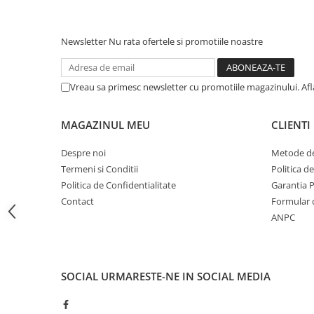
CRACIUN
Accesorii decorative
Newsletter
Nu rata ofertele si promotiile noastre
Caciuli
Figurine si decoratiuni Craciun
Vreau sa primesc newsletter cu promotiile magazinului. Af
Globuri
Instalatii de Craciun
MAGAZINUL MEU
CLIENTI
Lumanari si candele
Despre noi
Metode de
Suporturi lumanari
Termeni si Conditii
Politica d
Politica de Confidentialitate
Garantia 
Curatenie
Contact
Formular 
Cosuri de gunoi
ANPC
Maturi, Mopuri si galeti
Prosoape de hartie si servetele
Saci gunoi
SOCIAL
URMARESTE-NE IN SOCIAL MEDIA
Servetele umede