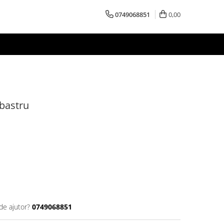
0749068851
0,00
lbastru
de ajutor?
0749068851