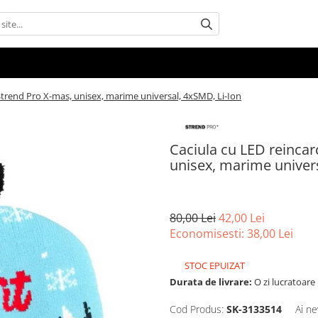
 Strend Pro X-mas, unisex, marime universal, 4xSMD, Li-Ion
Caciula cu LED reincar
unisex, marime univers
80,00 Lei
42,00 Lei
Economisesti:
38,00
Lei
STOC EPUIZAT
Durata de livrare:
O zi lucratoare
Cod Produs:
SK-3133514
Ai ne