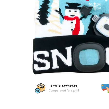
Articole organizare
Articole Sportive
Cutii postale
Electronice si electrocasnice
Incalzire si racire
Usi si porti
Constructii
Accesorii gips carton
Accesorii gresie si faianta
Accesorii pentru faianta, gresie si
mozaicuri
Accesorii polizare si slefuire
RETUR ACCEPTAT
Accesorii vopsire si tencuire
Cumparaturi fara griji!
Benzi
Materiale electrice