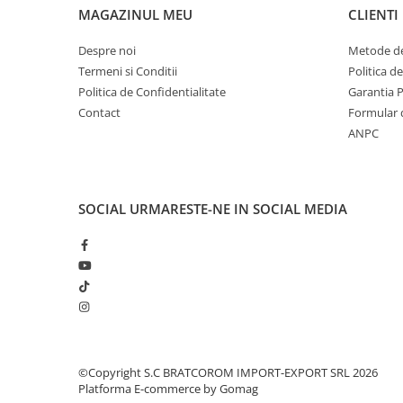
Solutii geamuri
MAGAZINUL MEU
CLIENTI
Solutii universale
Despre noi
Metode de
Gradina
Termeni si Conditii
Politica d
Accesorii pentru gradina
Politica de Confidentialitate
Garantia 
Aparate pentru stropit gradina
Contact
Formular 
ANPC
Articole antidaunatori gradina
Aspersoare
Furtunuri gradinarit
SOCIAL
URMARESTE-NE IN SOCIAL MEDIA
Ghivece si suporturi
Gratare
Hamace si leagane
Lampi solare
Leagane copii
Lopeti si unelte deszapezit
©Copyright S.C BRATCOROM IMPORT-EXPORT SRL 2026
Mobilier gradina
Platforma E-commerce by Gomag