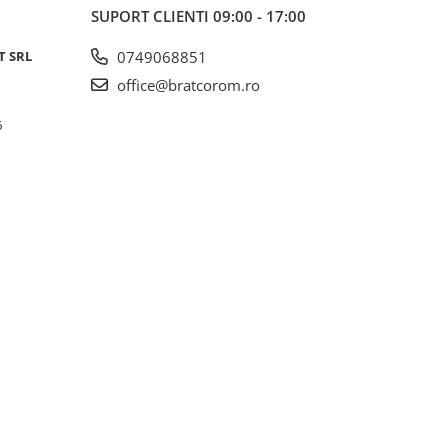
SUPORT CLIENTI
09:00 - 17:00
T SRL
0749068851
office@bratcorom.ro
6