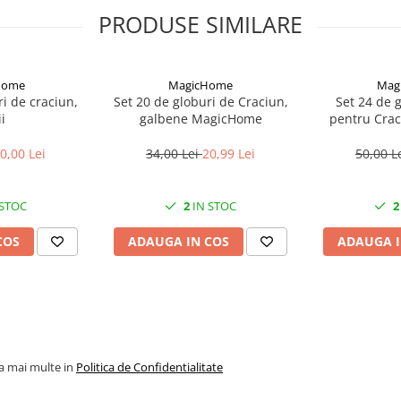
PRODUSE SIMILARE
Home
MagicHome
Mag
i de craciun,
Set 20 de globuri de Craciun,
Set 24 de g
i
galbene MagicHome
pentru Craci
mag
0,00 Lei
34,00 Lei
20,99 Lei
50,00 L
 STOC
2
IN STOC
2
COS
ADAUGA IN COS
ADAUGA I
la mai multe in
Politica de Confidentialitate