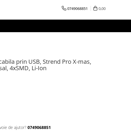
0749068851
0,00
cabila prin USB, Strend Pro X-mas,
al, 4xSMD, Li-Ion
voie de ajutor?
0749068851