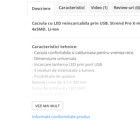
Becuri
Caracteristici
Video
(1)
Review-uri
(0)
Descriere
Prize
Sanitare
Caciula cu LED reincarcabila prin USB, Strend Pro X-
Sarma constructii
4xSMD, Li-Ion
Scule, unelte si masini
Sfoara si franghii
Caracteristici tehnice:
- Caciula confortabila si calduroasa pentru vremea rece.
Suruburi, dibluri si accesorii
- Dimensiune universala
prindere
- Incarcare lanterna LED prin port USB
- 3 niveluri de intensitate a luminii.
Corpuri de iluminat
- Posibilitate de spalare.
Aplice si plafoniere
Baterie Li-ion de 3,7 V 300 mA
Sursa de lumina 4 x LED SMD
Lustre si pendule
Luminozitate 60 lm
Spoturi
Timp de incarcare 3 h
Timp de iluminare ± 2 h
VEZI MAI MULT
Accesorii corpuri de iluminat
3 niveluri de intensitate a luminii: 50/75/100%
Informatii conformitate produs
Material: TPR + ABS
Lampi de veghe copii
Dimensiuni: 63 x 50 mm
Proiectoare
Veioze si lampi