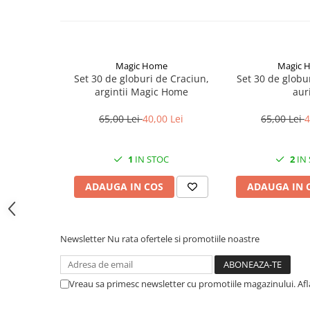
CRACIUN
Accesorii decorative
Caciuli
Magic Home
Magic 
Figurine si decoratiuni Craciun
Set 30 de globuri de Craciun,
Set 30 de globur
argintii Magic Home
auri
Globuri
65,00 Lei
40,00 Lei
65,00 Lei
4
Instalatii de Craciun
Lumanari si candele
1
IN STOC
2
IN
Suporturi lumanari
Curatenie
ADAUGA IN COS
ADAUGA IN 
Cosuri de gunoi
Maturi, Mopuri si galeti
Newsletter
Nu rata ofertele si promotiile noastre
Prosoape de hartie si servetele
Saci gunoi
Vreau sa primesc newsletter cu promotiile magazinului. Af
Servetele umede