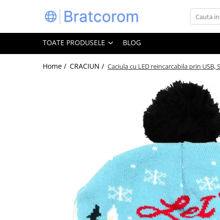
Toate Produsele
TOATE PRODUSELE
BLOG
Articole animale
Adapatoare animale
Home /
CRACIUN /
Caciula cu LED reincarcabila prin USB,
Hrana pentru animale
Hrana pentru caini
Hrana pentru pisici
Produse igiena externa animale
Auto
Bucatarii de vara Tuozi
Casa
Articole ambalare
Articole bucatarie
Articole mobila