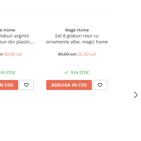
ic Home
Magic Home
M
loburi argintii
Set 8 globuri rosii cu
Set 21 gl
un din plastic,
ornamente albe, magic home
bradul 
ic home
diametru
ei
30,00 Lei
30,00 Lei
25,00 Lei
100,
IN STOC
1
IN STOC
N COS
ADAUGA IN COS
ADAUG